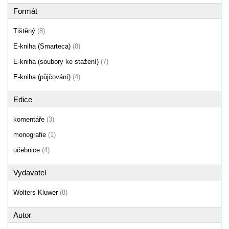
Formát
Tištěný
(8)
E-kniha (Smarteca)
(8)
E-kniha (soubory ke stažení)
(7)
E-kniha (půjčování)
(4)
Edice
komentáře
(3)
monografie
(1)
učebnice
(4)
Vydavatel
Wolters Kluwer
(8)
Autor