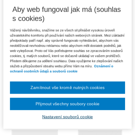
Zákon o mezinárodním právu
Mezinárodní právo soukromé
Aby web fungoval jak má (souhlas
soukromém. Komentář - 2.
Evropské unie. 3. vydání
vydání
s cookies)
Od 636 Kč
Od 1 900 Kč
Vážený návštěvníku, snažíme se ze všech sil přinášet vysokou úroveň
uživatelského komfortu při používání našich webových stránek. Mezi základní
předpoklady patří např. aby správně fungovalo vyhledávání, abychom vás
neobtěžovali nevhodnou reklamou nebo abychom měli dostatek podnětů, jak
web vylepšovat. Proto od Vás potřebujeme souhlas se zpracováním souborů
cookies, tj. malých souborů, které se dočasně ukládají ve vašem prohlížeči.
Předem děkujeme za udělení souhlasu. Data využijeme ke zlepšování našich
služeb a přizpůsobení obsahu webu přímo Vám na míru.
Oznámení o
ochraně osobních údajů a souborů cookie
Zamítnout vše kromě nutných cookies
Úmluva OSN o smlouvách o
Nařízení Řím I, Nařízení Řím II.
Přijmout všechny soubory cookie
mezinárodní koupi zboží
Komentář
(CISG). Komentář
Od 1 698 Kč
Nastavení souborů cookie
Od 874 Kč