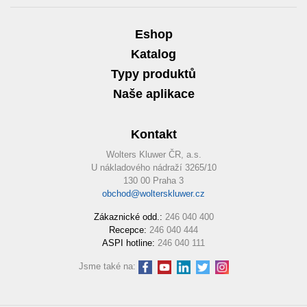
Eshop
Katalog
Typy produktů
Naše aplikace
Kontakt
Wolters Kluwer ČR, a.s.
U nákladového nádraží 3265/10
130 00 Praha 3
obchod@wolterskluwer.cz
Zákaznické odd.:
246 040 400
Recepce:
246 040 444
ASPI hotline:
246 040 111
Jsme také na: