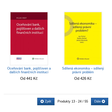
Oceňování bank, pojišťoven a
Sdílená ekonomika – sdílený
dalších finančních institucí
právní problém
Od 441 Kč
Od 426 Kč
Zpět
Produkty
13 - 24 / 55
Dále