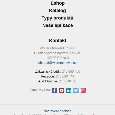
Eshop
Katalog
Typy produktů
Naše aplikace
Kontakt
Wolters Kluwer ČR, a.s.
U nákladového nádraží 3265/10
130 00 Praha 3
obchod@wolterskluwer.cz
Zákaznické odd.:
246 040 400
Recepce:
246 040 444
ASPI hotline:
246 040 111
Jsme také na:
Nastavení cookies