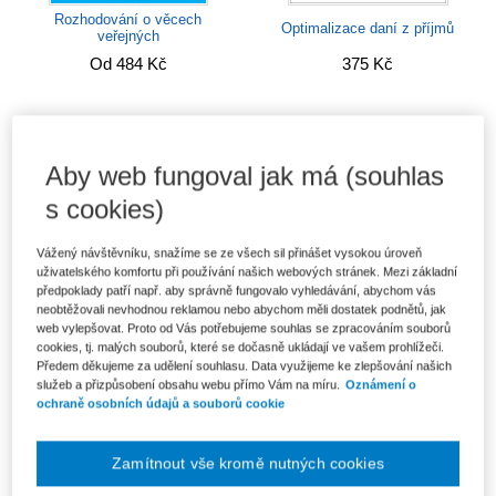
Rozhodování o věcech
Optimalizace daní z příjmů
veřejných
Od 484 Kč
375 Kč
Aby web fungoval jak má (souhlas
s cookies)
Vážený návštěvníku, snažíme se ze všech sil přinášet vysokou úroveň
uživatelského komfortu při používání našich webových stránek. Mezi základní
předpoklady patří např. aby správně fungovalo vyhledávání, abychom vás
neobtěžovali nevhodnou reklamou nebo abychom měli dostatek podnětů, jak
web vylepšovat. Proto od Vás potřebujeme souhlas se zpracováním souborů
Nový zákon o účetnictví 2025 -
cookies, tj. malých souborů, které se dočasně ukládají ve vašem prohlížeči.
záznam webináře
Předem děkujeme za udělení souhlasu. Data využijeme ke zlepšování našich
Ekonomika a měření výkonnosti
1 620 Kč
služeb a přizpůsobení obsahu webu přímo Vám na míru.
Oznámení o
muzeí
ochraně osobních údajů a souborů cookie
382 Kč
Zamítnout vše kromě nutných cookies