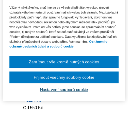
Mezinárodní dohody o ochraně
Lidská práva v mezinárodní
Vážený návštěvníku, snažíme se ze všech sil přinášet vysokou úroveň
investic a právo Evropské unie
politice
uživatelského komfortu při používání našich webových stránek. Mezi základní
961 Kč
Od 686 Kč
předpoklady patří např. aby správně fungovalo vyhledávání, abychom vás
neobtěžovali nevhodnou reklamou nebo abychom měli dostatek podnětů, jak
web vylepšovat. Proto od Vás potřebujeme souhlas se zpracováním souborů
cookies, tj. malých souborů, které se dočasně ukládají ve vašem prohlížeči.
Předem děkujeme za udělení souhlasu. Data využijeme ke zlepšování našich
služeb a přizpůsobení obsahu webu přímo Vám na míru.
Oznámení o
ochraně osobních údajů a souborů cookie
Zamítnout vše kromě nutných cookies
Přijmout všechny soubory cookie
Nastavení souborů cookie
Evropské právo 2 - Jednotný
vnitřní trh
Od 550 Kč