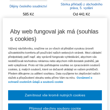
Sbírka příkladů z obchodního
Dějiny českého soudnictví
práva, 5. vydání
585 Kč
Od 441 Kč
Aby web fungoval jak má (souhlas
s cookies)
Vážený návštěvníku, snažíme se ze všech sil přinášet vysokou úroveň
uživatelského komfortu při používání našich webových stránek. Mezi základní
předpoklady patří např. aby správně fungovalo vyhledávání, abychom vás
neobtěžovali nevhodnou reklamou nebo abychom měli dostatek podnětů, jak
web vylepšovat. Proto od Vás potřebujeme souhlas se zpracováním souborů
cookies, tj. malých souborů, které se dočasně ukládají ve vašem prohlížeči.
Předem děkujeme za udělení souhlasu. Data využijeme ke zlepšování našich
služeb a přizpůsobení obsahu webu přímo Vám na míru.
Oznámení o
ochraně osobních údajů a souborů cookie
Teorie finančního práva a
Správní právo - Casebook
finanční vědy
Od 614 Kč
Od 788 Kč
Zamítnout vše kromě nutných cookies
Přijmout všechny soubory cookie