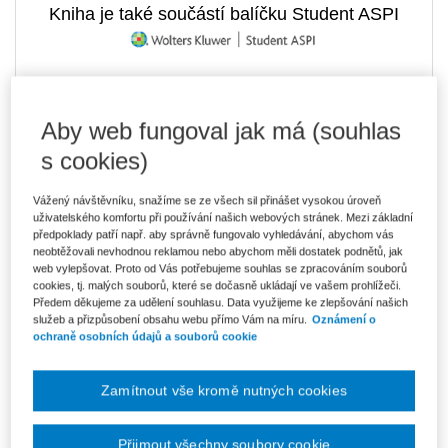
Kniha je také součástí balíčku Student ASPI
195 Kč
E-kniha Smarteca + soubory ke stažení
Aby web fungoval jak má (souhlas
V prodeji - ihned k dispozici
Co je Smarteca?
s cookies)
Kde najdu soubory e-knih?
Vážený návštěvníku, snažíme se ze všech sil přinášet vysokou úroveň
uživatelského komfortu při používání našich webových stránek. Mezi základní
149 Kč
Půjčit si e-knihu online Smarteca
předpoklady patří např. aby správně fungovalo vyhledávání, abychom vás
měsíčně
V prodeji - ihned k dispozici
neobtěžovali nevhodnou reklamou nebo abychom měli dostatek podnětů, jak
Co je Smarteca?
web vylepšovat. Proto od Vás potřebujeme souhlas se zpracováním souborů
Co je pronájem Smarteca?
cookies, tj. malých souborů, které se dočasně ukládají ve vašem prohlížeči.
Předem děkujeme za udělení souhlasu. Data využijeme ke zlepšování našich
služeb a přizpůsobení obsahu webu přímo Vám na míru.
Oznámení o
Upozorňujeme, že v období od 1.8. do 21.8. z technických
důvodů nemůžeme vystavovat daňové doklady. Budou vám
ochraně osobních údajů a souborů cookie
zaslány dodatečně e-mailem.
ks
Vložit do košíku
Zamítnout vše kromě nutných cookies
Ceny jsou včetně DPH
Přijmout všechny soubory cookie