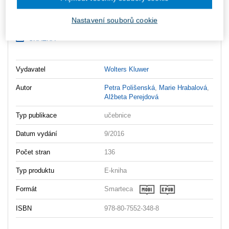
Ke stažení
Nastavení souborů cookie
OBSAH
UKÁZKA
Vydavatel
Wolters Kluwer
Autor
Petra Polišenská
,
Marie Hrabalová
,
Alžbeta Perejdová
Typ publikace
učebnice
Datum vydání
9/2016
Počet stran
136
Typ produktu
E-kniha
Formát
Smarteca
ISBN
978-80-7552-348-8