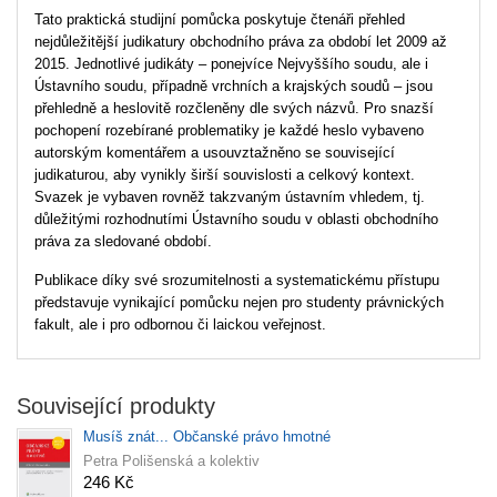
Tato praktická studijní pomůcka poskytuje čtenáři přehled
nejdůležitější judikatury obchodního práva za období let 2009 až
2015. Jednotlivé judikáty – ponejvíce Nejvyššího soudu, ale i
Ústavního soudu, případně vrchních a krajských soudů – jsou
přehledně a heslovitě rozčleněny dle svých názvů. Pro snazší
pochopení rozebírané problematiky je každé heslo vybaveno
autorským komentářem a usouvztažněno se související
judikaturou, aby vynikly širší souvislosti a celkový kontext.
Svazek je vybaven rovněž takzvaným ústavním vhledem, tj.
důležitými rozhodnutími Ústavního soudu v oblasti obchodního
práva za sledované období.
Publikace díky své srozumitelnosti a systematickému přístupu
představuje vynikající pomůcku nejen pro studenty právnických
fakult, ale i pro odbornou či laickou veřejnost.
Související produkty
Musíš znát... Občanské právo hmotné
Petra Polišenská a kolektiv
246 Kč