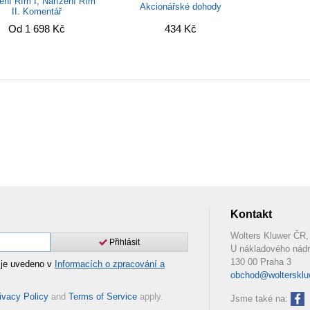
ení Řím I, Nařízení Řím
Akcionářské dohody
II. Komentář
Od 1 698 Kč
434 Kč
Kontakt
Wolters Kluwer ČR, 
Přihlásit
U nákladového nádr
130 00 Praha 3
 je uvedeno v
Informacích o zpracování a
obchod@woltersklu
ivacy Policy
and
Terms of Service
apply.
Jsme také na: