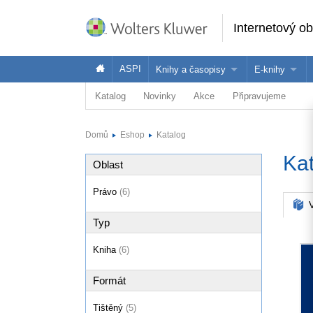
Internetový o
ASPI
Knihy a časopisy
E-knihy
Katalog
Novinky
Akce
Připravujeme
Knihy
Jak na naše
Časopisy
Koupit e-kni
Domů
Eshop
Katalog
Půjčit si e-k
Ka
Oblast
Právo
(6)
V
Typ
Kniha
(6)
Formát
Tištěný
(5)