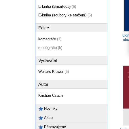
E-kniha (Smarteca)
(6)
E-kniha (soubory ke stažení)
(6)
Edice
Odm
komentáře
(1)
obc
monografie
(5)
Vydavatel
Wolters Kluwer
(6)
Autor
Kristián Csach
Novinky
Akce
Připravujeme