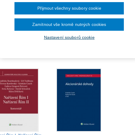
Přijmout všechny soubory cookie
Zamítnout vše kromě nutných cookies
ěňování členů orgánů
Mezigenerační nástupnictví v
Nastavení souborů cookie
Korp
hodních společností a
podnikání
majetková plnění...
Od 535 Kč
Od 397 Kč
O