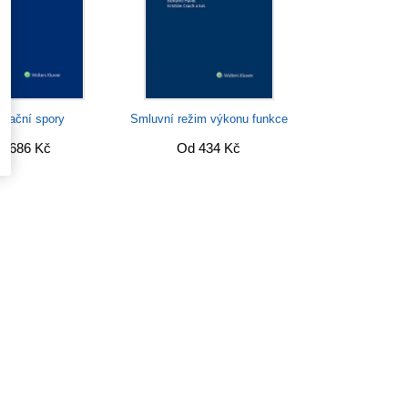
orační spory
Smluvní režim výkonu funkce
d 686 Kč
Od 434 Kč