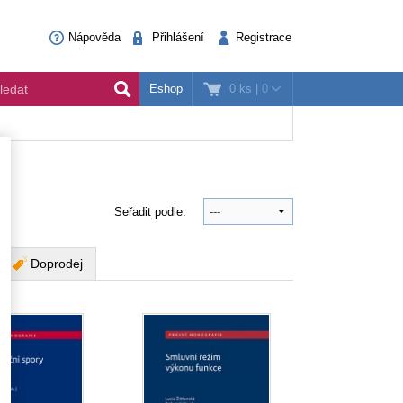
Nápověda
Přihlášení
Registrace
0 ks
|
0
Eshop
Seřadit podle:
Doprodej