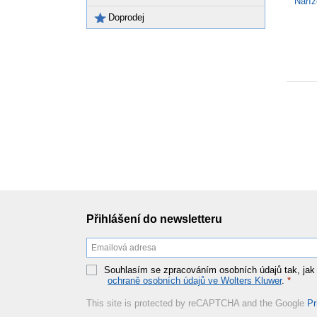
Naříz
Doprodej
Přihlášení do newsletteru
Souhlasím se zpracováním osobních údajů tak, jak
ochraně osobních údajů ve Wolters Kluwer
.
*
This site is protected by reCAPTCHA and the Google
Pr