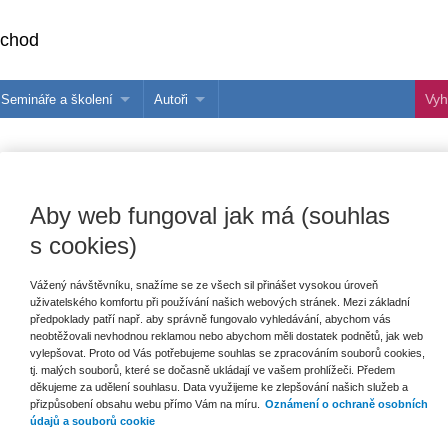
bchod
Semináře a školení
Autoři
 e-knihy?
Semináře a konference
Více o autorech Wolters Kluwer
hu
Školení ASPI, Libra a Praetor
PublishOne
nihu
Aby web fungoval jak má (souhlas
talog
s cookies)
Vážený návštěvníku, snažíme se ze všech sil přinášet vysokou úroveň
šechny produkty
Akce
Novinky
Připravujeme
uživatelského komfortu při používání našich webových stránek. Mezi základní
předpoklady patří např. aby správně fungovalo vyhledávání, abychom vás
neobtěžovali nevhodnou reklamou nebo abychom měli dostatek podnětů, jak web
vylepšovat. Proto od Vás potřebujeme souhlas se zpracováním souborů cookies,
tj. malých souborů, které se dočasně ukládají ve vašem prohlížeči. Předem
děkujeme za udělení souhlasu. Data využijeme ke zlepšování našich služeb a
přizpůsobení obsahu webu přímo Vám na míru.
Oznámení o ochraně osobních
údajů a souborů cookie