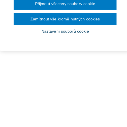
Přijmout všechny soubory cookie
Zamítnout vše kromě nutných cookies
Nastavení souborů cookie
 Issues of Digitalisation,
The Europe
Lidskoprávní mechanismy na
botization and Cyber
Next? A L
úrovni EU a otázky související
Security in...
Od 1 149 Kč
Od 752 Kč