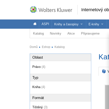
Internetový o
ASPI
Knihy a časopisy
E-knihy
Katalog
Novinky
Akce
Připravujeme
Knihy
Jak na naše
Časopisy
Koupit e-kni
Domů
Eshop
Katalog
Půjčit si e-k
Ka
Oblast
Právo
(4)
V
Typ
Kniha
(4)
Formát
Tištěný
(3)