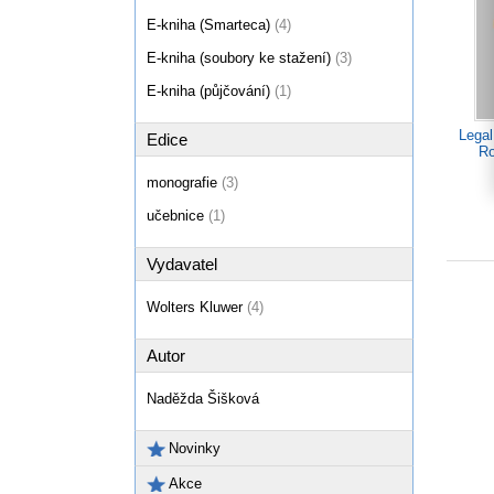
E-kniha (Smarteca)
(4)
E-kniha (soubory ke stažení)
(3)
E-kniha (půjčování)
(1)
Legal
Edice
Ro
monografie
(3)
učebnice
(1)
Vydavatel
Wolters Kluwer
(4)
Autor
Naděžda Šišková
Novinky
Akce