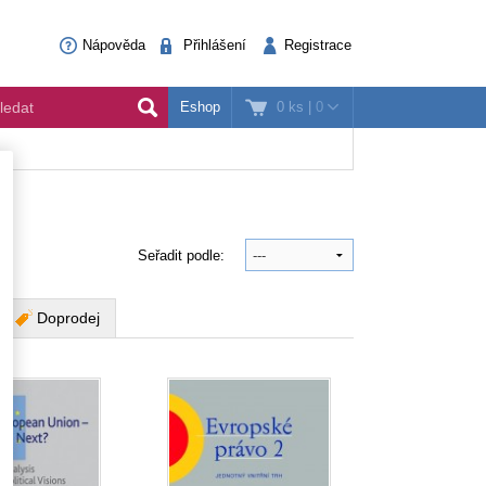
Nápověda
Přihlášení
Registrace
0 ks
|
0
Eshop
Seřadit podle:
Doprodej