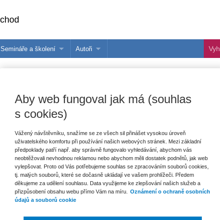
bchod
Semináře a školení
Autoři
 e-knihy?
Semináře a konference
Více o autorech Wolters Kluwer
hu
Školení ASPI, Libra a Praetor
PublishOne
Aby web fungoval jak má (souhlas
nihu
talog
s cookies)
Vážený návštěvníku, snažíme se ze všech sil přinášet vysokou úroveň
uživatelského komfortu při používání našich webových stránek. Mezi základní
šechny produkty
Akce
Novinky
Připravujeme
předpoklady patří např. aby správně fungovalo vyhledávání, abychom vás
neobtěžovali nevhodnou reklamou nebo abychom měli dostatek podnětů, jak web
vylepšovat. Proto od Vás potřebujeme souhlas se zpracováním souborů cookies,
tj. malých souborů, které se dočasně ukládají ve vašem prohlížeči. Předem
děkujeme za udělení souhlasu. Data využijeme ke zlepšování našich služeb a
přizpůsobení obsahu webu přímo Vám na míru.
Oznámení o ochraně osobních
údajů a souborů cookie