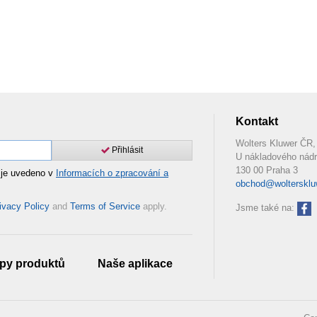
Kontakt
Wolters Kluwer ČR, 
Přihlásit
U nákladového nádr
130 00 Praha 3
 je uvedeno v
Informacích o zpracování a
obchod@woltersklu
ivacy Policy
and
Terms of Service
apply.
Jsme také na:
py produktů
Naše aplikace