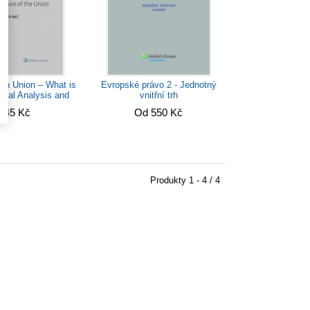
an Union – What is
Evropské právo 2 - Jednotný
egal Analysis and
vnitřní trh
the...
845 Kč
Od 550 Kč
Produkty
1 - 4 / 4