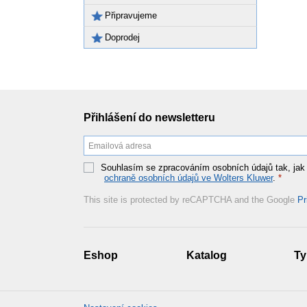
Připravujeme
Doprodej
Přihlášení do newsletteru
Souhlasím se zpracováním osobních údajů tak, jak
ochraně osobních údajů ve Wolters Kluwer
.
*
This site is protected by reCAPTCHA and the Google
Pr
Eshop
Katalog
Ty