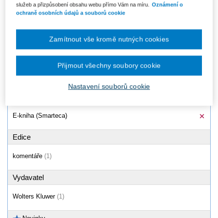
služeb a přizpůsobení obsahu webu přímo Vám na míru.
Oznámení o
Právo
(9)
ochraně osobních údajů a souborů cookie
Školství
(1)
Management
(1)
Zamítnout vše kromě nutných cookies
Typ
Přijmout všechny soubory cookie
Kniha
(10)
Nastavení souborů cookie
Formát
E-kniha (Smarteca)
Edice
komentáře
(1)
Vydavatel
Wolters Kluwer
(1)