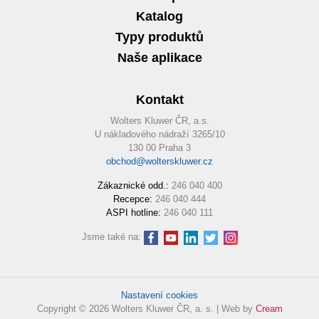
Katalog
Typy produktů
Naše aplikace
Kontakt
Wolters Kluwer ČR, a.s.
U nákladového nádraží 3265/10
130 00 Praha 3
obchod@wolterskluwer.cz
Zákaznické odd.:
246 040 400
Recepce:
246 040 444
ASPI hotline:
246 040 111
Jsme také na:
Nastavení cookies
Copyright © 2026 Wolters Kluwer ČR, a. s. | Web by
Cream