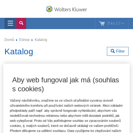
0 ks
|
0
Domů
Eshop
Katalog
Katalog
Filter
Bohužel žádné nabídky nesplňují zvolená kritéria.
Aby web fungoval jak má (souhlas
Zrušit filtr: Akce
Zrušit filtr: Formát
s cookies)
Vážený návštěvníku, snažíme se ze všech sil přinášet vysokou úroveň
uživatelského komfortu při používání našich webových stránek. Mezi základní
předpoklady patří např. aby správně fungovalo vyhledávání, abychom vás
neobtěžovali nevhodnou reklamou nebo abychom měli dostatek podnětů, jak
web vylepšovat. Proto od Vás potřebujeme souhlas se zpracováním souborů
Oblast
cookies, tj. malých souborů, které se dočasně ukládají ve vašem prohlížeči.
Předem děkujeme za udělení souhlasu. Data využijeme ke zlepšování našich