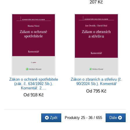
207 Kč
Zákon o ochraně spotřebitele
Zákon o zbraních a střelivu (č.
(zák. č. 634/1992 Sb.).
90/2024 Sb.). Komentář
Komentář. 2....
Od 795 Kč
Od 918 Kč
Zpět
Produkty
25 - 36 / 655
Dále