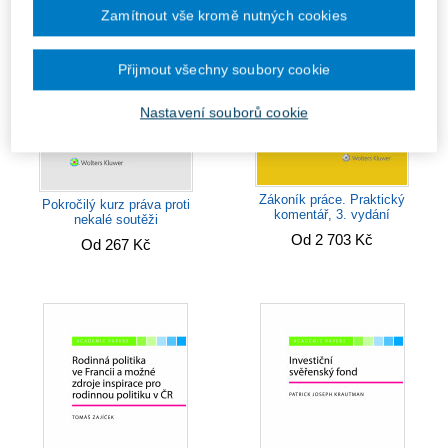
Zamítnout vše kromě nutných cookies
Přijmout všechny soubory cookie
Nastavení souborů cookie
Zákoník práce. Praktický
Pokročilý kurz práva proti
komentář, 3. vydání
nekalé soutěži
Od 2 703 Kč
Od 267 Kč