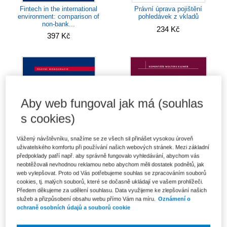
Fintech in the international
Právní úprava pojištění
environment: comparison of
pohledávek z vkladů
non-bank...
234 Kč
397 Kč
Aby web fungoval jak má (souhlas
s cookies)
Vážený návštěvníku, snažíme se ze všech sil přinášet vysokou úroveň
uživatelského komfortu při používání našich webových stránek. Mezi základní
předpoklady patří např. aby správně fungovalo vyhledávání, abychom vás
neobtěžovali nevhodnou reklamou nebo abychom měli dostatek podnětů, jak
Odměňování členů orgánů
Ústavní zákon o bezpečnosti
web vylepšovat. Proto od Vás potřebujeme souhlas se zpracováním souborů
obchodních společností a
ČR. Komentář - 2. vydání
cookies, tj. malých souborů, které se dočasně ukládají ve vašem prohlížeči.
majetková plnění...
Od 694 Kč
Předem děkujeme za udělení souhlasu. Data využijeme ke zlepšování našich
Od 535 Kč
služeb a přizpůsobení obsahu webu přímo Vám na míru.
Oznámení o
ochraně osobních údajů a souborů cookie