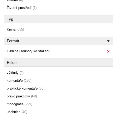
Životní prostředí
(1)
Typ
Kniha
(655)
Formát
E-kniha (soubory ke stažení)
Edice
výklady
(2)
komentáře
(130)
praktické komentáře
(53)
právo prakticky
(60)
monografie
(299)
učebnice
(40)