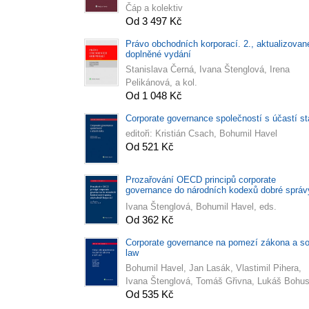
Čáp a kolektiv
Od 3 497 Kč
Právo obchodních korporací. 2., aktualizovan
doplněné vydání
Stanislava Černá, Ivana Štenglová, Irena
Pelikánová, a kol.
Od 1 048 Kč
Corporate governance společností s účastí st
editoři: Kristián Csach, Bohumil Havel
Od 521 Kč
Prozařování OECD principů corporate
governance do národních kodexů dobré správ
obchodních korporací
Ivana Štenglová, Bohumil Havel, eds.
Od 362 Kč
Corporate governance na pomezí zákona a so
law
Bohumil Havel, Jan Lasák, Vlastimil Pihera,
Ivana Štenglová, Tomáš Gřivna, Lukáš Bohus
Od 535 Kč