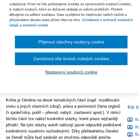
C
vylepšovat. Proto od Vás potřebujeme souhlas se zpracováním souborů cookies,
K
tj. malých souborů, které se dočasně ukládají ve vašem prohlížeči. Předem
Vazba
brožovaná
děkujeme za udělení souhlasu. Data využijeme ke zlepšování našich služeb a
přizpůsobení obsahu webu přímo Vám na míru.
Oznámení o ochraně osobních
Počet stran
108
údajů a souborů cookie
B
Typ produktu
Tištěná kniha
S
Přijmout všechny soubory cookie
ISBN
978-80-7676-704-1
C
Zamítnout vše kromě nutných cookies
Komentovaná judikatura k s. r. o. 2023 přináší čtenářům rozbor
aktuálních rozhodnutí vztahujících se ke společnosti s ručením
Nastavení souborů cookie
omezeným. Opětovně tak můžete nalézt řešení konkrétních
otázek korporátní praxe na základě analýzy soudních rozhodnutí
od autorské dvojice Ivan Chalupa, David Reiterman.
Kniha je členěna na deset tematických částí (např. rozdělování
Ke s
zisku a jiných vlastních zdrojů, práva a povinnosti člena orgánů
či společníka, podíl – převod, nabytí, zastavení apod.). V rámci
těchto částí lze nalézt konkrétní otázky, které praxe nejčastěji
Ko
přináší. Na tyto otázky autoři nabízejí jasné odpovědi podložené
Ko
konkrétními soudními rozhodnutími. Díky přehlednému členění
Ko
se čtenář může buď spokojit se stručnou odpovědí ano/ne,