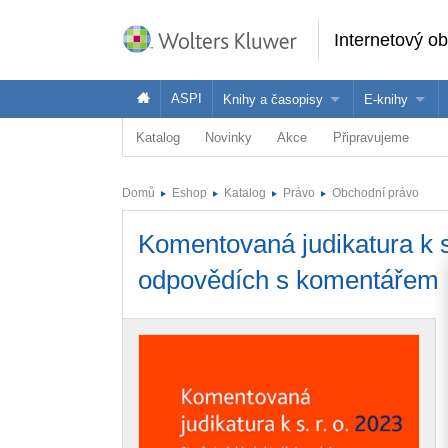
Internetový o
ASPI
Knihy a časopisy
E-knihy
Katalog
Novinky
Akce
Připravujeme
Knihy
Jak na naše
Časopisy
Koupit e-kni
Domů
Eshop
Katalog
Právo
Obchodní právo
Půjčit si e-k
Komentovaná judikatura k s
odpovědích s komentářem