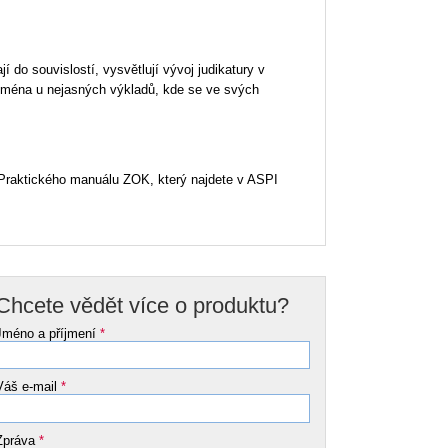
jí do souvislostí, vysvětlují vývoj judikatury v
zejména u nejasných výkladů, kde se ve svých
Praktického manuálu ZOK, který najdete v ASPI
Chcete vědět více o produktu?
Jméno a příjmení
*
Váš e-mail
*
Zpráva
*