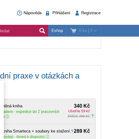
Nápověda
Přihlášení
Registrace
0 ks
|
0
Eshop
udní praxe v otázkách a
340 Kč
ištěná kniha
Ušetříte 59 Kč
Skladem
- expedice do 2 pracovních
DMOC 399 Kč
dnů
289 Kč
-kniha Smarteca + soubory ke stažení
 prodeji - ihned k dispozici