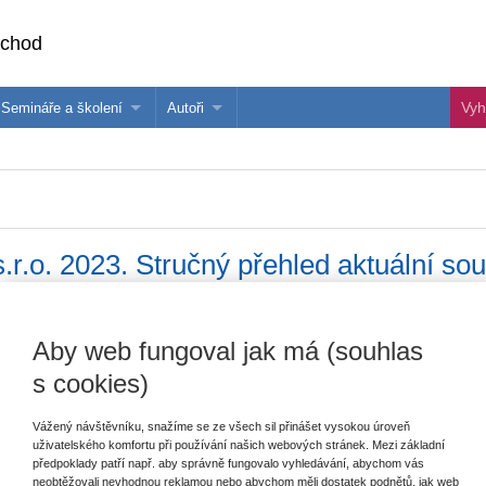
bchod
Semináře a školení
Autoři
 e-knihy?
Semináře a konference
Více o autorech Wolters Kluwer
hu
Školení ASPI, Libra a Praetor
PublishOne
nihu
.r.o. 2023. Stručný přehled aktuální so
Aby web fungoval jak má (souhlas
Vydavatel
Wolters Kluwer
T
s cookies)
Autor
Ivan Chalupa
,
David Reiterman
Vážený návštěvníku, snažíme se ze všech sil přinášet vysokou úroveň
Typ publikace
ostatní
uživatelského komfortu při používání našich webových stránek. Mezi základní
E
předpoklady patří např. aby správně fungovalo vyhledávání, abychom vás
V
Datum vydání
8/2023
neobtěžovali nevhodnou reklamou nebo abychom měli dostatek podnětů, jak web