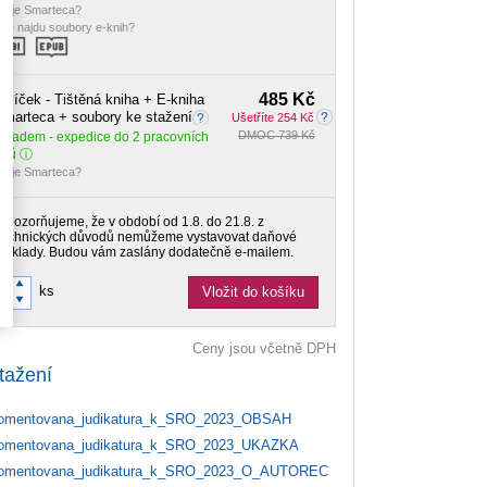
o je Smarteca?
de najdu soubory e-knih?
485 Kč
alíček - Tištěná kniha + E-kniha
marteca + soubory ke stažení
Ušetříte 254 Kč
DMOC 739 Kč
Skladem
- expedice do 2 pracovních
dnů
o je Smarteca?
Upozorňujeme, že v období od 1.8. do 21.8. z
technických důvodů nemůžeme vystavovat daňové
doklady. Budou vám zaslány dodatečně e-mailem.
ks
Vložit do košíku
Ceny jsou včetně DPH
tažení
mentovana_judikatura_k_SRO_2023_OBSAH
mentovana_judikatura_k_SRO_2023_UKAZKA
mentovana_judikatura_k_SRO_2023_O_AUTOREC