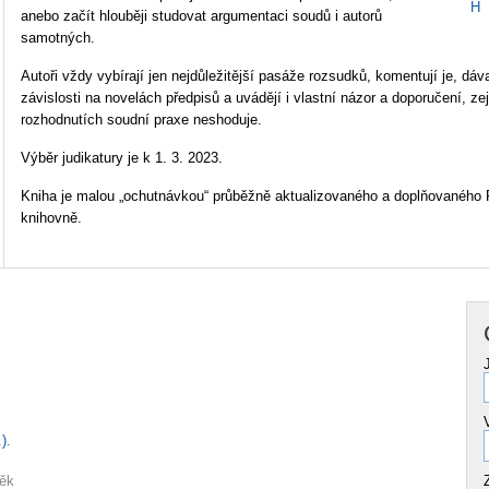
H
anebo začít hlouběji studovat argumentaci soudů i autorů
samotných.
Autoři vždy vybírají jen nejdůležitější pasáže rozsudků, komentují je, dáva
závislosti na novelách předpisů a uvádějí i vlastní názor a doporučení, 
rozhodnutích soudní praxe neshoduje.
Výběr judikatury je k 1. 3. 2023.
Kniha je malou „ochutnávkou“ průběžně aktualizovaného a doplňovaného 
knihovně.
).
něk