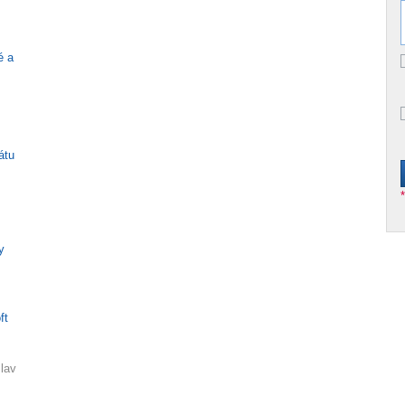
é a
átu
y
ft
lav