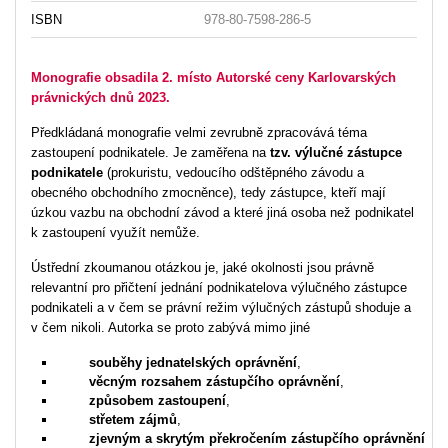
ISBN
978-80-7598-286-5
Monografie obsadila 2. místo Autorské ceny Karlovarských
právnických dnů 2023.
Předkládaná monografie velmi zevrubně zpracovává téma
zastoupení podnikatele. Je zaměřena na
tzv. výlučné zástupce
podnikatele
(prokuristu, vedoucího odštěpného závodu a
obecného obchodního zmocněnce), tedy zástupce, kteří mají
úzkou vazbu na obchodní závod a které jiná osoba než podnikatel
k zastoupení využít nemůže.
Ústřední zkoumanou otázkou je, jaké okolnosti jsou právně
relevantní pro přičtení jednání podnikatelova výlučného zástupce
podnikateli a v čem se právní režim výlučných zástupů shoduje a
v čem nikoli. Autorka se proto zabývá mimo jiné
souběhy jednatelských oprávnění
,
věcným rozsahem zástupčího oprávnění
,
způsobem zastoupení
,
střetem zájmů
,
zjevným a skrytým překročením zástupčího oprávnění