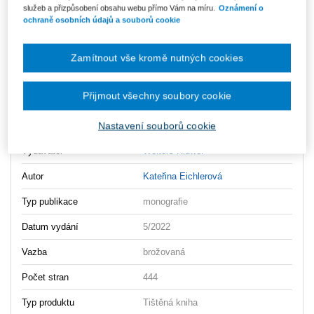
služeb a přizpůsobení obsahu webu přímo Vám na míru.
Oznámení o
ks
Vložit do košíku
ochraně osobních údajů a souborů cookie
Ceny jsou včetně DPH
Zamítnout vše kromě nutných cookies
Ke stažení
Zastoupeni_podnikatele_OBSAH
Přijmout všechny soubory cookie
Zastoupeni_podnikatele_UKAZKA
Nastavení souborů cookie
Vydavatel
Wolters Kluwer
Autor
Kateřina Eichlerová
Typ publikace
monografie
Datum vydání
5/2022
Vazba
brožovaná
Počet stran
444
Typ produktu
Tištěná kniha