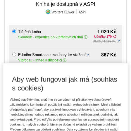
Kniha je dostupná v ASPI
1 020 Kč
Tištěná kniha
Ušetříte 179 Kč
Skladem
- expedice do 2 pracovních dnů
DMOC 1 199 Kč
867 Kč
E-kniha Smarteca + soubory ke stažení
V prodeji - ihned k dispozici
Co je Smarteca?
Kde najdu soubory e-knih?
Aby web fungoval jak má (souhlas
s cookies)
1 454 Kč
Balíček - Tištěná kniha + E-kniha
Smarteca + soubory ke stažení
Ušetříte 765 Kč
DMOC 2 219 Kč
Skladem
- expedice do 2 pracovních dnů
Vážený návštěvníku, snažíme se ze všech sil přinášet vysokou úroveň
Co je Smarteca?
uživatelského komfortu při používání našich webových stránek. Mezi základní
předpoklady patří např. aby správně fungovalo vyhledávání, abychom vás
neobtěžovali nevhodnou reklamou nebo abychom měli dostatek podnětů, jak
Upozorňujeme, že v období od 1.8. do 21.8. z technických
web vylepšovat. Proto od Vás potřebujeme souhlas se zpracováním souborů
důvodů nemůžeme vystavovat daňové doklady. Budou vám
cookies, tj. malých souborů, které se dočasně ukládají ve vašem prohlížeči.
zaslány dodatečně e-mailem.
Předem děkujeme za udělení souhlasu. Data využijeme ke zlepšování našich