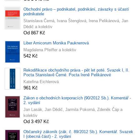
Obchodní právo – podnikatel, podnikání, závazky s účastí
podnikatele
Stanislava Černá, Ivana Štenglová, Irena Pelikánová, Jan
Dědič a kolektiv
Od 867 Kč
Liber Amicorum Monika Pauknerová
Magdalena Pfeiffer a kolektiv
542 Kč
Rekodifikace obchodního práva - pět let poté. Svazek I, II.
Pocta Stanislavě Černé. Pocta Ireně Pelikánové
Kateřina Eichlerová
961 Kč
Zákon o obchodních korporacích (90/2012 Sb.). Komentář -
2. vydání
Jan Lasák, Jan Dědič, Jarmila Pokorná, Zdeněk Čáp a
kolektiv
Od 3 497 Kč
Občanský zákoník (zák. č. 89/2012 Sb.). Komentář. Svazek
I (obecná část) - 2. vydání