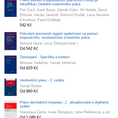
Právní jednání a odpovědnost právnických osob po
rekodifikaci českého soukromého práva
Petr Čech, Karel Beran, Zdeněk Kühn, Jiří Hrádek, David
Elischer, Václav Janeček, Bohumil Dvořák, Lucie Novotná
Krtoušová, Pavel Ondřejek
542 Kč
Fiduciární povinnosti orgánů společnosti na pomezí
korporačního, insolvenčního a trestního práva
Bohumil Havel, Lucia Žitňanská (eds.)
Od 542 Kč
Zastoupení - Specifika a kontext
Miroslav Sedláček, Tomáš Střeleček
Od 629 Kč
Insolvenční právo - 2. vydání
Tomáš Richter
Od 860 Kč
Právo obchodních korporací. 2., aktualizované a doplněné
vydání
Stanislava Černá, Ivana Štenglová, Irena Pelikánová, a kol.
Od 1 048 Kč