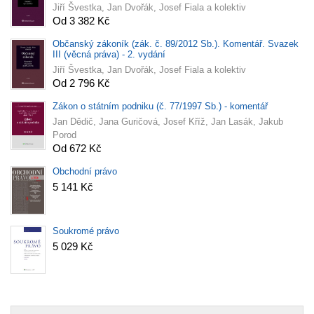
Jiří Švestka, Jan Dvořák, Josef Fiala a kolektiv
Od 3 382 Kč
Občanský zákoník (zák. č. 89/2012 Sb.). Komentář. Svazek
III (věcná práva) - 2. vydání
Jiří Švestka, Jan Dvořák, Josef Fiala a kolektiv
Od 2 796 Kč
Zákon o státním podniku (č. 77/1997 Sb.) - komentář
Jan Dědič, Jana Guričová, Josef Kříž, Jan Lasák, Jakub
Porod
Od 672 Kč
Obchodní právo
5 141 Kč
Soukromé právo
5 029 Kč