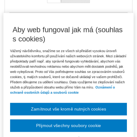
1 936 Kč
Komplet - Preventivní restrukturalizace
Ušetříte 742 Kč
Skladem
- expedice do 2 pracovních dnů
Aby web fungoval jak má (souhlas
DMOC 2 678 Kč
s cookies)
1 647 Kč
Komplet - Preventivní restrukturalizace -
e-knihy
Ušetříte 291 Kč
Vážený návštěvníku, snažíme se ze všech sil přinášet vysokou úroveň
Původně 1 938 Kč
V prodeji - ihned k dispozici
uživatelského komfortu při používání našich webových stránek. Mezi základní
Co je Smarteca?
předpoklady patří např. aby správně fungovalo vyhledávání, abychom vás
neobtěžovali nevhodnou reklamou nebo abychom měli dostatek podnětů, jak
web vylepšovat. Proto od Vás potřebujeme souhlas se zpracováním souborů
Upozorňujeme, že v období od 1.8. do 21.8. z technických
cookies, tj. malých souborů, které se dočasně ukládají ve vašem prohlížeči.
důvodů nemůžeme vystavovat daňové doklady. Budou vám
zaslány dodatečně e-mailem.
Předem děkujeme za udělení souhlasu. Data využijeme ke zlepšování našich
služeb a přizpůsobení obsahu webu přímo Vám na míru.
Oznámení o
ks
Vložit do košíku
ochraně osobních údajů a souborů cookie
Ceny jsou včetně DPH
Zamítnout vše kromě nutných cookies
Komplet - Preventivní restrukturalizace
Přijmout všechny soubory cookie
Zákon o preventivní restrukturalizaci. Praktický
komentář