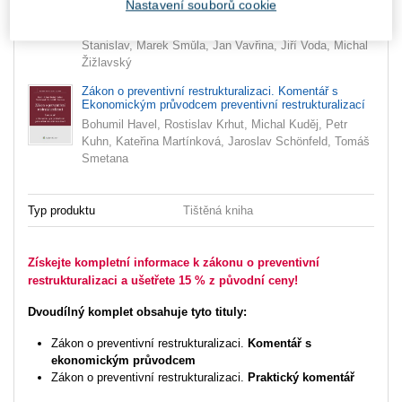
Nastavení souborů cookie
Adam Sigmund, Jaroslav Brož, Lucie Kačerová, Petr
Kališ, Roman Macháček, Lukáš Mikeska, Antonín
Stanislav, Marek Šmůla, Jan Vavřina, Jiří Voda, Michal
Žižlavský
Zákon o preventivní restrukturalizaci. Komentář s
Ekonomickým průvodcem preventivní restrukturalizací
Bohumil Havel, Rostislav Krhut, Michal Kuděj, Petr
Kuhn, Kateřina Martínková, Jaroslav Schönfeld, Tomáš
Smetana
Typ produktu
Tištěná kniha
Získejte kompletní informace k zákonu o preventivní
restrukturalizaci a ušetřete 15 % z původní ceny!
Dvoudílný komplet obsahuje tyto tituly:
Zákon o preventivní restrukturalizaci.
Komentář s
ekonomickým průvodcem
Zákon o preventivní restrukturalizaci.
Praktický komentář