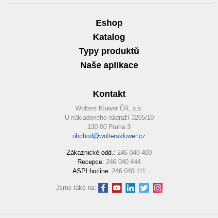
Eshop
Katalog
Typy produktů
Naše aplikace
Kontakt
Wolters Kluwer ČR, a.s.
U nákladového nádraží 3265/10
130 00 Praha 3
obchod@wolterskluwer.cz
Zákaznické odd.:
246 040 400
Recepce:
246 040 444
ASPI hotline:
246 040 111
Jsme také na: