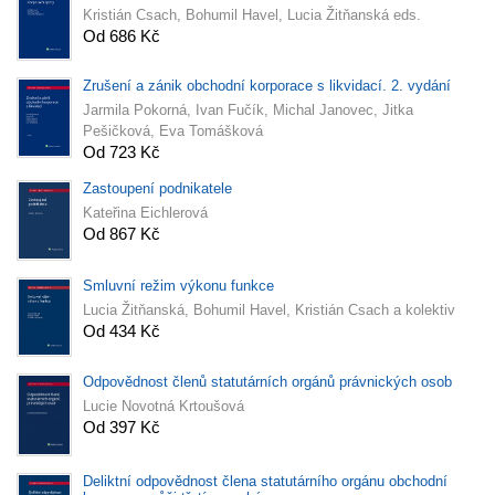
Kristián Csach, Bohumil Havel, Lucia Žitňanská eds.
Od 686 Kč
Zrušení a zánik obchodní korporace s likvidací. 2. vydání
Jarmila Pokorná, Ivan Fučík, Michal Janovec, Jitka
Pešičková, Eva Tomášková
Od 723 Kč
Zastoupení podnikatele
Kateřina Eichlerová
Od 867 Kč
Smluvní režim výkonu funkce
Lucia Žitňanská, Bohumil Havel, Kristián Csach a kolektiv
Od 434 Kč
Odpovědnost členů statutárních orgánů právnických osob
Lucie Novotná Krtoušová
Od 397 Kč
Deliktní odpovědnost člena statutárního orgánu obchodní