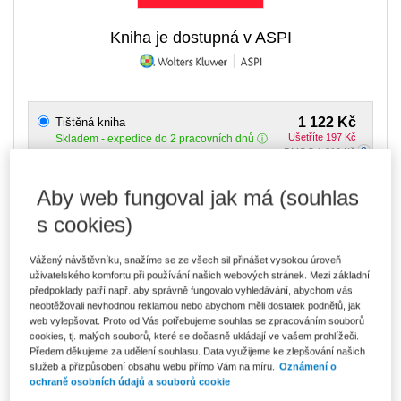
Kniha je dostupná v ASPI
1 122 Kč
Tištěná kniha
Ušetříte 197 Kč
Skladem
- expedice do 2 pracovních dnů
DMOC 1 319 Kč
954 Kč
Aby web fungoval jak má (souhlas
E-kniha Smarteca + soubory ke stažení
V prodeji - ihned k dispozici
s cookies)
Co je Smarteca?
Kde najdu soubory e-knih?
Vážený návštěvníku, snažíme se ze všech sil přinášet vysokou úroveň
uživatelského komfortu při používání našich webových stránek. Mezi základní
předpoklady patří např. aby správně fungovalo vyhledávání, abychom vás
1 599 Kč
Balíček - Tištěná kniha + E-kniha
neobtěžovali nevhodnou reklamou nebo abychom měli dostatek podnětů, jak
Smarteca + soubory ke stažení
Ušetříte 842 Kč
web vylepšovat. Proto od Vás potřebujeme souhlas se zpracováním souborů
DMOC 2 441 Kč
Skladem
- expedice do 2 pracovních dnů
cookies, tj. malých souborů, které se dočasně ukládají ve vašem prohlížeči.
Co je Smarteca?
Předem děkujeme za udělení souhlasu. Data využijeme ke zlepšování našich
služeb a přizpůsobení obsahu webu přímo Vám na míru.
Oznámení o
ochraně osobních údajů a souborů cookie
Upozorňujeme, že v období od 1.8. do 21.8. z technických
důvodů nemůžeme vystavovat daňové doklady. Budou vám