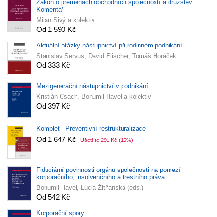
Zákon o přeměnách obchodních společností a družstev.
Komentář
Milan Sivý a kolektiv
Od 1 590 Kč
Aktuální otázky nástupnictví při rodinném podnikání
Stanislav Servus, David Elischer, Tomáš Horáček
Od 333 Kč
Mezigenerační nástupnictví v podnikání
Kristián Csach, Bohumil Havel a kolektiv
Od 397 Kč
Komplet - Preventivní restrukturalizace
Od 1 647 Kč
Ušetříte 291 Kč
(15%)
Fiduciární povinnosti orgánů společnosti na pomezí
korporačního, insolvenčního a trestního práva
Bohumil Havel, Lucia Žitňanská (eds.)
Od 542 Kč
Korporační spory