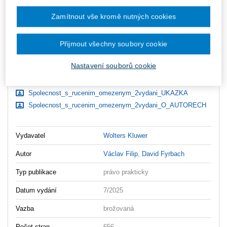
zaslány dodatečně e-mailem.
Zamítnout vše kromě nutných cookies
ks
Vložit do košíku
Přijmout všechny soubory cookie
Ceny jsou včetně DPH
Ke stažení
Nastavení souborů cookie
Spolecnost_s_rucenim_omezenym_2vydani_OBSAH
Spolecnost_s_rucenim_omezenym_2vydani_UKAZKA
Spolecnost_s_rucenim_omezenym_2vydani_O_AUTORECH
Vydavatel
Wolters Kluwer
Autor
Václav Filip
,
David Fyrbach
Typ publikace
právo prakticky
Datum vydání
7/2025
Vazba
brožovaná
Počet stran
656