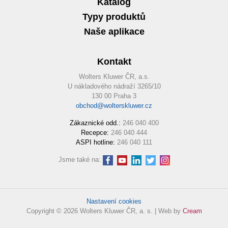
Katalog
Typy produktů
Naše aplikace
Kontakt
Wolters Kluwer ČR, a.s.
U nákladového nádraží 3265/10
130 00 Praha 3
obchod@wolterskluwer.cz
Zákaznické odd.:
246 040 400
Recepce:
246 040 444
ASPI hotline:
246 040 111
Jsme také na:
Nastavení cookies
Copyright © 2026 Wolters Kluwer ČR, a. s. | Web by
Cream