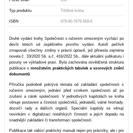
Typ produktu
Tištěná kniha
ISBN
978-80-7676-569-6
Druhé vydání knihy Společnost s ručením omezeným vychází po
devíti letech od úspěšného prvního vydání. Autoři pečlivě
zmapovali všechny změny v právní úpravě, jež přinesla zejména
novela č. 33/2020 Sb. a č. 416/2022 Sb., dále aktuální judikaturu i
posuny ve výkladové praxi. Byla zachována osvědčená struktura
publikace s
množstvím praktických tabulek a vzorových znění
dokumentů
.
Příručka podrobně pokrývá témata od zakládání společnosti s
ručením omezeným, jednání před vznikem společnosti až po
zrušení a zánik společnosti. V jednotlivých kapitolách se kniha
věnuje postavení a činnosti společníků, jednatelů, valné hromady,
dozorčí rady a dalších orgánů. Speciální kapitoly se věnují
novinkám v digitalizaci notářských činností a jejich dopadu na
snadnější zakládání či transformaci společností.
Publikace tak nabízí praktický manuál nejen pro právníky, ale i pro