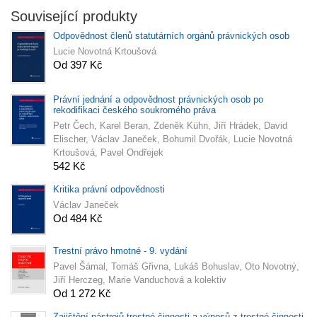
Související produkty
Odpovědnost členů statutárních orgánů právnických osob
Lucie Novotná Krtoušová
Od 397 Kč
Právní jednání a odpovědnost právnických osob po
rekodifikaci českého soukromého práva
Petr Čech, Karel Beran, Zdeněk Kühn, Jiří Hrádek, David
Elischer, Václav Janeček, Bohumil Dvořák, Lucie Novotná
Krtoušová, Pavel Ondřejek
542 Kč
Kritika právní odpovědnosti
Václav Janeček
Od 484 Kč
Trestní právo hmotné - 9. vydání
Pavel Šámal, Tomáš Gřivna, Lukáš Bohuslav, Oto Novotný,
Jiří Herczeg, Marie Vanduchová a kolektiv
Od 1 272 Kč
Zajištění nástrojů trestné činnosti a výnosů z trestné činnosti