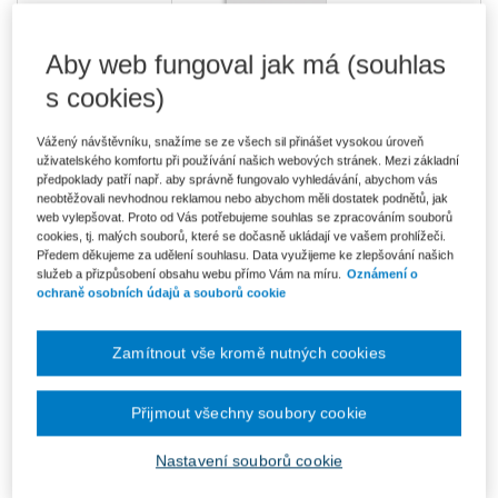
Aby web fungoval jak má (souhlas
552 Kč
Komplet - Trestní odpovědnost
právnických osob - e-knihy
s cookies)
Ušetříte 97 Kč
Původně 649 Kč
V prodeji - ihned k dispozici
Co je Smarteca?
Vážený návštěvníku, snažíme se ze všech sil přinášet vysokou úroveň
uživatelského komfortu při používání našich webových stránek. Mezi základní
Upozorňujeme, že v období od 1.8. do 21.8. z technických
předpoklady patří např. aby správně fungovalo vyhledávání, abychom vás
důvodů nemůžeme vystavovat daňové doklady. Budou vám
neobtěžovali nevhodnou reklamou nebo abychom měli dostatek podnětů, jak
zaslány dodatečně e-mailem.
web vylepšovat. Proto od Vás potřebujeme souhlas se zpracováním souborů
cookies, tj. malých souborů, které se dočasně ukládají ve vašem prohlížeči.
ks
Vložit do košíku
Předem děkujeme za udělení souhlasu. Data využijeme ke zlepšování našich
služeb a přizpůsobení obsahu webu přímo Vám na míru.
Oznámení o
ochraně osobních údajů a souborů cookie
Ceny jsou včetně DPH
Komplet - Trestní odpovědnost právnických
Zamítnout vše kromě nutných cookies
osob - e-knihy
Přijmout všechny soubory cookie
Vybraná judikatura z oblasti trestní odpovědnosti
právnických osob
Ladislav Smejkal, Tomáš Syrový
Nastavení souborů cookie