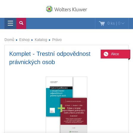
0 ks
|
0
Domů
Eshop
Katalog
Právo
Komplet - Trestní odpovědnost
Akce
právnických osob