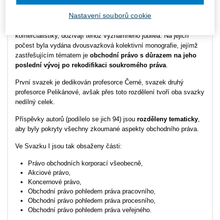
Nastavení souborů cookie
V roce 2019 se prof. JUDr. Stanislava Černá, CSc., a prof. JUDr.
Irena Pelikánová, DrSc., přední představitelky české
komercialistiky, dožívají téhož významného jubilea. Na jejich
počest byla vydána dvousvazková kolektivní monografie, jejímž
zastřešujícím tématem je
obchodní právo s důrazem na jeho
poslední vývoj po rekodifikaci soukromého práva
.
První svazek je dedikován profesorce Černé, svazek druhý
profesorce Pelikánové, avšak přes toto rozdělení tvoří oba svazky
nedílný celek.
Příspěvky autorů (podílelo se jich 94) jsou
rozděleny tematicky
,
aby byly pokryty všechny zkoumané aspekty obchodního práva.
Ve Svazku I jsou tak obsaženy části:
Právo obchodních korporací všeobecně,
Akciové právo,
Koncernové právo,
Obchodní právo pohledem práva pracovního,
Obchodní právo pohledem práva procesního,
Obchodní právo pohledem práva veřejného.