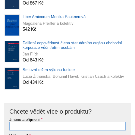
Od 867 Kč
Liber Amicorum Monika Pauknerová
Magdalena Pfeiffer a kolektiv
542 Kč
Deliktní odpovědnost člena statutárního orgánu obchodní
korporace vůči třetím osobám
Jan Flídr
Od 643 Kč
Smluvní režim výkonu funkce
Lucia Žitňanská, Bohumil Havel, Kristián Csach a kolektiv
Od 434 Kč
Chcete vědět více o produktu?
Jméno a příjmení
*