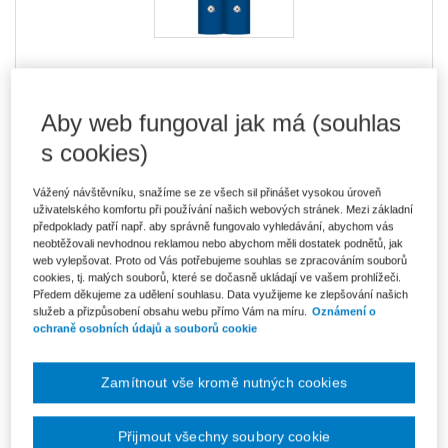
Ke stažení
Aby web fungoval jak má (souhlas
EBOOK_KE_STAZENI_Rekodifikace_I
EBOOK_KE_STAZENI_Rekodifikace_II
s cookies)
Vážený návštěvníku, snažíme se ze všech sil přinášet vysokou úroveň
Vydavatel
Wolters Kluwer
uživatelského komfortu při používání našich webových stránek. Mezi základní
předpoklady patří např. aby správně fungovalo vyhledávání, abychom vás
Autor
Kateřina Eichlerová
neobtěžovali nevhodnou reklamou nebo abychom měli dostatek podnětů, jak
web vylepšovat. Proto od Vás potřebujeme souhlas se zpracováním souborů
Datum vydání
6/2019
cookies, tj. malých souborů, které se dočasně ukládají ve vašem prohlížeči.
Předem děkujeme za udělení souhlasu. Data využijeme ke zlepšování našich
Počet stran
1100
služeb a přizpůsobení obsahu webu přímo Vám na míru.
Oznámení o
ochraně osobních údajů a souborů cookie
Typ produktu
E-kniha
Zamítnout vše kromě nutných cookies
Formát
Smarteca
ISBN
978-80-7598-427-2
Přijmout všechny soubory cookie