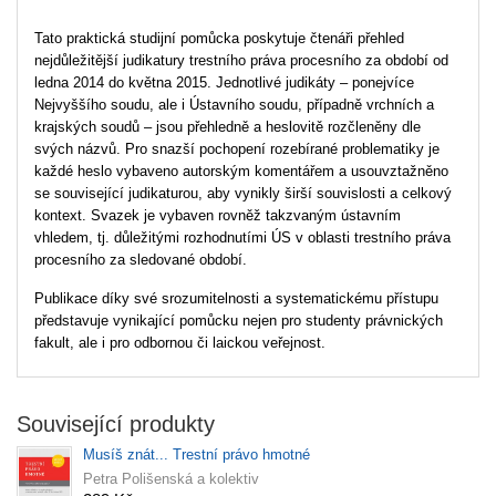
Tato praktická studijní pomůcka poskytuje čtenáři přehled
nejdůležitější judikatury trestního práva procesního za období od
ledna 2014 do května 2015. Jednotlivé judikáty – ponejvíce
Nejvyššího soudu, ale i Ústavního soudu, případně vrchních a
krajských soudů – jsou přehledně a heslovitě rozčleněny dle
svých názvů. Pro snazší pochopení rozebírané problematiky je
každé heslo vybaveno autorským komentářem a usouvztažněno
se související judikaturou, aby vynikly širší souvislosti a celkový
kontext. Svazek je vybaven rovněž takzvaným ústavním
vhledem, tj. důležitými rozhodnutími ÚS v oblasti trestního práva
procesního za sledované období.
Publikace díky své srozumitelnosti a systematickému přístupu
představuje vynikající pomůcku nejen pro studenty právnických
fakult, ale i pro odbornou či laickou veřejnost.
Související produkty
Musíš znát... Trestní právo hmotné
Petra Polišenská a kolektiv