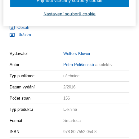
Přijmout všechny soubory cookie
Ceny jsou včetně DPH
Nastavení souborů cookie
Ke stažení
Obsah
Ukázka
Vydavatel
Wolters Kluwer
Autor
Petra Polišenská
a kolektiv
Typ publikace
učebnice
Datum vydání
2/2016
Počet stran
156
Typ produktu
E-kniha
Formát
Smarteca
ISBN
978-80-7552-054-8