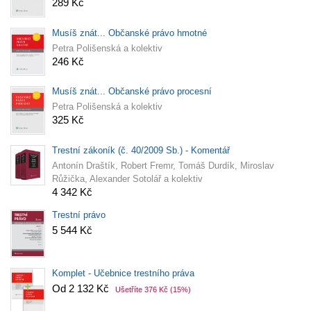
289 Kč
Musíš znát... Občanské právo hmotné
Petra Polišenská a kolektiv
246 Kč
Musíš znát... Občanské právo procesní
Petra Polišenská a kolektiv
325 Kč
Trestní zákoník (č. 40/2009 Sb.) - Komentář
Antonín Draštík, Robert Fremr, Tomáš Durdík, Miroslav
Růžička, Alexander Sotolář a kolektiv
4 342 Kč
Trestní právo
5 544 Kč
Komplet - Učebnice trestního práva
Od 2 132 Kč
Ušetříte 376 Kč
(15%)