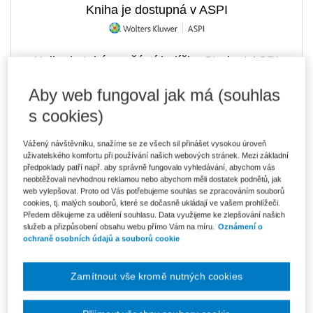
Kniha je dostupná v ASPI
Kniha je také součástí balíčku Student ASPI
Aby web fungoval jak má (souhlas
s cookies)
246 Kč
E-kniha Smarteca
V prodeji - ihned k dispozici
Vážený návštěvníku, snažíme se ze všech sil přinášet vysokou úroveň
Co je Smarteca?
uživatelského komfortu při používání našich webových stránek. Mezi základní
předpoklady patří např. aby správně fungovalo vyhledávání, abychom vás
neobtěžovali nevhodnou reklamou nebo abychom měli dostatek podnětů, jak
149 Kč
Půjčit si e-knihu online Smarteca
web vylepšovat. Proto od Vás potřebujeme souhlas se zpracováním souborů
měsíčně
V prodeji - ihned k dispozici
cookies, tj. malých souborů, které se dočasně ukládají ve vašem prohlížeči.
Co je Smarteca?
Předem děkujeme za udělení souhlasu. Data využijeme ke zlepšování našich
Co je pronájem Smarteca?
služeb a přizpůsobení obsahu webu přímo Vám na míru.
Oznámení o
ochraně osobních údajů a souborů cookie
Upozorňujeme, že v období od 1.8. do 21.8. z technických
důvodů nemůžeme vystavovat daňové doklady. Budou vám
zaslány dodatečně e-mailem.
Zamítnout vše kromě nutných cookies
ks
Vložit do košíku