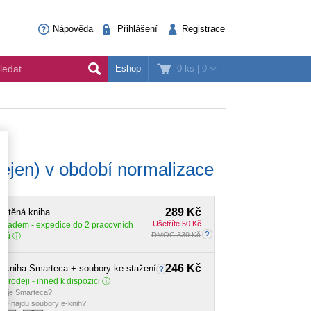
Nápověda
Přihlášení
Registrace
0 ks
|
0
Eshop
(nejen) v období normalizace
289 Kč
ištěná kniha
Ušetříte 50 Kč
Skladem
- expedice do 2 pracovních
DMOC 339 Kč
dnů
246 Kč
-kniha Smarteca + soubory ke stažení
 prodeji - ihned k dispozici
o je Smarteca?
de najdu soubory e-knih?