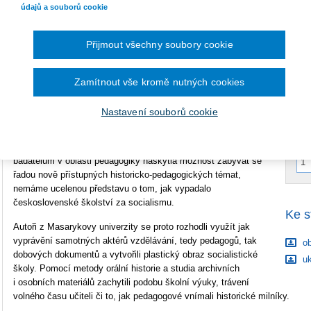
údajů a souborů cookie
Počet stran
192
Typ produktu
E-kniha
B
Přijmout všechny soubory cookie
S
Formát
Smarteca
Zamítnout vše kromě nutných cookies
C
ISBN
978-80-7552-710-3
Nastavení souborů cookie
Jak se učilo na základních školách v době normalizace?
Od
sametové revoluce uplynulo bezmála třicet let, a přestože se
badatelům v oblasti pedagogiky naskytla možnost zabývat se
řadou nově přístupných historicko-pedagogických témat,
nemáme ucelenou představu o tom, jak vypadalo
československé školství za socialismu.
Ke s
Autoři z Masarykovy univerzity se proto rozhodli využít jak
vyprávění samotných aktérů vzdělávání, tedy pedagogů, tak
ob
dobových dokumentů a vytvořili plastický obraz socialistické
uk
školy. Pomocí metody orální historie a studia archivních
i osobních materiálů zachytili podobu školní výuky, trávení
volného času učiteli či to, jak pedagogové vnímali historické milníky.