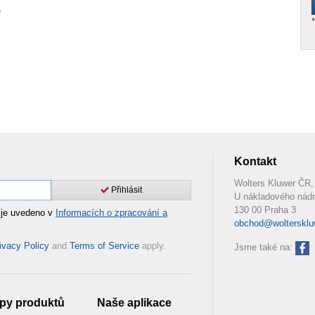
e
Kontakt
Wolters Kluwer ČR, 
Přihlásit
U nákladového nádr
130 00 Praha 3
 je uvedeno v
Informacích o zpracování a
obchod@woltersklu
ivacy Policy
and
Terms of Service
apply.
Jsme také na:
py produktů
Naše aplikace