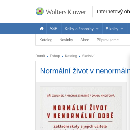
Internetový o
ASPI
Knihy a časopisy
E-knihy
Katalog
Novinky
Akce
Připravujeme
Knihy
Jak na naše
Časopisy
Koupit e-kni
Domů
Eshop
Katalog
Školství
Půjčit si e-k
Normální život v nenormální