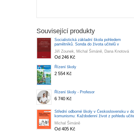
Související produkty
Socialistická základní škola pohledem
pamětníků. Sonda do života učitelů v
Jihomoravském kraji
Jiří Zounek, Michal Šimáně, Dana Knotová
Od 246 Kč
Řízení školy
2 554 Kč
Řízení školy - Profesor
6 740 Kč
Střední odborné školy v Československu v d
komunismu: Každodenní život z pohledu učite
v Jihomoravském kraji
Michal Šimáně
Od 405 Kč