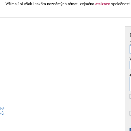
Všímají si však i takřka neznámých témat, zejména
ateizace
společnosti
obě
lů