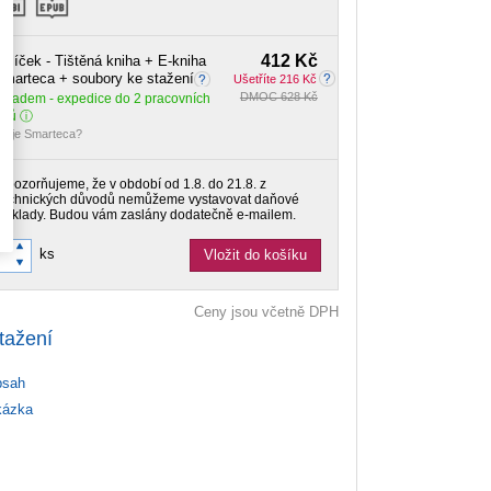
412 Kč
alíček - Tištěná kniha + E-kniha
marteca + soubory ke stažení
Ušetříte 216 Kč
DMOC 628 Kč
Skladem
- expedice do 2 pracovních
dnů
o je Smarteca?
Upozorňujeme, že v období od 1.8. do 21.8. z
technických důvodů nemůžeme vystavovat daňové
doklady. Budou vám zaslány dodatečně e-mailem.
ks
Vložit do košíku
Ceny jsou včetně DPH
tažení
sah
ázka