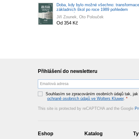
Doba, kdy bylo možné všechno: transformac
základních škol po roce 1989 pohledem
pamětníků
Jiří Zounek, Oto Polouček
Od 354 Kč
Přihlášení do newsletteru
Souhlasím se zpracováním osobních údajů tak, jak
ochraně osobních údajů ve Wolters Kluwer
.
*
This site is protected by reCAPTCHA and the Google
Pr
Eshop
Katalog
Ty