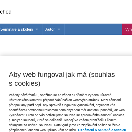
bchod
Semináře a školení
Autoři
 e-knihy?
Semináře a konference
Více o autorech Wolters Kluwer
hu
Školení ASPI, Libra a Praetor
PublishOne
nihu
 době. Základní školy a jejich učitelé 
Aby web fungoval jak má (souhlas
s cookies)
Vydavatel
Wolters Kluwer
T
Vážený návštěvníku, snažíme se ze všech sil přinášet vysokou úroveň
Autor
Jiří Zounek
,
Dana Knotová
,
Michal
uživatelského komfortu při používání našich webových stránek. Mezi základní
Šimáně
předpoklady patří např. aby správně fungovalo vyhledávání, abychom vás
neobtěžovali nevhodnou reklamou nebo abychom měli dostatek podnětů, jak web
E
Typ publikace
monografie
vylepšovat. Proto od Vás potřebujeme souhlas se zpracováním souborů cookies,
V
tj. malých souborů, které se dočasně ukládají ve vašem prohlížeči. Předem
C
děkujeme za udělení souhlasu. Data využijeme ke zlepšování našich služeb a
Datum vydání
7/2017
K
přizpůsobení obsahu webu přímo Vám na míru.
Oznámení o ochraně osobních