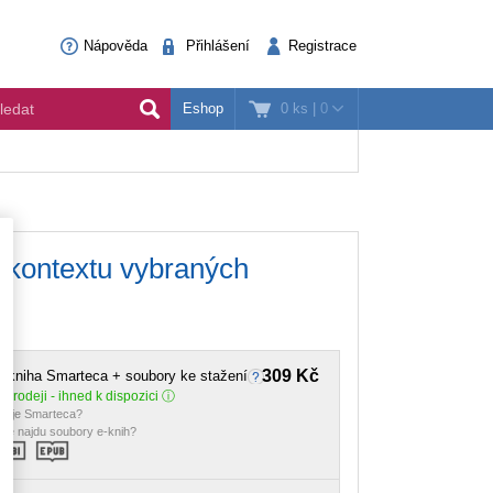
Nápověda
Přihlášení
Registrace
0 ks
|
0
Eshop
v kontextu vybraných
309 Kč
-kniha Smarteca + soubory ke stažení
 prodeji - ihned k dispozici
o je Smarteca?
de najdu soubory e-knih?