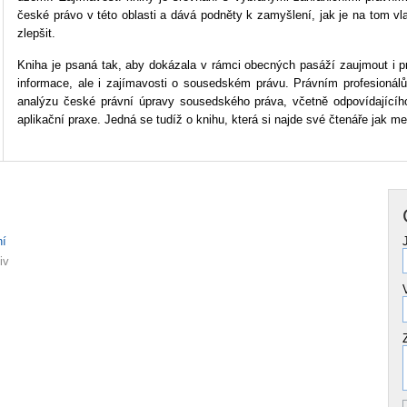
české právo v této oblasti a dává podněty k zamyšlení, jak je na tom v
zlepšit.
Kniha je psaná tak, aby dokázala v rámci obecných pasáží zaujmout i pr
informace, ale i zajímavosti o sousedském právu. Právním profesionál
analýzu české právní úpravy sousedského práva, včetně odpovídajícího
aplikační praxe. Jedná se tudíž o knihu, která si najde své čtenáře jak mez
ní
iv