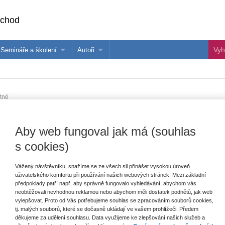
bchod
Semináře a školení
Autoři
 e-knihy?
Semináře a konference
Více o autorech Wolters Kluwer
hu
Školení ASPI, Libra a Praetor
PublishOne
tné
nihu
chrana v teorii a praxi v českém právu 
Aby web fungoval jak má (souhlas
s cookies)
Vážený návštěvníku, snažíme se ze všech sil přinášet vysokou úroveň
Vydavatel
Wolters Kluwer
E
uživatelského komfortu při používání našich webových stránek. Mezi základní
V
předpoklady patří např. aby správně fungovalo vyhledávání, abychom vás
Autor
Ondřej Šmat
C
neobtěžovali nevhodnou reklamou nebo abychom měli dostatek podnětů, jak web
K
vylepšovat. Proto od Vás potřebujeme souhlas se zpracováním souborů cookies,
Typ publikace
monografie
tj. malých souborů, které se dočasně ukládají ve vašem prohlížeči. Předem
děkujeme za udělení souhlasu. Data využijeme ke zlepšování našich služeb a
Datum vydání
3/2025