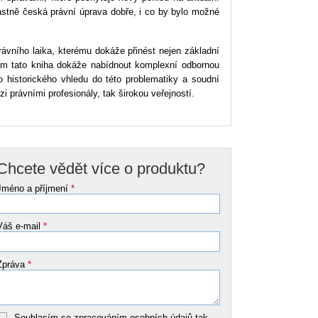
lastně česká právní úprava dobře, i co by bylo možné
ávního laika, kterému dokáže přinést nejen základní
ům tato kniha dokáže nabídnout komplexní odbornou
 historického vhledu do této problematiky a soudní
i právními profesionály, tak širokou veřejností.
Chcete vědět více o produktu?
Jméno a příjmení
*
Váš e-mail
*
Zpráva
*
Souhlasím se zpracováním osobních údajů tak,