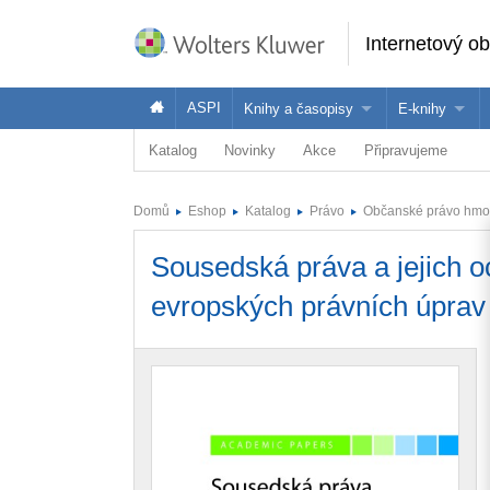
Internetový o
ASPI
Knihy a časopisy
E-knihy
Katalog
Novinky
Akce
Připravujeme
Knihy
Jak na naše
Časopisy
Koupit e-kni
Domů
Eshop
Katalog
Právo
Občanské právo hmo
Půjčit si e-k
Sousedská práva a jejich o
evropských právních úprav