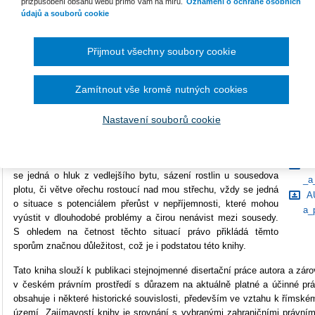
přizpůsobení obsahu webu přímo Vám na míru.
Oznámení o ochraně osobních
údajů a souborů cookie
Počet stran
204
Typ produktu
E-kniha
Přijmout všechny soubory cookie
Formát
Smarteca
Zamítnout vše kromě nutných cookies
ISBN
978-80-286-0169-0
Ke s
Nastavení souborů cookie
OB
Sousedské spory jsou tradičním a důležitým společenským
a_
tématem, se kterým se v nějaké míře setkal téměř každý. Ať už
UK
se jedná o hluk z vedlejšího bytu, sázení rostlin u sousedova
_a
plotu, či větve ořechu rostoucí nad mou střechu, vždy se jedná
AU
o situace s potenciálem přerůst v nepříjemnosti, které mohou
a_
vyústit v dlouhodobé problémy a čirou nenávist mezi sousedy.
S ohledem na četnost těchto situací právo přikládá těmto
sporům značnou důležitost, což je i podstatou této knihy.
Tato kniha slouží k publikaci stejnojmenné disertační práce autora a z
v českém právním prostředí s důrazem na aktuálně platné a účinné pr
obsahuje i některé historické souvislosti, především ve vztahu k římské
území. Zajímavostí knihy je srovnání s vybranými zahraničními právním