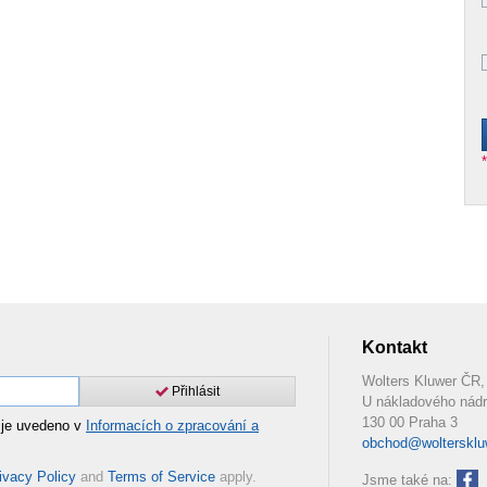
Kontakt
Wolters Kluwer ČR, 
Přihlásit
U nákladového nádr
130 00 Praha 3
 je uvedeno v
Informacích o zpracování a
obchod@woltersklu
ivacy Policy
and
Terms of Service
apply.
Jsme také na: