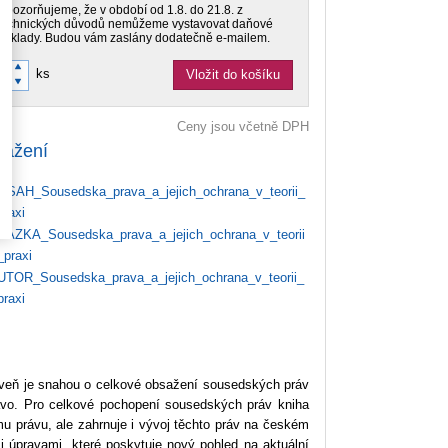
Upozorňujeme, že v období od 1.8. do 21.8. z
technických důvodů nemůžeme vystavovat daňové
doklady. Budou vám zaslány dodatečně e-mailem.
ks
Vložit do košíku
Ceny jsou včetně DPH
tažení
SAH_Sousedska_prava_a_jejich_ochrana_v_teorii_
praxi
AZKA_Sousedska_prava_a_jejich_ochrana_v_teorii
_praxi
TOR_Sousedska_prava_a_jejich_ochrana_v_teorii_
praxi
ároveň je snahou o celkové obsažení sousedských práv
ávo. Pro celkové pochopení sousedských práv kniha
mu právu, ale zahrnuje i vývoj těchto práv na českém
i úpravami, které poskytuje nový pohled na aktuální