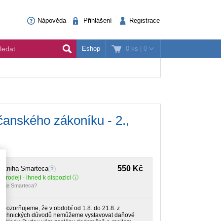
Nápověda
Přihlášení
Registrace
0 ks
|
0
Eshop
anského zákoníku - 2.,
550 Kč
E-kniha Smarteca
 prodeji - ihned k dispozici
o je Smarteca?
Upozorňujeme, že v období od 1.8. do 21.8. z
technických důvodů nemůžeme vystavovat daňové