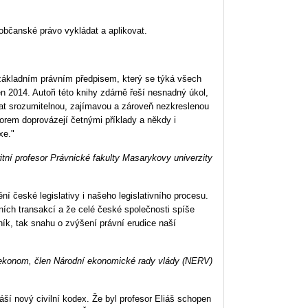
 občanské právo vykládat a aplikovat.
ákladním právním předpisem, který se týká všech
n 2014. Autoři této knihy zdárně řeší nesnadný úkol,
dat srozumitelnou, zajímavou a zároveň nezkreslenou
norem doprovázejí četnými příklady a někdy i
xe."
itní profesor Právnické fakulty Masarykovy univerzity
ní české legislativy i našeho legislativního procesu.
ních transakcí a že celé české společnosti spíše
ník, tak snahu o zvýšení právní erudice naší
, ekonom, člen Národní ekonomické rady vlády (NERV)
ší nový civilní kodex. Že byl profesor Eliáš schopen