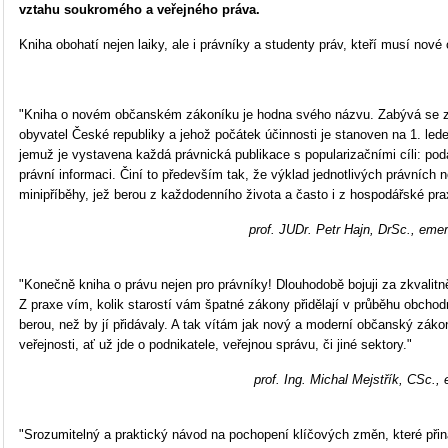
vztahu soukromého a veřejného práva.
Kniha obohatí nejen laiky, ale i právníky a studenty práv, kteří musí nové
"Kniha o novém občanském zákoníku je hodna svého názvu. Zabývá se z
obyvatel České republiky a jehož počátek účinnosti je stanoven na 1. lede
jemuž je vystavena každá právnická publikace s popularizačními cíli: po
právní informaci. Činí to především tak, že výklad jednotlivých právních 
minipříběhy, jež berou z každodenního života a často i z hospodářské pra
prof. JUDr. Petr Hajn, DrSc., emer
"Konečně kniha o právu nejen pro právníky! Dlouhodobě bojuji za zkvalitně
Z praxe vím, kolik starostí vám špatné zákony přidělají v průběhu obchod
berou, než by jí přidávaly. A tak vítám jak nový a moderní občanský záko
veřejnosti, ať už jde o podnikatele, veřejnou správu, či jiné sektory."
prof. Ing. Michal Mejstřík, CSc.
"Srozumitelný a praktický návod na pochopení klíčových změn, které přiná