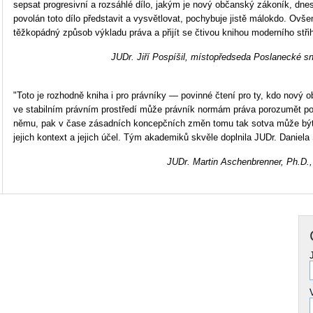
sepsat progresivní a rozsáhlé dílo, jakým je nový občanský zákoník, dnes
povolán toto dílo představit a vysvětlovat, pochybuje jistě málokdo. Ovš
těžkopádný způsob výkladu práva a přijít se čtivou knihou moderního střih
JUDr. Jiří Pospíšil, místopředseda Poslanecké s
"Toto je rozhodně kniha i pro právníky — povinné čtení pro ty, kdo nový
ve stabilním právním prostředí může právník normám práva porozumět 
němu, pak v čase zásadních koncepčních změn tomu tak sotva může být.
jejich kontext a jejich účel. Tým akademiků skvěle doplnila JUDr. Daniel
JUDr. Martin Aschenbrenner, Ph.D.,