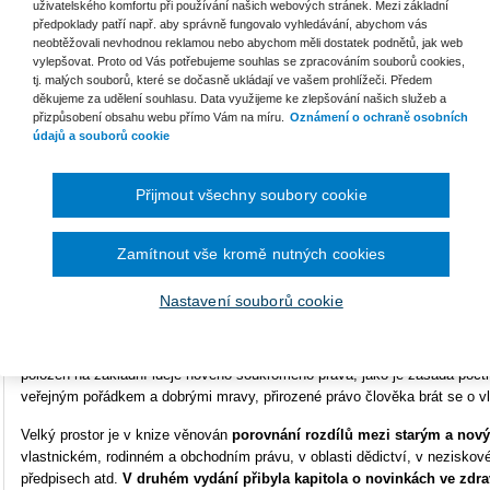
uživatelského komfortu při používání našich webových stránek. Mezi základní
předpoklady patří např. aby správně fungovalo vyhledávání, abychom vás
Počet stran
360
neobtěžovali nevhodnou reklamou nebo abychom měli dostatek podnětů, jak web
vylepšovat. Proto od Vás potřebujeme souhlas se zpracováním souborů cookies,
Typ produktu
E-kniha
tj. malých souborů, které se dočasně ukládají ve vašem prohlížeči. Předem
děkujeme za udělení souhlasu. Data využijeme ke zlepšování našich služeb a
Formát
Smarteca
přizpůsobení obsahu webu přímo Vám na míru.
Oznámení o ochraně osobních
Ke s
údajů a souborů cookie
ISBN
978-80-7478-494-1
O
Přijmout všechny soubory cookie
U
Čtivě, srozumitelně a vtipně seznamuje tato kniha čtenáře s
novým českým občanským zákoníkem a zákonem o obchodních korpora
Zamítnout vše kromě nutných cookies
nimiž každý občan denně přichází (byť někdy nevědomky) do kontaktu.
Nastavení souborů cookie
Autoři, vesměs tvůrci nové právní úpravy, vysvětlují její hlavní princ
„právo je tu kvůli lidem“ a že „lidé si dokážou soukromé záležitosti uspo
rozumněji, než jim to dokáže nadirigovat stát, a že je věcí jejich osobní i
položen na základní ideje nového soukromého práva, jako je zásada pocti
veřejným pořádkem a dobrými mravy, přirozené právo člověka brát se o vla
Velký prostor je v knize věnován
porovnání rozdílů mezi starým a no
vlastnickém, rodinném a obchodním právu, v oblasti dědictví, v neziskov
předpisech atd.
V druhém vydání přibyla kapitola o novinkách ve zdra