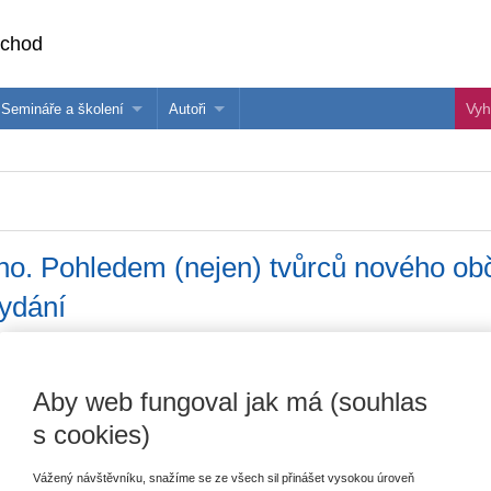
bchod
Semináře a školení
Autoři
 e-knihy?
Semináře a konference
Více o autorech Wolters Kluwer
hu
Školení ASPI, Libra a Praetor
PublishOne
nihu
o. Pohledem (nejen) tvůrců nového obč
vydání
Vydavatel
Wolters Kluwer
Aby web fungoval jak má (souhlas
V
Autor
Karel Eliáš
,
Bohumil Havel
,
Petr
C
s cookies)
Bezouška
,
Daniela Šustrová
,
Tomáš
Němeček
,
Petr Liška
,
Karel Šimka
Vážený návštěvníku, snažíme se ze všech sil přinášet vysokou úroveň
Datum vydání
6/2014