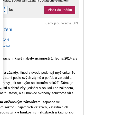
doklady. Budou vám zaslány dodatečně e-mailem.
ks
Vložit do košíku
Ceny jsou včetně DPH
tažení
BSAH
KÁZKA
cích, které nabyly účinnosti 1. ledna 2014
a s
ipy a zásady.
Hned v úvodu podtrhují myšlenku, že
řádat sami podle svých zájmů a potřeb a zpravidla
niciativy, jak se svým soukromím naloží“. Důraz je
vosti a dobré víry, jednání v souladu se zákonem,
stní štěstí, ale i hranice svobody soukromé vůle.
vým občanským zákoníkem
, zejména ve
ém sektoru, nájemních vztazích, katastrálních
votnictví a v bankovních službách a kapitola o