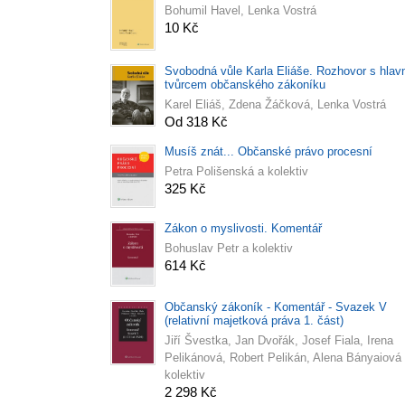
Bohumil Havel, Lenka Vostrá
10 Kč
Svobodná vůle Karla Eliáše. Rozhovor s hlav
tvůrcem občanského zákoníku
Karel Eliáš, Zdena Žáčková, Lenka Vostrá
Od 318 Kč
Musíš znát... Občanské právo procesní
Petra Polišenská a kolektiv
325 Kč
Zákon o myslivosti. Komentář
Bohuslav Petr a kolektiv
614 Kč
Občanský zákoník - Komentář - Svazek V
(relativní majetková práva 1. část)
Jiří Švestka, Jan Dvořák, Josef Fiala, Irena
Pelikánová, Robert Pelikán, Alena Bányaiová
kolektiv
2 298 Kč