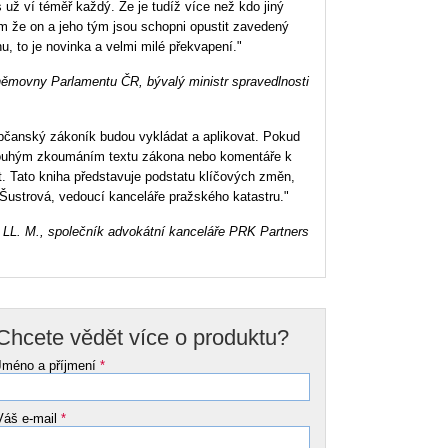
 už ví téměř každý. Že je tudíž více než kdo jiný
em že on a jeho tým jsou schopni opustit zavedený
u, to je novinka a velmi milé překvapení."
němovny Parlamentu ČR, bývalý ministr spravedlnosti
 občanský zákoník budou vykládat a aplikovat. Pokud
pouhým zkoumáním textu zákona nebo komentáře k
 Tato kniha představuje podstatu klíčových změn,
a Šustrová, vedoucí kanceláře pražského katastru."
 LL. M., společník advokátní kanceláře PRK Partners
Chcete vědět více o produktu?
Jméno a příjmení
*
Váš e-mail
*