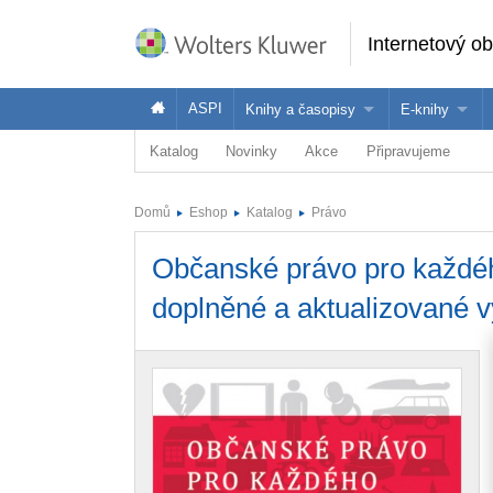
Internetový o
ASPI
Knihy a časopisy
E-knihy
Katalog
Novinky
Akce
Připravujeme
Knihy
Jak na naše
Časopisy
Koupit e-kni
Domů
Eshop
Katalog
Právo
Půjčit si e-k
Občanské právo pro každéh
doplněné a aktualizované 