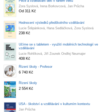
Péče a vzdělávání dětí v raném věku
Zora Syslová, Irena Borkovcová, Jan Průcha
Od 311 Kč
Hodnocení výsledků předškolního vzdělávání
Lucie Štěpánková, Hana Sedláčková, Zora Syslová
238 Kč
Učíme se s tabletem - využití mobilních technologií ve
vzdělávání
Lucie Rohlíková, Jiří Zounek Ondřej Neumajer
408 Kč
Řízení školy - Profesor
6 740 Kč
Řízení školy
2 554 Kč
USA - školství a vzdělávání v kulturním kontextu
Jan Průcha