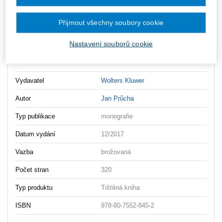
Ceny jsou včetně DPH
Ke stažení
Přijmout všechny soubory cookie
obsah
Nastavení souborů cookie
ukázka
Vydavatel
Wolters Kluwer
Autor
Jan Průcha
Typ publikace
monografie
Datum vydání
12/2017
Vazba
brožovaná
Počet stran
320
Typ produktu
Tištěná kniha
ISBN
978-80-7552-845-2