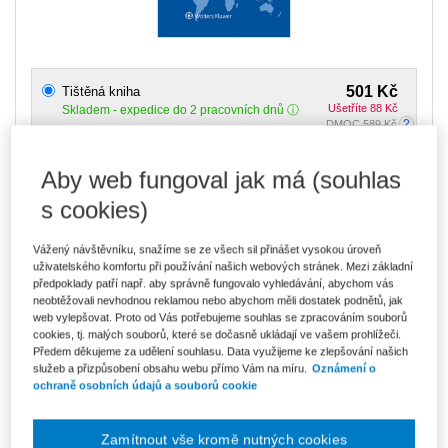
501 Kč
Tištěná kniha
Ušetříte 88 Kč
Skladem
- expedice do 2 pracovních dnů
DMOC 589 Kč
426 Kč
E-kniha Smarteca
Aby web fungoval jak má (souhlas
V prodeji - ihned k dispozici
s cookies)
Co je Smarteca?
714 Kč
Vážený návštěvníku, snažíme se ze všech sil přinášet vysokou úroveň
Balíček - Tištěná kniha + E-kniha
Smarteca
uživatelského komfortu při používání našich webových stránek. Mezi základní
Ušetříte 376 Kč
předpoklady patří např. aby správně fungovalo vyhledávání, abychom vás
DMOC 1 090 Kč
Skladem
- expedice do 2 pracovních dnů
neobtěžovali nevhodnou reklamou nebo abychom měli dostatek podnětů, jak
Co je Smarteca?
web vylepšovat. Proto od Vás potřebujeme souhlas se zpracováním souborů
cookies, tj. malých souborů, které se dočasně ukládají ve vašem prohlížeči.
Upozorňujeme, že v období od 1.8. do 21.8. z technických
Předem děkujeme za udělení souhlasu. Data využijeme ke zlepšování našich
důvodů nemůžeme vystavovat daňové doklady. Budou vám
služeb a přizpůsobení obsahu webu přímo Vám na míru.
Oznámení o
zaslány dodatečně e-mailem.
ochraně osobních údajů a souborů cookie
ks
Vložit do košíku
Zamítnout vše kromě nutných cookies