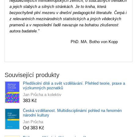
nejdůležitějších mimoevropských zemích, o současných trendech
a jejich slabých a silných stránkách. Je to kniha, která
bezpochybně plní mezeru v dnešní pedagogické literatuře. Čerpá i
z relevantních mezinárodních statistických a jiných vědeckých
pramenů a v neposlední řadě navazuje na bohatou zkušenost
autora badatele."
PhD. MA. Botho von Kopp
Související produkty
Předškolní dítě a svět vzdělávání. Přehled teorie, praxe a
výzkumných poznatků
Jan Průcha a kolektiv
383 Kč
Česká vzdělanost. Multidisciplinární pohled na fenomén
národní kultury
Jan Průcha
Od 383 Kč