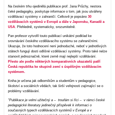
Na českém trhu ojedinělá publikace prof. Jana Průchy, nestora
čeké pedagogiky, poskytuje informace o tom, jak jsou utvářeny
vzdělávací systémy v zahraničí. Celkově je popsáno
30
vzdělávacích systémů v Evropě a dále v Japonsku, Kanadě a
USA
. Přehledně, systematicky, srozumitelně.
Pan profesor vytvořil touto publikací unikátní podklad ke
srovnávání českého vzdělávacího systému se zahraničními.
Ukazuje, že toto hodnocení není jednoduché, neboť v jednotlivých
státech fungují dosti odlišné vzdělávací systémy. Proto také nelze
stanovit jednoznačně, které země mají nejlepší vzdělávání.
Přesto ale podle některých komparativních ukazatelů patří
Česká republika ke skupině zemí s úspěšným vzdělávacím
systémem.
Kniha je určena jak odborníkům a studentům v pedagogice,
školství a sociálních vědách, tak širší veřejnosti zajímající se o
problémy vzdělávání.
"Publikace je velmi užitečný a ̶ troufám si říci ̶ v rámci české
pedagogické literatury jedinečný příspěvek k informaci o
současných typech vzdělávacích systémů v Evropě a v