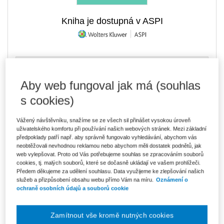
Kniha je dostupná v ASPI
289 Kč
Tištěná kniha
Ušetříte 50 Kč
Skladem
- expedice do 2 pracovních dnů
Aby web fungoval jak má (souhlas
DMOC 339 Kč
s cookies)
246 Kč
E-kniha Smarteca + soubory ke stažení
V prodeji - ihned k dispozici
Vážený návštěvníku, snažíme se ze všech sil přinášet vysokou úroveň
Co je Smarteca?
uživatelského komfortu při používání našich webových stránek. Mezi základní
Kde najdu soubory e-knih?
předpoklady patří např. aby správně fungovalo vyhledávání, abychom vás
neobtěžovali nevhodnou reklamou nebo abychom měli dostatek podnětů, jak
web vylepšovat. Proto od Vás potřebujeme souhlas se zpracováním souborů
cookies, tj. malých souborů, které se dočasně ukládají ve vašem prohlížeči.
412 Kč
Balíček - Tištěná kniha + E-kniha
Předem děkujeme za udělení souhlasu. Data využijeme ke zlepšování našich
Smarteca + soubory ke stažení
Ušetříte 216 Kč
služeb a přizpůsobení obsahu webu přímo Vám na míru.
Oznámení o
DMOC 628 Kč
Skladem
- expedice do 2 pracovních dnů
ochraně osobních údajů a souborů cookie
Co je Smarteca?
Upozorňujeme, že v období od 1.8. do 21.8. z technických
Zamítnout vše kromě nutných cookies
důvodů nemůžeme vystavovat daňové doklady. Budou vám