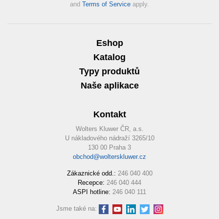
and
Terms of Service
apply.
Eshop
Katalog
Typy produktů
Naše aplikace
Kontakt
Wolters Kluwer ČR, a.s.
U nákladového nádraží 3265/10
130 00 Praha 3
obchod@wolterskluwer.cz
Zákaznické odd.:
246 040 400
Recepce:
246 040 444
ASPI hotline:
246 040 111
Jsme také na: