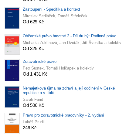
Zastoupení - Specifika a kontext
Miroslav Sedláček, Tomáš Střeleček
Od 629 Kč
Občanské právo hmotné 2 - Díl druhý: Rodinné právo.
Michaela Zuklínová, Jan Dvořák, Jiří Švestka a kolektiv
Od 325 Kč
Zdravotnické právo
Petr Šustek, Tomáš Holčapek a kolektiv
Od 1 431 Kč
Nemajetková újma na zdraví a její odčinění v České
republice a v Itálii
Sarah Farid
Od 506 Kč
Právo pro zdravotnické pracovníky - 2. vydání
Lukáš Prudil
246 Kč