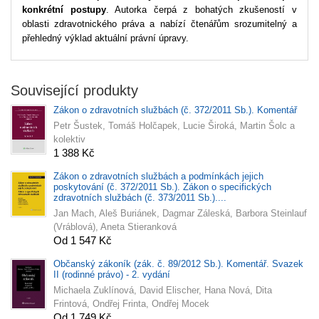
konkrétní postupy
. Autorka čerpá z bohatých zkušeností v
oblasti zdravotnického práva a nabízí čtenářům srozumitelný a
přehledný výklad aktuální právní úpravy.
Související produkty
Zákon o zdravotních službách (č. 372/2011 Sb.). Komentář
Petr Šustek, Tomáš Holčapek, Lucie Široká, Martin Šolc a
kolektiv
1 388 Kč
Zákon o zdravotních službách a podmínkách jejich
poskytování (č. 372/2011 Sb.). Zákon o specifických
zdravotních službách (č. 373/2011 Sb.)....
Jan Mach, Aleš Buriánek, Dagmar Záleská, Barbora Steinlauf
(Vráblová), Aneta Stieranková
Od 1 547 Kč
Občanský zákoník (zák. č. 89/2012 Sb.). Komentář. Svazek
II (rodinné právo) - 2. vydání
Michaela Zuklínová, David Elischer, Hana Nová, Dita
Frintová, Ondřej Frinta, Ondřej Mocek
Od 1 749 Kč