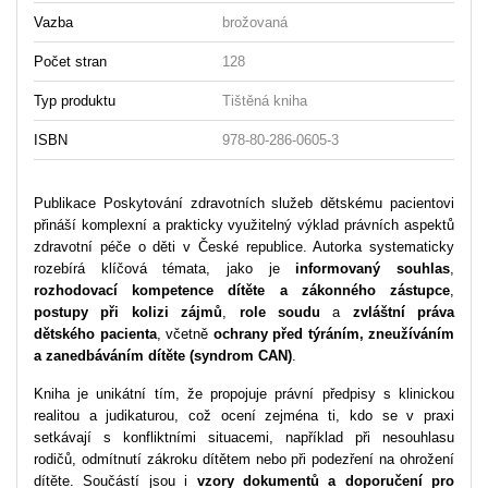
Vazba
brožovaná
Počet stran
128
Typ produktu
Tištěná kniha
ISBN
978-80-286-0605-3
Publikace Poskytování zdravotních služeb dětskému pacientovi
přináší komplexní a prakticky využitelný výklad právních aspektů
zdravotní péče o děti v České republice. Autorka systematicky
rozebírá klíčová témata, jako je
informovaný souhlas
,
rozhodovací kompetence dítěte a zákonného zástupce
,
postupy při
kolizi zájmů
,
role soudu
a
zvláštní práva
dětského pacienta
, včetně
ochrany před týráním, zneužíváním
a zanedbáváním dítěte (syndrom CAN)
.
Kniha je unikátní tím, že propojuje právní předpisy s klinickou
realitou a judikaturou, což ocení zejména ti, kdo se v praxi
setkávají s konfliktními situacemi, například při nesouhlasu
rodičů, odmítnutí zákroku dítětem nebo při podezření na ohrožení
dítěte. Součástí jsou i
vzory dokumentů a doporučení pro