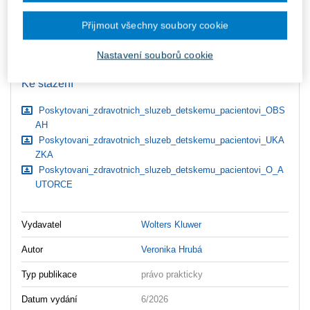
zaslány dodatečně e-mailem.
Přijmout všechny soubory cookie
ks
Vložit do košíku
Nastavení souborů cookie
Ceny jsou včetně DPH
Ke stažení
Poskytovani_zdravotnich_sluzeb_detskemu_pacientovi_OBS
AH
Poskytovani_zdravotnich_sluzeb_detskemu_pacientovi_UKA
ZKA
Poskytovani_zdravotnich_sluzeb_detskemu_pacientovi_O_A
UTORCE
Vydavatel
Wolters Kluwer
Autor
Veronika Hrubá
Typ publikace
právo prakticky
Datum vydání
6/2026