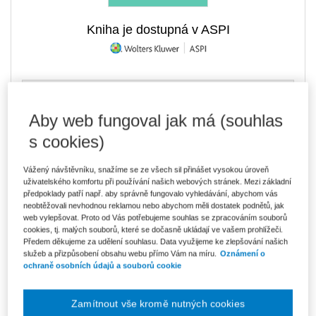
Kniha je dostupná v ASPI
289 Kč
Tištěná kniha
Ušetříte 50 Kč
Skladem
- expedice do 2 pracovních dnů
Aby web fungoval jak má (souhlas
DMOC 339 Kč
s cookies)
246 Kč
E-kniha Smarteca + soubory ke stažení
V prodeji - ihned k dispozici
Vážený návštěvníku, snažíme se ze všech sil přinášet vysokou úroveň
Co je Smarteca?
uživatelského komfortu při používání našich webových stránek. Mezi základní
Kde najdu soubory e-knih?
předpoklady patří např. aby správně fungovalo vyhledávání, abychom vás
neobtěžovali nevhodnou reklamou nebo abychom měli dostatek podnětů, jak
web vylepšovat. Proto od Vás potřebujeme souhlas se zpracováním souborů
cookies, tj. malých souborů, které se dočasně ukládají ve vašem prohlížeči.
412 Kč
Balíček - Tištěná kniha + E-kniha
Předem děkujeme za udělení souhlasu. Data využijeme ke zlepšování našich
Smarteca + soubory ke stažení
Ušetříte 216 Kč
služeb a přizpůsobení obsahu webu přímo Vám na míru.
Oznámení o
DMOC 628 Kč
Skladem
- expedice do 2 pracovních dnů
ochraně osobních údajů a souborů cookie
Co je Smarteca?
Upozorňujeme, že v období od 1.8. do 21.8. z technických
Zamítnout vše kromě nutných cookies
důvodů nemůžeme vystavovat daňové doklady. Budou vám