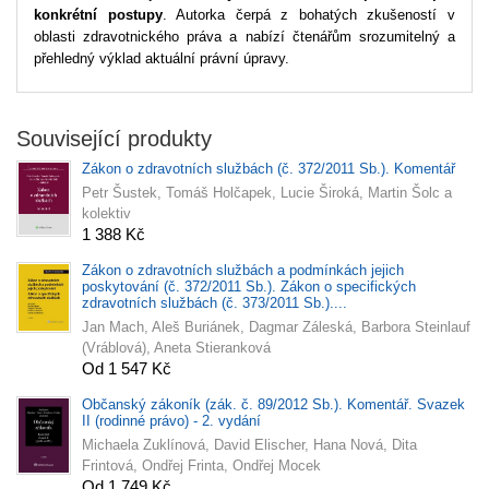
konkrétní postupy
. Autorka čerpá z bohatých zkušeností v
oblasti zdravotnického práva a nabízí čtenářům srozumitelný a
přehledný výklad aktuální právní úpravy.
Související produkty
Zákon o zdravotních službách (č. 372/2011 Sb.). Komentář
Petr Šustek, Tomáš Holčapek, Lucie Široká, Martin Šolc a
kolektiv
1 388 Kč
Zákon o zdravotních službách a podmínkách jejich
poskytování (č. 372/2011 Sb.). Zákon o specifických
zdravotních službách (č. 373/2011 Sb.)....
Jan Mach, Aleš Buriánek, Dagmar Záleská, Barbora Steinlauf
(Vráblová), Aneta Stieranková
Od 1 547 Kč
Občanský zákoník (zák. č. 89/2012 Sb.). Komentář. Svazek
II (rodinné právo) - 2. vydání
Michaela Zuklínová, David Elischer, Hana Nová, Dita
Frintová, Ondřej Frinta, Ondřej Mocek
Od 1 749 Kč