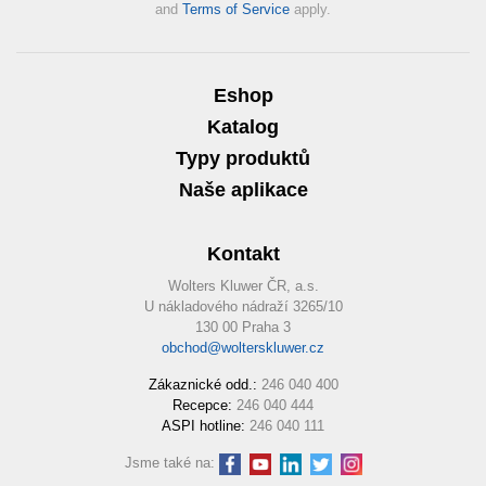
and
Terms of Service
apply.
Eshop
Katalog
Typy produktů
Naše aplikace
Kontakt
Wolters Kluwer ČR, a.s.
U nákladového nádraží 3265/10
130 00 Praha 3
obchod@wolterskluwer.cz
Zákaznické odd.:
246 040 400
Recepce:
246 040 444
ASPI hotline:
246 040 111
Jsme také na: