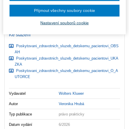
zaslány dodatečně e-mailem.
Přijmout všechny soubory cookie
ks
Vložit do košíku
Nastavení souborů cookie
Ceny jsou včetně DPH
Ke stažení
Poskytovani_zdravotnich_sluzeb_detskemu_pacientovi_OBS
AH
Poskytovani_zdravotnich_sluzeb_detskemu_pacientovi_UKA
ZKA
Poskytovani_zdravotnich_sluzeb_detskemu_pacientovi_O_A
UTORCE
Vydavatel
Wolters Kluwer
Autor
Veronika Hrubá
Typ publikace
právo prakticky
Datum vydání
6/2026