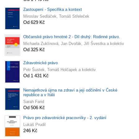
Zastoupení - Specifika a kontext
Miroslav Sedláček, Tomáš Střeleček
Od 629 Kč
Občanské právo hmotné 2 - Díl druhý: Rodinné právo.
Michaela Zuklínová, Jan Dvořák, Jiří Švestka a kolektiv
Od 325 Kč
Zdravotnické právo
Petr Šustek, Tomáš Holčapek a kolektiv
Od 1 431 Kč
Nemajetková újma na zdraví a její odčinění v České
republice a v Itálii
Sarah Farid
Od 506 Kč
Právo pro zdravotnické pracovníky - 2. vydání
Lukáš Prudil
246 Kč