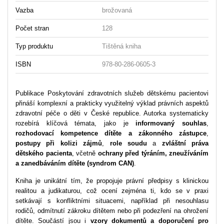
Vazba
brožovaná
Počet stran
128
Typ produktu
Tištěná kniha
ISBN
978-80-286-0605-3
Publikace Poskytování zdravotních služeb dětskému pacientovi
přináší komplexní a prakticky využitelný výklad právních aspektů
zdravotní péče o děti v České republice. Autorka systematicky
rozebírá klíčová témata, jako je
informovaný souhlas
,
rozhodovací kompetence dítěte a zákonného zástupce
,
postupy při
kolizi zájmů
,
role soudu
a
zvláštní práva
dětského pacienta
, včetně
ochrany před týráním, zneužíváním
a zanedbáváním dítěte (syndrom CAN)
.
Kniha je unikátní tím, že propojuje právní předpisy s klinickou
realitou a judikaturou, což ocení zejména ti, kdo se v praxi
setkávají s konfliktními situacemi, například při nesouhlasu
rodičů, odmítnutí zákroku dítětem nebo při podezření na ohrožení
dítěte. Součástí jsou i
vzory dokumentů a doporučení pro