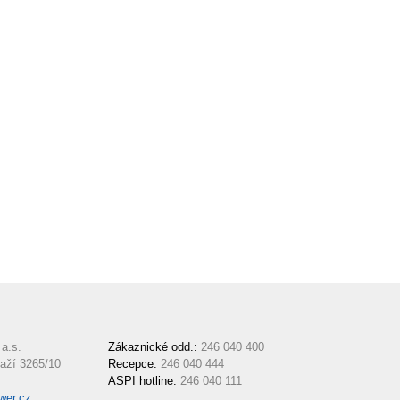
a.s.
Zákaznické odd.:
246 040 400
aží 3265/10
Recepce:
246 040 444
ASPI hotline:
246 040 111
wer.cz