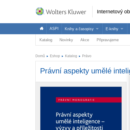
Internetový o
ASPI
Knihy a časopisy
E-knihy
Katalog
Novinky
Akce
Připravujeme
Knihy
Jak na naše
Časopisy
Koupit e-kni
Domů
Eshop
Katalog
Právo
Půjčit si e-k
Právní aspekty umělé intelig