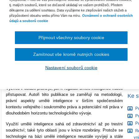
Vazba
brožovaná
tj. malých souborů, které se dočasně ukládají ve vašem prohlížeči. Předem
děkujeme za udělení souhlasu. Data využijeme ke zlepšování našich služeb a
Počet stran
124
přizpůsobení obsahu webu přímo Vám na míru.
Oznámení o ochraně osobních
B
údajů a souborů cookie
S
Typ produktu
Tištěná kniha
Přijmout všechny soubory cookie
ISBN
978-80-7676-878-9
C
Zamítnout vše kromě nutných cookies
Umělá inteligence představuje symbol technologického vývoje.
Umožňuje řešit složité problémy a zvyšuje efektivitu práce v
Nastavení souborů cookie
řadě odvětví. Její využití v praxi však přináší mnohé výzvy z
krátkodobé i dlouhodobé perspektivy.
Výzvou v oblasti práva je, jak k regulaci umělé inteligence vůbec
přistupovat. Autoři této publikace se zaměřují na metodologii,
Ke s
právní aspekty umělé inteligence v širším společenském
kontextu veřejného i soukromého práva a potenciální roli práva v
Pr
dlouhodobém horizontu technologického vývoje.
Pr
Pr
Využití umělé inteligence sahá od zdravotnictví až po trestní
soudnictví; také tyto oblasti jsou v knize rozebrány. Protože se
Re
technologie na bázi umělé inteligence neustále vyvíjejí a stále
vn