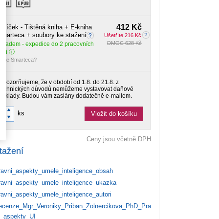
412 Kč
alíček - Tištěná kniha + E-kniha
marteca + soubory ke stažení
Ušetříte 216 Kč
DMOC 628 Kč
Skladem
- expedice do 2 pracovních
dnů
o je Smarteca?
Upozorňujeme, že v období od 1.8. do 21.8. z
technických důvodů nemůžeme vystavovat daňové
doklady. Budou vám zaslány dodatečně e-mailem.
ks
Vložit do košíku
Ceny jsou včetně DPH
tažení
avni_aspekty_umele_inteligence_obsah
avni_aspekty_umele_inteligence_ukazka
avni_aspekty_umele_inteligence_autori
cenze_Mgr_Veroniky_Priban_Zolnercikova_PhD_Pra
i_aspekty_UI