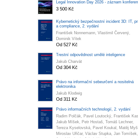
Legal Innovation Day 2026 - záznam konfere
3 500 Kč
Kybernetický bezpečnostní incident 3D: IT, p
a compliance, 2. vydání
František Nonnemann, Vlastimil Červený,
Dominik Vítek
Od 527 Kč
Trestní odpovědnost umělé inteligence
Jakub Charvát
Od 304 Kč
Právo na informační sebeurčení a nositelná
elektronika
Jakub Klodwig
Od 311 Kč
Právo informačních technologií, 2. vydání
Radim Polčák, Pavel Loutocký, František Kas
Jakub Míšek, Petr Hostaš, Tomáš Lechner,
Tereza Kyselovská, Pavel Koukal, Matěj Myš
Miroslav Uřičar, Václav Stupka, Jan Tomíšek,