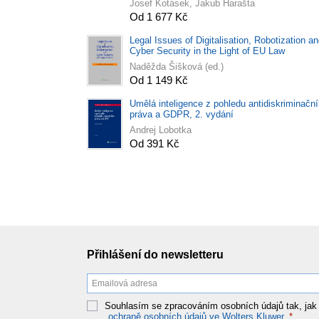
Josef Kotásek, Jakub Harašta
Od 1 677 Kč
Legal Issues of Digitalisation, Robotization a
Cyber Security in the Light of EU Law
Naděžda Šišková (ed.)
Od 1 149 Kč
Umělá inteligence z pohledu antidiskriminačn
práva a GDPR, 2. vydání
Andrej Lobotka
Od 391 Kč
Přihlášení do newsletteru
Souhlasím se zpracováním osobních údajů tak, jak
ochraně osobních údajů ve Wolters Kluwer
.
*