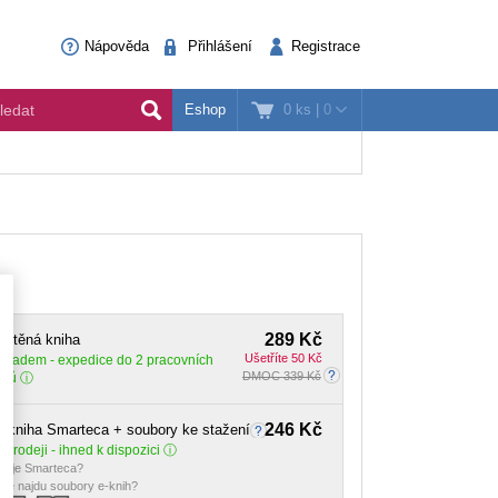
Nápověda
Přihlášení
Registrace
0 ks
|
0
Eshop
289 Kč
ištěná kniha
Ušetříte 50 Kč
Skladem
- expedice do 2 pracovních
DMOC 339 Kč
dnů
246 Kč
-kniha Smarteca + soubory ke stažení
 prodeji - ihned k dispozici
o je Smarteca?
de najdu soubory e-knih?