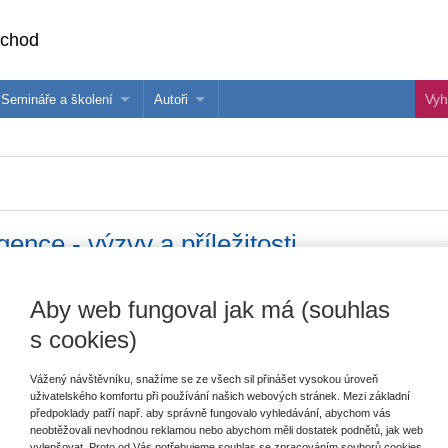
bchod
Semináře a školení
Autoři
 e-knihy?
Semináře a konference
Více o autorech Wolters Kluwer
hu
Školení ASPI, Libra a Praetor
PublishOne
nihu
ence - výzvy a příležitosti
Vydavatel
Wolters Kluwer
Aby web fungoval jak má (souhlas
T
s cookies)
Autor
Jan Hořeňovský
,
Klára Zikmundová
,
Štěpán Knetl
,
Viktor Gazda
Vážený návštěvníku, snažíme se ze všech sil přinášet vysokou úroveň
E
Typ publikace
monografie
uživatelského komfortu při používání našich webových stránek. Mezi základní
V
předpoklady patří např. aby správně fungovalo vyhledávání, abychom vás
C
Datum vydání
6/2024
neobtěžovali nevhodnou reklamou nebo abychom měli dostatek podnětů, jak web
K
vylepšovat. Proto od Vás potřebujeme souhlas se zpracováním souborů cookies,