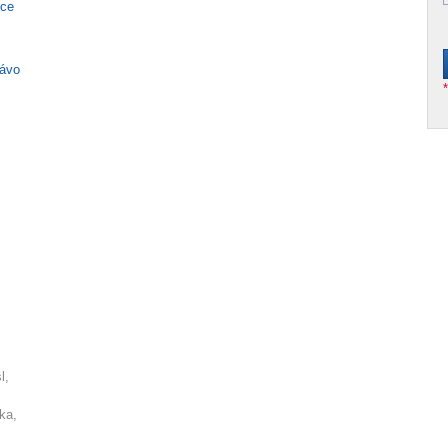
nce
rávo
l,
ka,