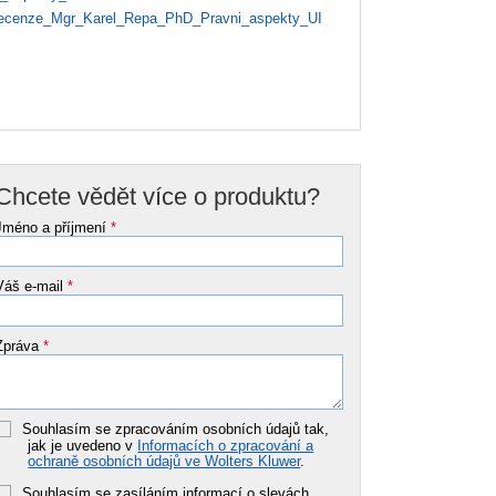
cenze_Mgr_Karel_Repa_PhD_Pravni_aspekty_UI
Chcete vědět více o produktu?
Jméno a příjmení
*
Váš e-mail
*
Zpráva
*
Souhlasím se zpracováním osobních údajů tak,
jak je uvedeno v
Informacích o zpracování a
ochraně osobních údajů ve Wolters Kluwer
.
Souhlasím se zasíláním informací o slevách,