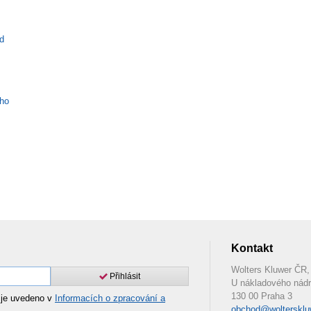
nd
ího
Kontakt
Wolters Kluwer ČR, 
Přihlásit
U nákladového nádr
130 00 Praha 3
 je uvedeno v
Informacích o zpracování a
obchod@woltersklu