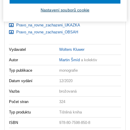
Ceny jsou včetně DPH
Nastavení souborů cookie
Ke stažení
Pravo_na_rovne_zachazeni_UKAZKA
Pravo_na_rovne_zachazeni_OBSAH
Vydavatel
Wolters Kluwer
Autor
Martin Šmíd
a kolektiv
Typ publikace
monografie
Datum vydání
12/2020
Vazba
brožovaná
Počet stran
324
Typ produktu
Tištěná kniha
ISBN
978-80-7598-850-8