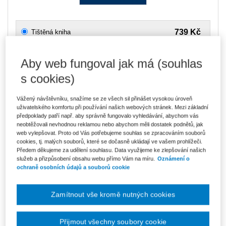
739 Kč
Tištěná kniha
Ušetříte 130 Kč
Skladem
- expedice do 2 pracovních dnů
DMOC 869 Kč
Aby web fungoval jak má (souhlas
629 Kč
E-kniha Smarteca + soubory ke stažení
s cookies)
V prodeji - ihned k dispozici
Co je Smarteca?
Kde najdu soubory e-knih?
Vážený návštěvníku, snažíme se ze všech sil přinášet vysokou úroveň
uživatelského komfortu při používání našich webových stránek. Mezi základní
předpoklady patří např. aby správně fungovalo vyhledávání, abychom vás
neobtěžovali nevhodnou reklamou nebo abychom měli dostatek podnětů, jak
1 054 Kč
Balíček - Tištěná kniha + E-kniha
web vylepšovat. Proto od Vás potřebujeme souhlas se zpracováním souborů
Smarteca + soubory ke stažení
Ušetříte 554 Kč
cookies, tj. malých souborů, které se dočasně ukládají ve vašem prohlížeči.
DMOC 1 608 Kč
Skladem
- expedice do 2 pracovních dnů
Předem děkujeme za udělení souhlasu. Data využijeme ke zlepšování našich
Co je Smarteca?
služeb a přizpůsobení obsahu webu přímo Vám na míru.
Oznámení o
ochraně osobních údajů a souborů cookie
Upozorňujeme, že v období od 1.8. do 21.8. z technických
důvodů nemůžeme vystavovat daňové doklady. Budou vám
zaslány dodatečně e-mailem.
Zamítnout vše kromě nutných cookies
ks
Vložit do košíku
Přijmout všechny soubory cookie