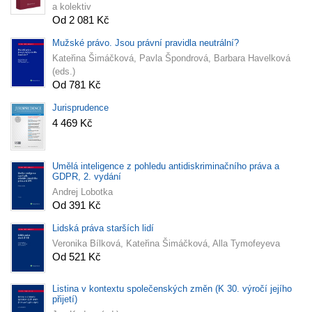
a kolektiv
Od 2 081 Kč
Mužské právo. Jsou právní pravidla neutrální?
Kateřina Šimáčková, Pavla Špondrová, Barbara Havelková
(eds.)
Od 781 Kč
Jurisprudence
4 469 Kč
Umělá inteligence z pohledu antidiskriminačního práva a
GDPR, 2. vydání
Andrej Lobotka
Od 391 Kč
Lidská práva starších lidí
Veronika Bílková, Kateřina Šimáčková, Alla Tymofeyeva
Od 521 Kč
Listina v kontextu společenských změn (K 30. výročí jejího
přijetí)