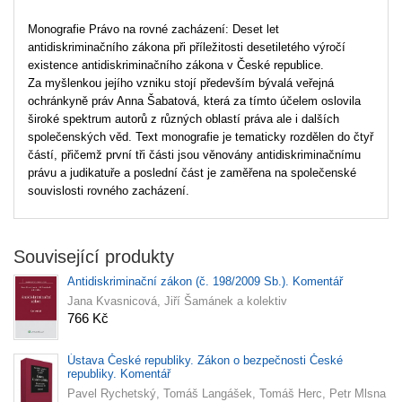
Monografie Právo na rovné zacházení: Deset let
antidiskriminačního zákona při příležitosti desetiletého výročí
existence antidiskriminačního zákona v České republice.
Za myšlenkou jejího vzniku stojí především bývalá veřejná
ochránkyně práv Anna Šabatová, která za tímto účelem oslovila
široké spektrum autorů z různých oblastí práva ale i dalších
společenských věd. Text monografie je tematicky rozdělen do čtyř
částí, přičemž první tři části jsou věnovány antidiskriminačnímu
právu a judikatuře a poslední část je zaměřena na společenské
souvislosti rovného zacházení.
Související produkty
Antidiskriminační zákon (č. 198/2009 Sb.). Komentář
Jana Kvasnicová, Jiří Šamánek a kolektiv
766 Kč
Ústava České republiky. Zákon o bezpečnosti České
republiky. Komentář
Pavel Rychetský, Tomáš Langášek, Tomáš Herc, Petr Mlsna