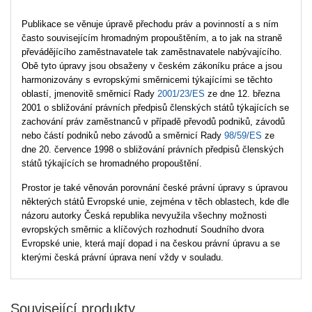
Publikace se věnuje úpravě přechodu práv a povinností a s ním
často souvisejícím hromadným propouštěním, a to jak na straně
převádějícího zaměstnavatele tak zaměstnavatele nabývajícího.
Obě tyto úpravy jsou obsaženy v českém zákoníku práce a jsou
harmonizovány s evropskými směrnicemi týkajícími se těchto
oblastí, jmenovitě směrnicí Rady
2001/23/ES
ze dne 12. března
2001 o sbližování právních předpisů členských států týkajících se
zachování práv zaměstnanců v případě převodů podniků, závodů
nebo částí podniků nebo závodů a směrnicí Rady
98/59/ES
ze
dne 20. července 1998 o sbližování právních předpisů členských
států týkajících se hromadného propouštění.
Prostor je také věnován porovnání české právní úpravy s úpravou
některých států Evropské unie, zejména v těch oblastech, kde dle
názoru autorky Česká republika nevyužila všechny možnosti
evropských směrnic a klíčových rozhodnutí Soudního dvora
Evropské unie, která mají dopad i na českou právní úpravu a se
kterými česká právní úprava není vždy v souladu.
Související produkty