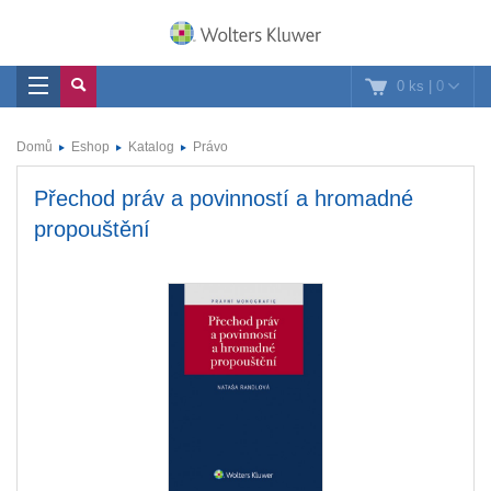
0 ks
|
0
Domů
Eshop
Katalog
Právo
Přechod práv a povinností a hromadné
propouštění