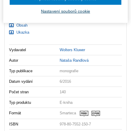
Ceny jsou včetně DPH
Nastavení souborů cookie
Ke stažení
Obsah
Ukazka
Vydavatel
Wolters Kluwer
Autor
Nataša Randlová
Typ publikace
monografie
Datum vydání
6/2016
Počet stran
140
Typ produktu
E-kniha
Formát
Smarteca
ISBN
978-80-7552-150-7