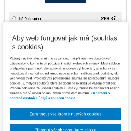
289 Kč
Tištěná kniha
Ušetříte 50 Kč
Skladem
- expedice do 2 pracovních dnů
DMOC 339 Kč
Aby web fungoval jak má (souhlas
246 Kč
E-kniha Smarteca + soubory ke stažení
s cookies)
V prodeji - ihned k dispozici
Co je Smarteca?
Kde najdu soubory e-knih?
Vážený návštěvníku, snažíme se ze všech sil přinášet vysokou úroveň
uživatelského komfortu při používání našich webových stránek. Mezi základní
předpoklady patří např. aby správně fungovalo vyhledávání, abychom vás
neobtěžovali nevhodnou reklamou nebo abychom měli dostatek podnětů, jak
412 Kč
Balíček - Tištěná kniha + E-kniha
web vylepšovat. Proto od Vás potřebujeme souhlas se zpracováním souborů
Smarteca + soubory ke stažení
Ušetříte 216 Kč
cookies, tj. malých souborů, které se dočasně ukládají ve vašem prohlížeči.
DMOC 628 Kč
Skladem
- expedice do 2 pracovních dnů
Předem děkujeme za udělení souhlasu. Data využijeme ke zlepšování našich
Co je Smarteca?
služeb a přizpůsobení obsahu webu přímo Vám na míru.
Oznámení o
ochraně osobních údajů a souborů cookie
Upozorňujeme, že v období od 1.8. do 21.8. z technických
důvodů nemůžeme vystavovat daňové doklady. Budou vám
zaslány dodatečně e-mailem.
Zamítnout vše kromě nutných cookies
ks
Vložit do košíku
Přijmout všechny soubory cookie