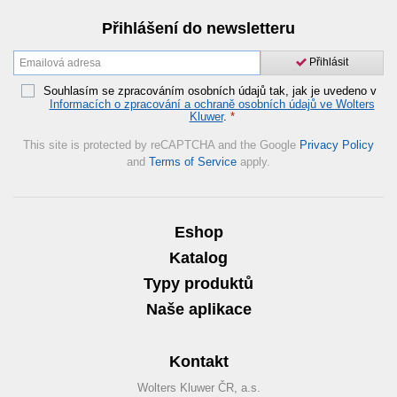
Přihlášení do newsletteru
Přihlásit
Souhlasím se zpracováním osobních údajů tak, jak je uvedeno v
Informacích o zpracování a ochraně osobních údajů ve Wolters
Kluwer
.
*
This site is protected by reCAPTCHA and the Google
Privacy Policy
and
Terms of Service
apply.
Eshop
Katalog
Typy produktů
Naše aplikace
Kontakt
Wolters Kluwer ČR, a.s.