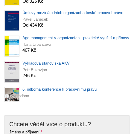
Od 925 Kč
Úmluvy mezinárodních organizací a české pracovní právo
Pavel Janeček
Od 434 Kč
Age management v organizacích - praktické využití a přínosy
Hana Urbancová
467 Kč
Výkladová stanoviska AKV
Petr Bukovjan
246 Kč
6. odborná konference k pracovnímu právu
Vyprodáno
Chcete vědět více o produktu?
Jméno a příjmení
*