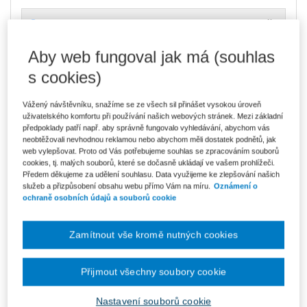
362 Kč
E-kniha Smarteca + soubory ke stažení
V prodeji - ihned k dispozici
Co je Smarteca?
Aby web fungoval jak má (souhlas
Kde najdu soubory e-knih?
s cookies)
Upozorňujeme, že v období od 1.8. do 21.8. z technických
Vážený návštěvníku, snažíme se ze všech sil přinášet vysokou úroveň
důvodů nemůžeme vystavovat daňové doklady. Budou vám
uživatelského komfortu při používání našich webových stránek. Mezi základní
zaslány dodatečně e-mailem.
předpoklady patří např. aby správně fungovalo vyhledávání, abychom vás
neobtěžovali nevhodnou reklamou nebo abychom měli dostatek podnětů, jak
ks
Vložit do košíku
web vylepšovat. Proto od Vás potřebujeme souhlas se zpracováním souborů
cookies, tj. malých souborů, které se dočasně ukládají ve vašem prohlížeči.
Předem děkujeme za udělení souhlasu. Data využijeme ke zlepšování našich
Ceny jsou včetně DPH
služeb a přizpůsobení obsahu webu přímo Vám na míru.
Oznámení o
Ke stažení
ochraně osobních údajů a souborů cookie
Pruvodce NZ_o_ucet_O_AUTORKACH
Zamítnout vše kromě nutných cookies
Pruvodce NZ_o_ucet_UKAZKA
Pruvodce NZ_o_ucet_OBSAH
Přijmout všechny soubory cookie
Vydavatel
Wolters Kluwer
Nastavení souborů cookie