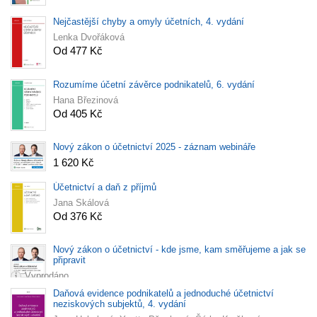
Nejčastější chyby a omyly účetních, 4. vydání
Lenka Dvořáková
Od 477 Kč
Rozumíme účetní závěrce podnikatelů, 6. vydání
Hana Březinová
Od 405 Kč
Nový zákon o účetnictví 2025 - záznam webináře
1 620 Kč
Účetnictví a daň z příjmů
Jana Skálová
Od 376 Kč
Nový zákon o účetnictví - kde jsme, kam směřujeme a jak se
připravit
Vyprodáno
Daňová evidence podnikatelů a jednoduché účetnictví
neziskových subjektů, 4. vydání