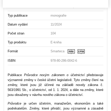
Autor
Jana Gláserová
,
Milena Otavová
Typ publikace
monografie
Datum vydání
11/2024
Počet stran
104
Typ produktu
E-kniha
Formát
Smarteca
ISBN
978-80-286-0042-6
Publikace
Průvodce novým zákonem o účetnictví
představuje
významné změny v české účetní legislativě. Tyto změny člení na
změny, které jsou již účinné na základě novely zákona č.
563/1991 Sb., o účetnictví, od 1. 1. 2024, a dále na změny, které
jsou obsaženy v návrhu nového zákona o účetnictví.
Průvodce
je určen účetním, manažerům, ekonomům a také
podnikatelům. Změny, které přináší, jsou významné a zásadně