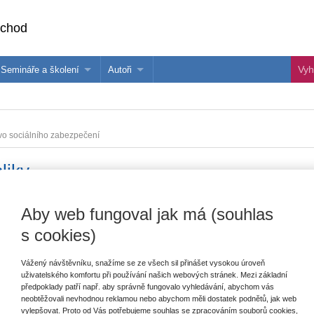
bchod
Semináře a školení
Autoři
 e-knihy?
Semináře a konference
Více o autorech Wolters Kluwer
hu
Školení ASPI, Libra a Praetor
PublishOne
vo sociálního zabezpečení
nihu
liky
Aby web fungoval jak má (souhlas
Vydavatel
Wolters Kluwer
T
s cookies)
Autor
Igor Tomeš
a kolektiv
Typ publikace
učebnice
Vážený návštěvníku, snažíme se ze všech sil přinášet vysokou úroveň
uživatelského komfortu při používání našich webových stránek. Mezi základní
V
Datum vydání
2/2016
předpoklady patří např. aby správně fungovalo vyhledávání, abychom vás
C
neobtěžovali nevhodnou reklamou nebo abychom měli dostatek podnětů, jak web
vylepšovat. Proto od Vás potřebujeme souhlas se zpracováním souborů cookies,
Vazba
brožovaná