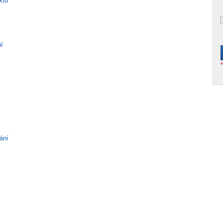
xtu
ní
ání