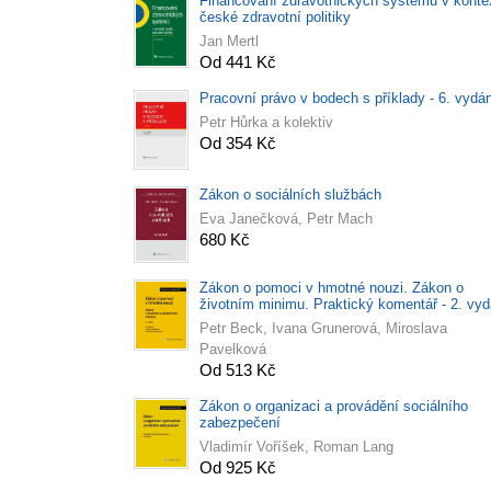
Financování zdravotnických systémů v konte
české zdravotní politiky
Jan Mertl
Od 441 Kč
Pracovní právo v bodech s příklady - 6. vydá
Petr Hůrka a kolektiv
Od 354 Kč
Zákon o sociálních službách
Eva Janečková, Petr Mach
680 Kč
Zákon o pomoci v hmotné nouzi. Zákon o
životním minimu. Praktický komentář - 2. vyd
Petr Beck, Ivana Grunerová, Miroslava
Pavelková
Od 513 Kč
Zákon o organizaci a provádění sociálního
zabezpečení
Vladimír Voříšek, Roman Lang
Od 925 Kč