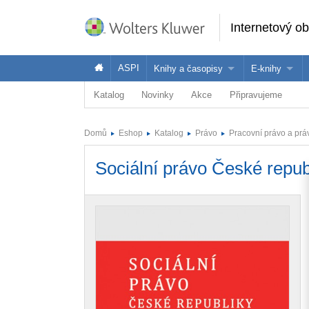
Internetový o
ASPI
Knihy a časopisy
E-knihy
Katalog
Novinky
Akce
Připravujeme
Knihy
Jak na naše
Časopisy
Koupit e-kni
Domů
Eshop
Katalog
Právo
Pracovní právo a prá
Půjčit si e-k
Sociální právo České repub