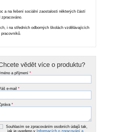
 a na řešení sociální zaostalosti některých částí
d zpracováno.
ch, i na středních odborných školách vzdělávajících
h pracovníků.
Chcete vědět více o produktu?
Jméno a příjmení
*
Váš e-mail
*
Zpráva
*
Souhlasím se zpracováním osobních údajů tak,
jak je uvedeno v
Informacích o zpracování a