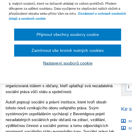
tj. malých souborů, které se dočasně ukládají ve vašem prohlížeči. Předem
B
děkujeme za udělení souhlasu. Data využijeme ke zlepšování našich služeb a
Počet stran
340
přizpůsobení obsahu webu přímo Vám na míru.
Oznámení o ochraně osobních
údajů a souborů cookie
Typ produktu
Tištěná kniha
C
ISBN
978-80-7478-941-0
Přijmout všechny soubory cookie
P
V
C
Zamítnout vše kromě nutných cookies
Podnětem k vytvoření publikace se stala diskuse odborníků z
C
pěti vysokoškolských pracovišť − v Praze, Brně, Českých
Budějovicích a Hradci Králové − na téma sbližování pracovního
Nastavení souborů cookie
práva a práva sociálního zabezpečení, se souvislostmi na
zdravotní a školské právo. Tím vzniká nový obor veřejného
práva, jehož obsahem je povinná sociální solidarita
organizovaná státem s občany, kteří uplatňují svá nezadatelná
sociální práva vůči státu a společnosti.
Autoři popisují sociální a právní instituce, které tvoří obsah
tohoto nově vznikajícího oboru veřejného práva. Svým
Ke s
systémovým uspořádáním vycházejí z Beveridgova pojetí
nezadatelných sociálních práv občanů na zdraví, vzdělání,
so
výdělečnou činnost a sociální pomoc a tomu odpovídajících
so
povinností sociálního státu evropského typu. Sociální právo tak