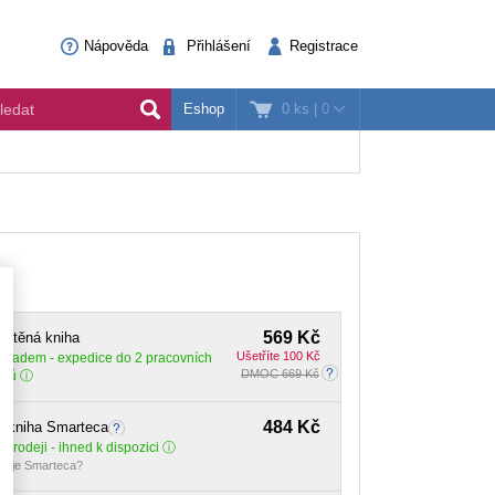
Nápověda
Přihlášení
Registrace
0 ks
|
0
Eshop
569 Kč
ištěná kniha
Ušetříte 100 Kč
Skladem
- expedice do 2 pracovních
DMOC 669 Kč
dnů
484 Kč
E-kniha Smarteca
 prodeji - ihned k dispozici
o je Smarteca?