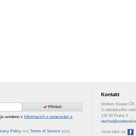
Kontakt
Wolters Kluwer ČR, 
Přihlásit
U nákladového nádr
130 00 Praha 3
 je uvedeno v
Informacích o zpracování a
obchod@woltersklu
ivacy Policy
and
Terms of Service
apply.
Jsme také na: