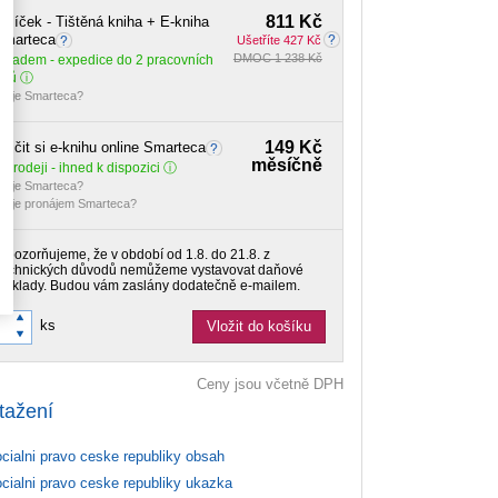
811 Kč
alíček - Tištěná kniha + E-kniha
Smarteca
Ušetříte 427 Kč
DMOC 1 238 Kč
Skladem
- expedice do 2 pracovních
dnů
o je Smarteca?
149 Kč
ůjčit si e-knihu online Smarteca
měsíčně
 prodeji - ihned k dispozici
o je Smarteca?
o je pronájem Smarteca?
Upozorňujeme, že v období od 1.8. do 21.8. z
technických důvodů nemůžeme vystavovat daňové
doklady. Budou vám zaslány dodatečně e-mailem.
ks
Vložit do košíku
Ceny jsou včetně DPH
tažení
cialni pravo ceske republiky obsah
cialni pravo ceske republiky ukazka