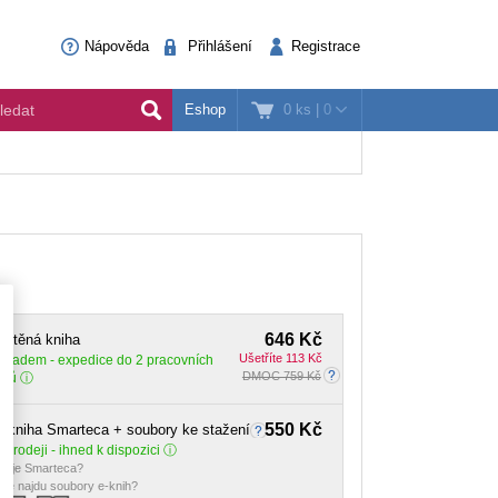
Nápověda
Přihlášení
Registrace
0 ks
|
0
Eshop
646 Kč
ištěná kniha
Ušetříte 113 Kč
Skladem
- expedice do 2 pracovních
DMOC 759 Kč
dnů
550 Kč
-kniha Smarteca + soubory ke stažení
 prodeji - ihned k dispozici
o je Smarteca?
de najdu soubory e-knih?