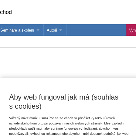
bchod
Semináře a školení
Autoři
 e-knihy?
Semináře a konference
Více o autorech Wolters Kluwer
hu
Školení ASPI, Libra a Praetor
PublishOne
nihu
Vydavatel
Wolters Kluwer
T
Aby web fungoval jak má (souhlas
Autor
Kristina Koldinská
,
Igor Tomeš
,
Filip
s cookies)
Křepelka
E
Vážený návštěvníku, snažíme se ze všech sil přinášet vysokou úroveň
Typ publikace
monografie
V
uživatelského komfortu při používání našich webových stránek. Mezi základní
C
předpoklady patří např. aby správně fungovalo vyhledávání, abychom vás
Datum vydání
12/2017
K
neobtěžovali nevhodnou reklamou nebo abychom měli dostatek podnětů, jak web