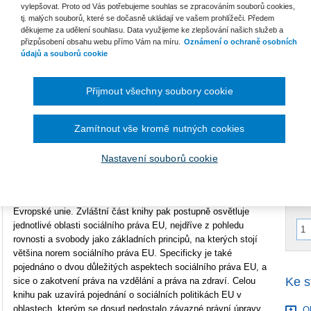
vylepšovat. Proto od Vás potřebujeme souhlas se zpracováním souborů cookies,
Vazba
brožovaná
tj. malých souborů, které se dočasně ukládají ve vašem prohlížeči. Předem
děkujeme za udělení souhlasu. Data využijeme ke zlepšování našich služeb a
Počet stran
340
B
přizpůsobení obsahu webu přímo Vám na míru.
Oznámení o ochraně osobních
S
údajů a souborů cookie
Typ produktu
Tištěná kniha
ISBN
978-80-7552-701-1
C
Přijmout všechny soubory cookie
P
Zamítnout vše kromě nutných cookies
V
Autoři monografie se snaží postihnout velice široký fenomén
C
sociálního práva Evropské unie, tedy oblasti představující jednu
C
Nastavení souborů cookie
ze stěžejních dimenzí Evropské unie a jejího práva.
Kniha provede čtenáře filozofickými, historickými a
mezinárodními souvislostmi současného sociálního práva
Evropské unie. Zvláštní část knihy pak postupně osvětluje
jednotlivé oblasti sociálního práva EU, nejdříve z pohledu
rovnosti a svobody jako základních principů, na kterých stojí
většina norem sociálního práva EU. Specificky je také
pojednáno o dvou důležitých aspektech sociálního práva EU, a
Ke s
sice o zakotvení práva na vzdělání a práva na zdraví. Celou
knihu pak uzavírá pojednání o sociálních politikách EU v
oblastech, kterým se dosud nedostalo závazné právní úpravy,
O