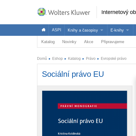
Internetový o
ASPI
Knihy a časopisy
E-knihy
Katalog
Novinky
Akce
Připravujeme
Knihy
Jak na naše
Časopisy
Koupit e-kni
Domů
Eshop
Katalog
Právo
Evropské právo
Půjčit si e-k
Sociální právo EU