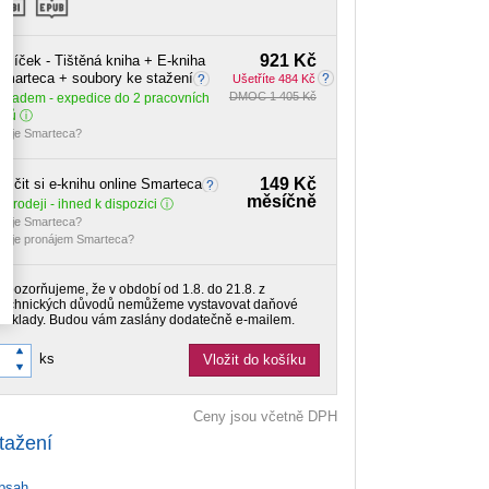
921 Kč
alíček - Tištěná kniha + E-kniha
marteca + soubory ke stažení
Ušetříte 484 Kč
DMOC 1 405 Kč
Skladem
- expedice do 2 pracovních
dnů
o je Smarteca?
149 Kč
ůjčit si e-knihu online Smarteca
měsíčně
 prodeji - ihned k dispozici
o je Smarteca?
o je pronájem Smarteca?
Upozorňujeme, že v období od 1.8. do 21.8. z
technických důvodů nemůžeme vystavovat daňové
doklady. Budou vám zaslány dodatečně e-mailem.
ks
Vložit do košíku
Ceny jsou včetně DPH
tažení
bsah