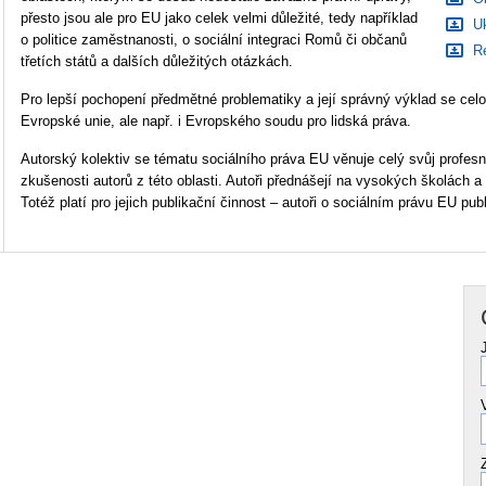
přesto jsou ale pro EU jako celek velmi důležité, tedy například
Uk
o politice zaměstnanosti, o sociální integraci Romů či občanů
Re
třetích států a dalších důležitých otázkách.
Pro lepší pochopení předmětné problematiky a její správný výklad se cel
Evropské unie, ale např. i Evropského soudu pro lidská práva.
Autorský kolektiv se tématu sociálního práva EU věnuje celý svůj profesn
zkušenosti autorů z této oblasti. Autoři přednášejí na vysokých školách a
Totéž platí pro jejich publikační činnost – autoři o sociálním právu EU publ