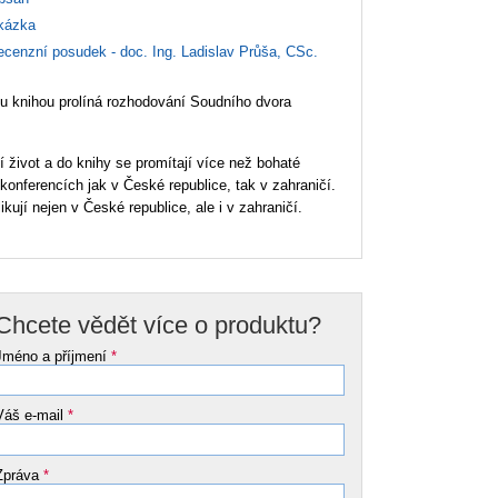
ázka
cenzní posudek - doc. Ing. Ladislav Průša, CSc.
ou knihou prolíná rozhodování Soudního dvora
í život a do knihy se promítají více než bohaté
 konferencích jak v České republice, tak v zahraničí.
ikují nejen v České republice, ale i v zahraničí.
Chcete vědět více o produktu?
Jméno a příjmení
*
Váš e-mail
*
Zpráva
*