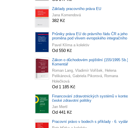
Základy pracovního práva EU
Jana Komendová
382 Kč
Průniky práva EU do právního řádu ČR a jeho
proměna pod vlivem evropského integračního
procesu
Pavel Klíma a kolektiv
Od 550 Kč
Zákon o důchodovém pojištění (155/1995 Sb.)
Komentář
Roman Lang, Vladimír Voříšek, Helena
Pelikánová, Gabriela Pikorová, Romana
Holečková
Od 1 185 Kč
Financování zdravotnických systémů v konte
české zdravotní politiky
Jan Mertl
Od 441 Kč
Pracovní právo v bodech s příklady - 6. vydá
Petr Hůrka a kolektiv