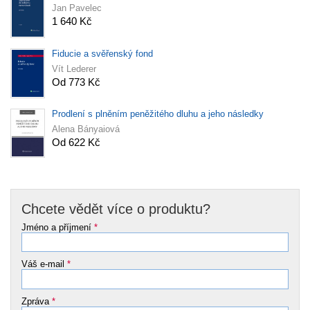
Jan Pavelec
1 640 Kč
Fiducie a svěřenský fond
Vít Lederer
Od 773 Kč
Prodlení s plněním peněžitého dluhu a jeho následky
Alena Bányaiová
Od 622 Kč
Chcete vědět více o produktu?
Jméno a příjmení
*
Váš e-mail
*
Zpráva
*