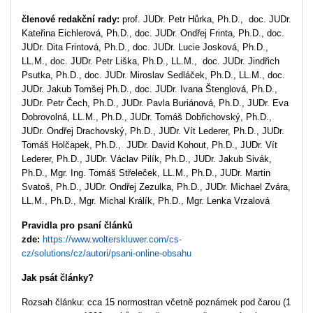
členové redakční rady:
prof. JUDr. Petr Hůrka, Ph.D., doc. JUDr.
Kateřina Eichlerová, Ph.D., doc. JUDr. Ondřej Frinta, Ph.D., doc.
JUDr. Dita Frintová, Ph.D., doc. JUDr. Lucie Josková, Ph.D.,
LL.M., doc. JUDr. Petr Liška, Ph.D., LL.M., doc. JUDr. Jindřich
Psutka, Ph.D., doc. JUDr. Miroslav Sedláček, Ph.D., LL.M., doc.
JUDr. Jakub Tomšej Ph.D., doc. JUDr. Ivana Štenglová, Ph.D.,
JUDr. Petr Čech, Ph.D., JUDr. Pavla Buriánová, Ph.D., JUDr. Eva
Dobrovolná, LL.M., Ph.D., JUDr. Tomáš Dobřichovský, Ph.D.,
JUDr. Ondřej Drachovský, Ph.D., JUDr. Vít Lederer, Ph.D., JUDr.
Tomáš Holčapek, Ph.D., JUDr. David Kohout, Ph.D., JUDr. Vít
Lederer, Ph.D., JUDr. Václav Pilík, Ph.D., JUDr. Jakub Sivák,
Ph.D., Mgr. Ing. Tomáš Střeleček, LL.M., Ph.D., JUDr. Martin
Svatoš, Ph.D., JUDr. Ondřej Zezulka, Ph.D., JUDr. Michael Zvára,
LL.M., Ph.D., Mgr. Michal Králík, Ph.D., Mgr. Lenka Vrzalová
Pravidla pro psaní článků
zde:
https://www.wolterskluwer.com/cs-
cz/solutions/cz/autori/psani-online-obsahu
Jak psát články?
Rozsah článku: cca 15 normostran včetně poznámek pod čarou (1