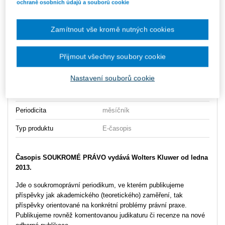
ochraně osobních údajů a souborů cookie
Obsah 12/2025
Obsah 1/2026
Zamítnout vše kromě nutných cookies
Obsah 2/2026
Obsah 3/2026
Přijmout všechny soubory cookie
Vydavatel
Wolters Kluwer
Nastavení souborů cookie
Počet stran
32
Periodicita
měsíčník
Typ produktu
E-časopis
Časopis SOUKROMÉ PRÁVO vydává Wolters Kluwer od ledna
2013.
Jde o soukromoprávní periodikum, ve kterém publikujeme
příspěvky jak akademického (teoretického) zaměření, tak
příspěvky orientované na konkrétní problémy právní praxe.
Publikujeme rovněž komentovanou judikaturu či recenze na nové