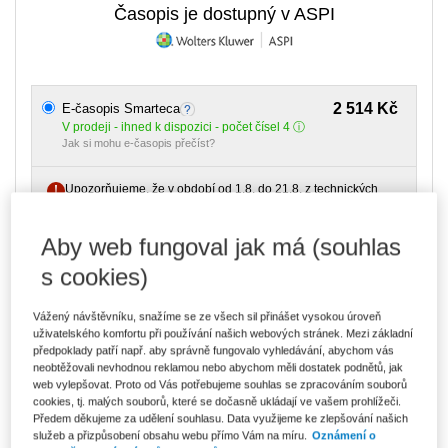
Časopis je dostupný v ASPI
2 514 Kč
E-časopis Smarteca
V prodeji - ihned k dispozici - počet čísel 4
Jak si mohu e-časopis přečíst?
Upozorňujeme, že v období od 1.8. do 21.8. z technických
důvodů nemůžeme vystavovat daňové doklady. Budou vám
zaslány dodatečně e-mailem.
Aby web fungoval jak má (souhlas
ks
Vložit do košíku
s cookies)
Ceny jsou včetně DPH
Vážený návštěvníku, snažíme se ze všech sil přinášet vysokou úroveň
Ke stažení
uživatelského komfortu při používání našich webových stránek. Mezi základní
předpoklady patří např. aby správně fungovalo vyhledávání, abychom vás
Obsah 7-8/2025
neobtěžovali nevhodnou reklamou nebo abychom měli dostatek podnětů, jak
web vylepšovat. Proto od Vás potřebujeme souhlas se zpracováním souborů
Obsah č. 9/2025
cookies, tj. malých souborů, které se dočasně ukládají ve vašem prohlížeči.
Obsah 10/2025
Předem děkujeme za udělení souhlasu. Data využijeme ke zlepšování našich
služeb a přizpůsobení obsahu webu přímo Vám na míru.
Oznámení o
Obsah 11/2025