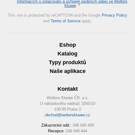
Informacích o zpracování a ochraně osobních údajů ve Wolters
Kluwer
.
*
This site is protected by reCAPTCHA and the Google
Privacy Policy
and
Terms of Service
apply.
Eshop
Katalog
Typy produktů
Naše aplikace
Kontakt
Wolters Kluwer ČR, a.s.
U nákladového nádraží 3265/10
130 00 Praha 3
obchod@wolterskluwer.cz
Zákaznické odd.:
246 040 400
Recepce:
246 040 444