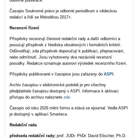
odborné publikace.
Časopis Soukromé právo je odborné periodikum s vědeckou
redakcí a řídí se Metodikou 2017+.
Recenzní řízení
Příspěvky recenzují členové redakční rady a další odborníci a
posuzují příspěvek z hlediska obsahových i formálních kritérií.
Odůvodňují, zda příspěvek doporučují k publikaci, přepracování,
nebo odmítnutí. Jsou vyhotoveny dva nezávislé recenzní
posudky. Redakce oznamuje autorovi výsledek recenzního řízení.
Příspěvky publikované v časopise jsou zařazeny do
ASPI
.
Archiv časopisu v elektronické podobě je pro všechny
předplatitele časopisu dostupný v ASPI. Informace k aktivaci
přístupu do archivu naleznete
zde
.
Časopis od roku 2026 mění formu a stává se ejournal. Vedle ASPI
je dostupný v aplikaci Smarteca.
Redakční rada
p
ředseda redakční rady:
prof. JUDr. PhDr. David Elischer, Ph.D.