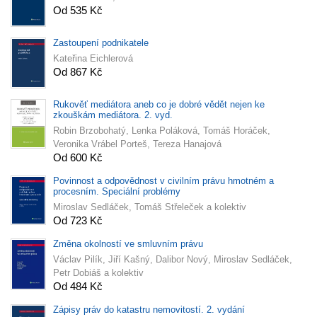
Od 535 Kč
Zastoupení podnikatele
Kateřina Eichlerová
Od 867 Kč
Rukověť mediátora aneb co je dobré vědět nejen ke
zkouškám mediátora. 2. vyd.
Robin Brzobohatý, Lenka Poláková, Tomáš Horáček,
Veronika Vrábel Porteš, Tereza Hanajová
Od 600 Kč
Povinnost a odpovědnost v civilním právu hmotném a
procesním. Speciální problémy
Miroslav Sedláček, Tomáš Střeleček a kolektiv
Od 723 Kč
Změna okolností ve smluvním právu
Václav Pilík, Jiří Kašný, Dalibor Nový, Miroslav Sedláček,
Petr Dobiáš a kolektiv
Od 484 Kč
Zápisy práv do katastru nemovitostí. 2. vydání