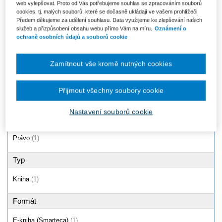
web vylepšovat. Proto od Vás potřebujeme souhlas se zpracováním souborů
Stykový zákon (č. 300/2017
cookies, tj. malých souborů, které se dočasně ukládají ve vašem prohlížeči.
Sb.). Komentář
Předem děkujeme za udělení souhlasu. Data využijeme ke zlepšování našich
296 Kč
služeb a přizpůsobení obsahu webu přímo Vám na míru.
Oznámení o
ochraně osobních údajů a souborů cookie
Zamítnout vše kromě nutných cookies
Produkty
1 - 1 / 1
Přijmout všechny soubory cookie
Nastavení souborů cookie
Oblast
Právo
(1)
Typ
Kniha
(1)
Formát
E-kniha (Smarteca)
(1)