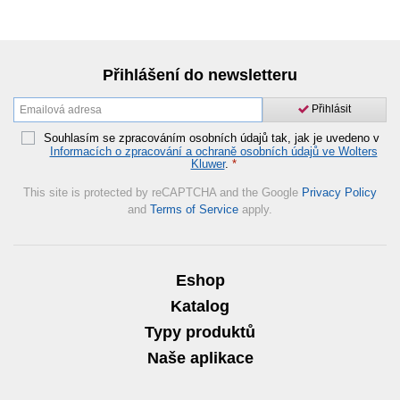
Přihlášení do newsletteru
Přihlásit
Souhlasím se zpracováním osobních údajů tak, jak je uvedeno v
Informacích o zpracování a ochraně osobních údajů ve Wolters
Kluwer
.
*
This site is protected by reCAPTCHA and the Google
Privacy Policy
and
Terms of Service
apply.
Eshop
Katalog
Typy produktů
Naše aplikace