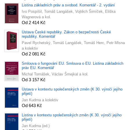
Listina základních práv a svobod. Komentář - 2. vydání
Ivo Pospíšil, Tomáš Langášek, Vojtěch Šimíček, Eliška
Wagnerová a kol.
Od 2 414 Kč
Ústava České republiky. Zákon o bezpečnosti České
republiky. Komentář
Pavel Rychetský, Tomáš Langášek, Tomáš Herc, Petr Mlsna
a kolektiv
Od 2 081 Kč
Smlouva o fungování EU. Smlouva o EU. Listina základních
práv EU. Komentář
Michal Tomášek, Václav Šmejkal a kol.
Od 3 157 Kč
Ústava v kontextu společenských změn (K 30. výročí jejího
přijetí)
Jan Kudrna a kolektiv
Od 643 Kč
Listina v kontextu společenských změn (K 30. výročí jejího
přijetí)
Jan Kudrna (ed.)