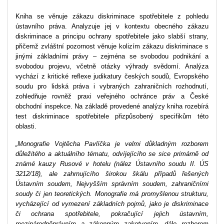
Kniha se věnuje zákazu diskriminace spotřebitele z pohledu
ústavního práva. Analyzuje jej v kontextu obecného zákazu
diskriminace a principu ochrany spotřebitele jako slabší strany,
přičemž zvláštní pozornost věnuje kolizím zákazu diskriminace s
jinými základními právy – zejména se svobodou podnikání a
svobodou projevu, včetně otázky výhrady svědomí. Analýza
vychází z kritické reflexe judikatury českých soudů, Evropského
soudu pro lidská práva i vybraných zahraničních rozhodnutí,
zohledňuje rovněž praxi veřejného ochránce práv a České
obchodní inspekce. Na základě provedené analýzy kniha rozebírá
test diskriminace spotřebitele přizpůsobený specifikům této
oblasti.
„Monografie Vojtěcha Pavlíčka je velmi důkladným rozborem
důležitého a aktuálního tématu, odvíjejícího se sice primárně od
známé kauzy Rusové v hotelu (nález Ústavního soudu II. ÚS
3212/18), ale zahrnujícího širokou škálu případů řešených
Ústavním soudem, Nejvyšším správním soudem, zahraničními
soudy či jen teoretických. Monografie má promyšlenou strukturu,
vycházející od vymezení základních pojmů, jako je diskriminace
či ochrana spotřebitele, pokračující jejich ústavním,
mezinárodněprávním a zákonným zakotvením, dále rozborem