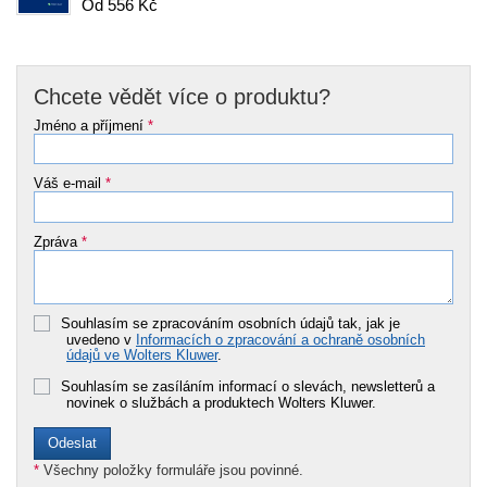
Od 556 Kč
Chcete vědět více o produktu?
Jméno a příjmení
*
Váš e-mail
*
Zpráva
*
Souhlasím se zpracováním osobních údajů tak, jak je
uvedeno v
Informacích o zpracování a ochraně osobních
údajů ve Wolters Kluwer
.
Souhlasím se zasíláním informací o slevách, newsletterů a
novinek o službách a produktech Wolters Kluwer.
*
Všechny položky formuláře jsou povinné.