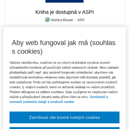
Kniha je dostupná v ASPI
272 Kč
Tištěná kniha
Aby web fungoval jak má (souhlas
Ušetříte 47 Kč
Poslední kusy - neváhejte s objednávkou!
DMOC 319 Kč
s cookies)
231 Kč
E-kniha Smarteca + soubory ke stažení
Vážený návštěvníku, snažíme se ze všech sil přinášet vysokou úroveň
Připravujeme
uživatelského komfortu při používání našich webových stránek. Mezi základní
Co je Smarteca?
předpoklady patří např. aby správně fungovalo vyhledávání, abychom vás
Kde najdu soubory e-knih?
neobtěžovali nevhodnou reklamou nebo abychom měli dostatek podnětů, jak
web vylepšovat. Proto od Vás potřebujeme souhlas se zpracováním souborů
cookies, tj. malých souborů, které se dočasně ukládají ve vašem prohlížeči.
Předem děkujeme za udělení souhlasu. Data využijeme ke zlepšování našich
Upozorňujeme, že v období od 1.8. do 21.8. z technických
služeb a přizpůsobení obsahu webu přímo Vám na míru.
Oznámení o
důvodů nemůžeme vystavovat daňové doklady. Budou vám
ochraně osobních údajů a souborů cookie
zaslány dodatečně e-mailem.
ks
Vložit do košíku
Zamítnout vše kromě nutných cookies