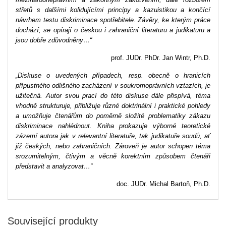
střetů s dalšími kolidujícími principy a kazuistikou a končící
návrhem testu diskriminace spotřebitele. Závěry, ke kterým práce
dochází, se opírají o českou i zahraniční literaturu a judikaturu a
jsou dobře zdůvodněny…“
prof. JUDr. PhDr. Jan Wintr, Ph.D.
„Diskuse o uvedených případech, resp. obecně o hranicích
přípustného odlišného zacházení v soukromoprávních vztazích, je
užitečná. Autor svou prací do této diskuse dále přispívá, téma
vhodně strukturuje, přibližuje různé doktrinální i praktické pohledy
a umožňuje čtenářům do poměrně složité problematiky zákazu
diskriminace nahlédnout. Kniha prokazuje výborné teoretické
zázemí autora jak v relevantní literatuře, tak judikatuře soudů, ať
již českých, nebo zahraničních. Zároveň je autor schopen téma
srozumitelným, čtivým a věcně korektním způsobem čtenáři
představit a analyzovat…“
doc. JUDr. Michal Bartoň, Ph.D.
Související produkty