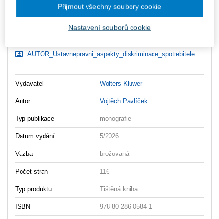
Ceny jsou včetně DPH
Přijmout všechny soubory cookie
Ke stažení
Nastavení souborů cookie
OBSAH_Ustavnepravni_aspekty_diskriminace_spotrebitele
UKAZKA_Ustavnepravni_aspekty_diskriminace_spotrebitele
AUTOR_Ustavnepravni_aspekty_diskriminace_spotrebitele
Vydavatel
Wolters Kluwer
Autor
Vojtěch Pavlíček
Typ publikace
monografie
Datum vydání
5/2026
Vazba
brožovaná
Počet stran
116
Typ produktu
Tištěná kniha
ISBN
978-80-286-0584-1