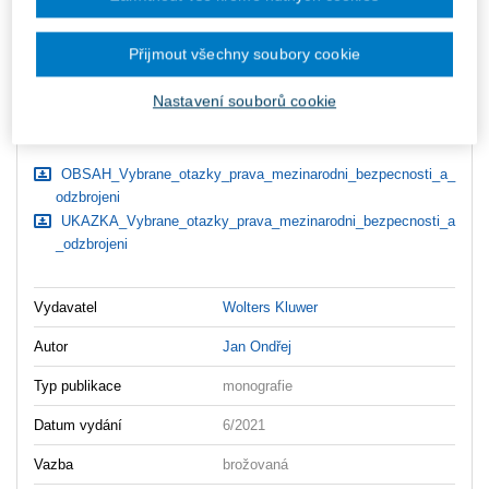
zaslány dodatečně e-mailem.
ks
Vložit do košíku
Přijmout všechny soubory cookie
Nastavení souborů cookie
Ceny jsou včetně DPH
Ke stažení
OBSAH_Vybrane_otazky_prava_mezinarodni_bezpecnosti_a_
odzbrojeni
UKAZKA_Vybrane_otazky_prava_mezinarodni_bezpecnosti_a
_odzbrojeni
Vydavatel
Wolters Kluwer
Autor
Jan Ondřej
Typ publikace
monografie
Datum vydání
6/2021
Vazba
brožovaná