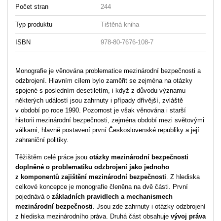
Počet stran
244
Typ produktu
Tištěná kniha
ISBN
978-80-7676-108-7
Monografie je věnována problematice mezinárodní bezpečnosti a
odzbrojení. Hlavním cílem bylo zaměřit se zejména na otázky
spojené s posledním desetiletím, i když z důvodu významu
některých událostí jsou zahrnuty i případy dřívější, zvláště
v období po roce 1990. Pozornost je však věnována i starší
historii mezinárodní bezpečnosti, zejména období mezi světovými
válkami, hlavně postavení první Československé republiky a její
zahraniční politiky.
Těžištěm celé práce jsou
otázky mezinárodní bezpečnosti
doplněné o problematiku odzbrojení jako jednoho
z komponentů zajištění mezinárodní bezpečnosti
. Z hlediska
celkové koncepce je monografie členěna na dvě části. První
pojednává o
základních pravidlech a mechanismech
mezinárodní bezpečnosti
. Jsou zde zahrnuty i otázky odzbrojení
z hlediska mezinárodního práva. Druhá část obsahuje
vývoj práva