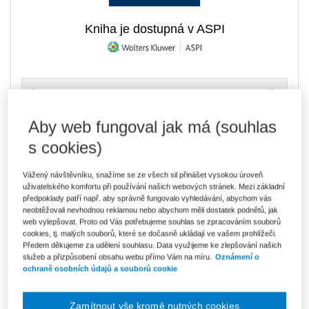
Kniha je dostupná v ASPI
620 Kč
Tištěná kniha
Ušetříte 109 Kč
Skladem
- expedice do 2 pracovních dnů
DMOC 729 Kč
Aby web fungoval jak má (souhlas
s cookies)
527 Kč
E-kniha Smarteca + soubory ke stažení
V prodeji - ihned k dispozici
Co je Smarteca?
Vážený návštěvníku, snažíme se ze všech sil přinášet vysokou úroveň
Kde najdu soubory e-knih?
uživatelského komfortu při používání našich webových stránek. Mezi základní
předpoklady patří např. aby správně fungovalo vyhledávání, abychom vás
neobtěžovali nevhodnou reklamou nebo abychom měli dostatek podnětů, jak
web vylepšovat. Proto od Vás potřebujeme souhlas se zpracováním souborů
884 Kč
Balíček - Tištěná kniha + E-kniha
cookies, tj. malých souborů, které se dočasně ukládají ve vašem prohlížeči.
Smarteca + soubory ke stažení
Ušetříte 465 Kč
Předem děkujeme za udělení souhlasu. Data využijeme ke zlepšování našich
DMOC 1 349 Kč
Skladem
- expedice do 2 pracovních dnů
služeb a přizpůsobení obsahu webu přímo Vám na míru.
Oznámení o
Co je Smarteca?
ochraně osobních údajů a souborů cookie
Upozorňujeme, že v období od 1.8. do 21.8. z technických
Zamítnout vše kromě nutných cookies
důvodů nemůžeme vystavovat daňové doklady. Budou vám