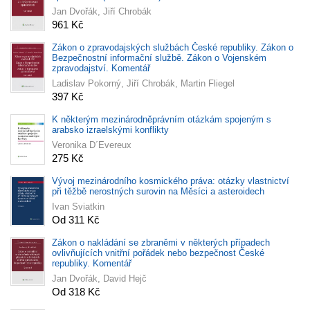
Jan Dvořák, Jiří Chrobák
961 Kč
Zákon o zpravodajských službách České republiky. Zákon o
Bezpečnostní informační službě. Zákon o Vojenském
zpravodajství. Komentář
Ladislav Pokorný, Jiří Chrobák, Martin Fliegel
397 Kč
K některým mezinárodněprávním otázkám spojeným s
arabsko izraelskými konflikty
Veronika D´Evereux
275 Kč
Vývoj mezinárodního kosmického práva: otázky vlastnictví
při těžbě nerostných surovin na Měsíci a asteroidech
Ivan Sviatkin
Od 311 Kč
Zákon o nakládání se zbraněmi v některých případech
ovlivňujících vnitřní pořádek nebo bezpečnost České
republiky. Komentář
Jan Dvořák, David Hejč
Od 318 Kč