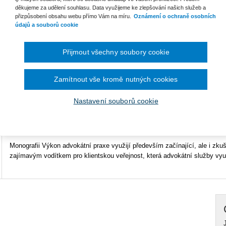
děkujeme za udělení souhlasu. Data využijeme ke zlepšování našich služeb a
Typ produktu
E-kniha
přizpůsobení obsahu webu přímo Vám na míru.
Oznámení o ochraně osobních
údajů a souborů cookie
Formát
Smarteca
Přijmout všechny soubory cookie
ISBN
978-80-7598-681-8
Ke s
Vy
Zamítnout vše kromě nutných cookies
Tato monografie se zaměřuje na výkon advokátní praxe s
Vy
důrazem na práva a povinnosti advokátů i jejich klientů. Kniha
Nastavení souborů cookie
analyzuje současnou právní úpravu advokátního práva a
zároveň pojednává o vývojových tendencích výkonu advokátní profese v Č
právní řády rovněž z pohledu výkonu advokacie srovnává a kriticky kome
Monografii Výkon advokátní praxe využijí především začínající, ale i zku
zajímavým vodítkem pro klientskou veřejnost, která advokátní služby vyu