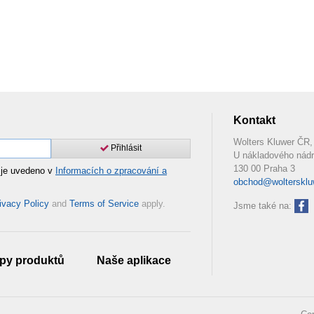
Kontakt
Wolters Kluwer ČR, 
Přihlásit
U nákladového nádr
130 00 Praha 3
 je uvedeno v
Informacích o zpracování a
obchod@woltersklu
ivacy Policy
and
Terms of Service
apply.
Jsme také na:
py produktů
Naše aplikace