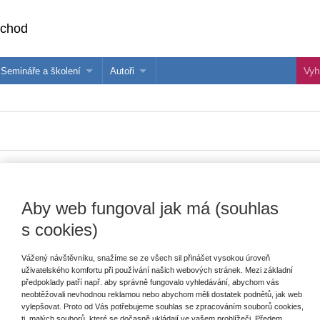
bchod
Semináře a školení
Autoři
 e-knihy?
Semináře a konference
Více o autorech Wolters Kluwer
hu
Školení ASPI, Libra a Praetor
PublishOne
nihu
Aby web fungoval jak má (souhlas
Vydavatel
Wolters Kluwer
E
s cookies)
V
Autor
Jakub Maur
C
K
Vážený návštěvníku, snažíme se ze všech sil přinášet vysokou úroveň
Typ publikace
monografie
uživatelského komfortu při používání našich webových stránek. Mezi základní
předpoklady patří např. aby správně fungovalo vyhledávání, abychom vás
Datum vydání
6/2020
neobtěžovali nevhodnou reklamou nebo abychom měli dostatek podnětů, jak web
vylepšovat. Proto od Vás potřebujeme souhlas se zpracováním souborů cookies,
Počet stran
168
tj. malých souborů, které se dočasně ukládají ve vašem prohlížeči. Předem