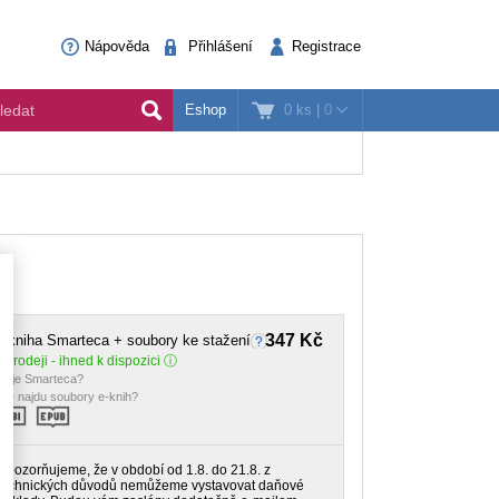
Nápověda
Přihlášení
Registrace
0 ks
|
0
Eshop
347 Kč
-kniha Smarteca + soubory ke stažení
 prodeji - ihned k dispozici
o je Smarteca?
de najdu soubory e-knih?
Upozorňujeme, že v období od 1.8. do 21.8. z
technických důvodů nemůžeme vystavovat daňové