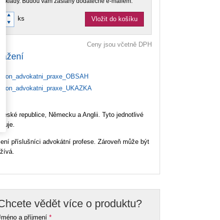
doklady. Budou vám zaslány dodatečně e-mailem.
ks
Vložit do košíku
Ceny jsou včetně DPH
tažení
kon_advokatni_praxe_OBSAH
kon_advokatni_praxe_UKAZKA
eské republice, Německu a Anglii. Tyto jednotlivé
ntuje.
šení příslušníci advokátní profese. Zároveň může být
žívá.
Chcete vědět více o produktu?
Jméno a příjmení
*