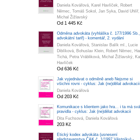
Daniela Kovářová, Karel Havlíček, Robert
Němec, Tomáš Sokol, Jan Syka, David Uhlíř,
Michal Žižlavský
Od 1 445 Kč
Odměna advokáta (vyhláška č. 177/1996 Sb.,
advokátní tarif) - komentář, 2. vydání
Daniela Kovářová, Stanislav Balík ml., Lucie
Diblíková, Bohuslav Klein, Robert Němec, Ha
Tichá, Petra Vrábliková, Michal Žižlavský, Ka
Havlíček
Od 636 Kč
Jak vyjednávat o odměně aneb Nejsme si
všichni rovni - cyklus: Jak (ne)dělat advokacii
Daniela Kovářová
Od 203 Kč
Komunikace s klientem jako hra... i ta má sv
pravidla - cyklus: Jak (ne)dělat advokacii
Dita Fuchsová, Daniela Kovářová
203 Kč
Etický kodex advokáta (usnesení
představenstva ČAK č. 1/1997 Věstníku) -