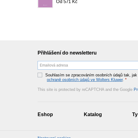
Od 571 Kč
Přihlášení do newsletteru
Souhlasím se zpracováním osobních údajů tak, jak
ochraně osobních údajů ve Wolters Kluwer
.
*
This site is protected by reCAPTCHA and the Google
Pr
Eshop
Katalog
Ty