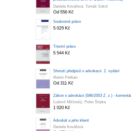
komentář
Daniela Kovářová, Tomáš Sokol
Od 556 Kč
Soukromé právo
5 029 Kč
Trestní právo
5 544 Kč
Shrnutí předpisů o advokacii. 2. vydání
Martin Pelikán
Od 311 Kč
Zákon o advokácii (586/2003 Z. z.) - komentá
Ľudovít Mičinský, Peter Štrpka
1 020 Kč
Advokát a jeho klient
Daniela Kovářová