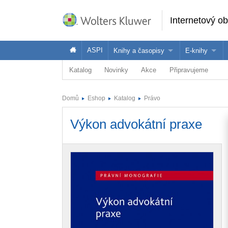
Internetový o
ASPI
Knihy a časopisy
E-knihy
Katalog
Novinky
Akce
Připravujeme
Knihy
Jak na naše
Časopisy
Koupit e-kni
Domů
Eshop
Katalog
Právo
Půjčit si e-k
Výkon advokátní praxe