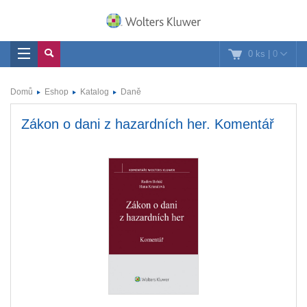
0 ks
|
0
Domů
Eshop
Katalog
Daně
Zákon o dani z hazardních her. Komentář