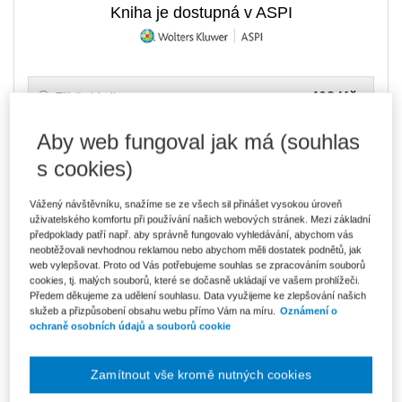
Kniha je dostupná v ASPI
408 Kč
Tištěná kniha
Ušetříte 71 Kč
Skladem
- expedice do 2 pracovních dnů
DMOC 479 Kč
Aby web fungoval jak má (souhlas
s cookies)
347 Kč
E-kniha Smarteca + soubory ke stažení
V prodeji - ihned k dispozici
Co je Smarteca?
Vážený návštěvníku, snažíme se ze všech sil přinášet vysokou úroveň
Kde najdu soubory e-knih?
uživatelského komfortu při používání našich webových stránek. Mezi základní
předpoklady patří např. aby správně fungovalo vyhledávání, abychom vás
neobtěžovali nevhodnou reklamou nebo abychom měli dostatek podnětů, jak
web vylepšovat. Proto od Vás potřebujeme souhlas se zpracováním souborů
582 Kč
Balíček - Tištěná kniha + E-kniha
cookies, tj. malých souborů, které se dočasně ukládají ve vašem prohlížeči.
Smarteca + soubory ke stažení
Ušetříte 305 Kč
Předem děkujeme za udělení souhlasu. Data využijeme ke zlepšování našich
DMOC 887 Kč
Skladem
- expedice do 2 pracovních dnů
služeb a přizpůsobení obsahu webu přímo Vám na míru.
Oznámení o
Co je Smarteca?
ochraně osobních údajů a souborů cookie
Upozorňujeme, že v období od 1.8. do 21.8. z technických
důvodů nemůžeme vystavovat daňové doklady. Budou vám
Zamítnout vše kromě nutných cookies
zaslány dodatečně e-mailem.