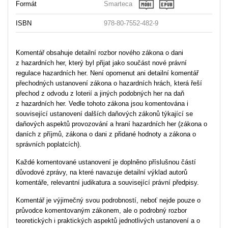
Formát
Smarteca
ISBN
978-80-7552-482-9
Komentář obsahuje detailní rozbor nového zákona o dani
z hazardních her, který byl přijat jako součást nové právní
regulace hazardních her. Není opomenut ani detailní komentář
přechodných ustanovení zákona o hazardních hrách, která řeší
přechod z odvodu z loterií a jiných podobných her na daň
z hazardních her. Vedle tohoto zákona jsou komentována i
související ustanovení dalších daňových zákonů týkající se
daňových aspektů provozování a hraní hazardních her (zákona o
daních z příjmů, zákona o dani z přidané hodnoty a zákona o
správních poplatcích).
Každé komentované ustanovení je doplněno příslušnou částí
důvodové zprávy, na které navazuje detailní výklad autorů
komentáře, relevantní judikatura a související právní předpisy.
Komentář je výjimečný svou podrobností, neboť nejde pouze o
průvodce komentovaným zákonem, ale o podrobný rozbor
teoretických i praktických aspektů jednotlivých ustanovení a o