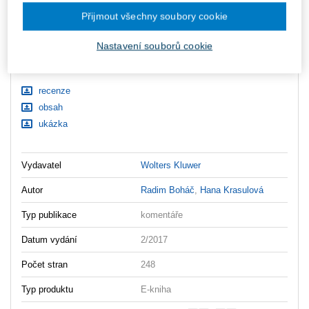
ks
Vložit do košíku
Přijmout všechny soubory cookie
Nastavení souborů cookie
Ceny jsou včetně DPH
Ke stažení
recenze
obsah
ukázka
Vydavatel
Wolters Kluwer
Autor
Radim Boháč
,
Hana Krasulová
Typ publikace
komentáře
Datum vydání
2/2017
Počet stran
248
Typ produktu
E-kniha