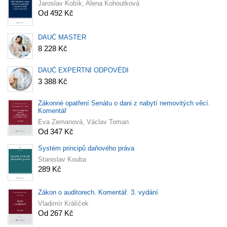
Jaroslav Kobík, Alena Kohoutková
Od 492 Kč
DAUČ MASTER
8 228 Kč
DAUČ EXPERTNÍ ODPOVĚDI
3 388 Kč
Zákonné opatření Senátu o dani z nabytí nemovitých věcí.
Komentář
Eva Zemanová, Václav Toman
Od 347 Kč
Systém principů daňového práva
Stanislav Kouba
289 Kč
Zákon o auditorech. Komentář. 3. vydání
Vladimír Králíček
Od 267 Kč