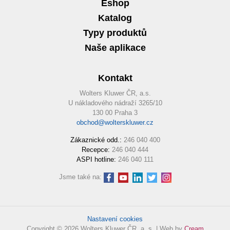
Eshop
Katalog
Typy produktů
Naše aplikace
Kontakt
Wolters Kluwer ČR, a.s.
U nákladového nádraží 3265/10
130 00 Praha 3
obchod@wolterskluwer.cz
Zákaznické odd.:
246 040 400
Recepce:
246 040 444
ASPI hotline:
246 040 111
Jsme také na:
Nastavení cookies
Copyright © 2026 Wolters Kluwer ČR, a. s. | Web by
Cream