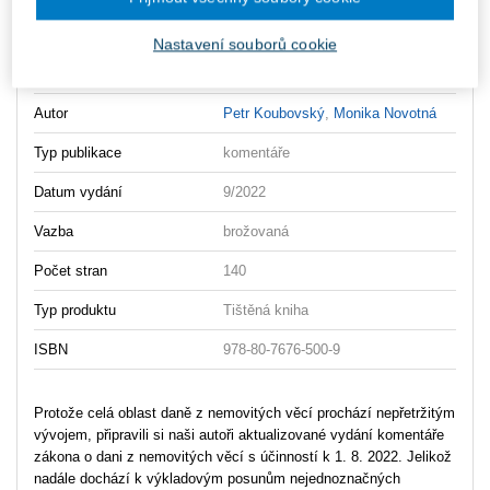
Ceny jsou včetně DPH
Nastavení souborů cookie
Vydavatel
Wolters Kluwer
Autor
Petr Koubovský
,
Monika Novotná
Typ publikace
komentáře
Datum vydání
9/2022
Vazba
brožovaná
Počet stran
140
Typ produktu
Tištěná kniha
ISBN
978-80-7676-500-9
Protože celá oblast daně z nemovitých věcí prochází nepřetržitým
vývojem, připravili si naši autoři aktualizované vydání komentáře
zákona o dani z nemovitých věcí s účinností k 1. 8. 2022. Jelikož
nadále dochází k výkladovým posunům nejednoznačných