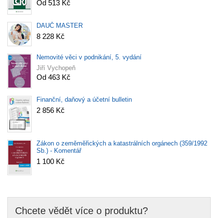
Od 513 Kč
DAUČ MASTER
8 228 Kč
Nemovité věci v podnikání, 5. vydání
Jiří Vychopeň
Od 463 Kč
Finanční, daňový a účetní bulletin
2 856 Kč
Zákon o zeměměřických a katastrálních orgánech (359/1992
Sb.) - Komentář
1 100 Kč
Chcete vědět více o produktu?