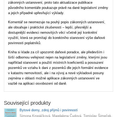
zákonných ustanovení, proto tato aktualizace publikace
původního komentáře poukazuje právě na dané legislativní změny
a jejich případné upřesňující výklady.
Komentář se neomezuje na pouhý popis zákonných ustanovení,
ale obsahuje i praktické zkušenosti – lepší, přesnější a
dostupnější evidenci nemovitých věcí včetně její konkrétní
využití, která se promítají do korektního stanovení výše daňové
povinnosti poplatníků.
Kniha si klade za cíl upozornit daňové poradce, ale především i
širší odbornou veřejnost nejen na legislativní změny, kterými jsou
například stanovení a použití místních koeficientů a posouzení
pozemků ve vztahu k dani z pozemků dle jejich formální evidence
v katastru nemovitostí, ale i na vývoj a nové výkladové posuny
zejména v oblasti možné aplikace zákonných ustanovení ve
vazbě na aplikaci osvobození od daně.
Související produkty
Bytové domy, zdroj příjmů i povinností
Simona Kropáčková, Magdalena Čudová, Tomislav Šimeček,