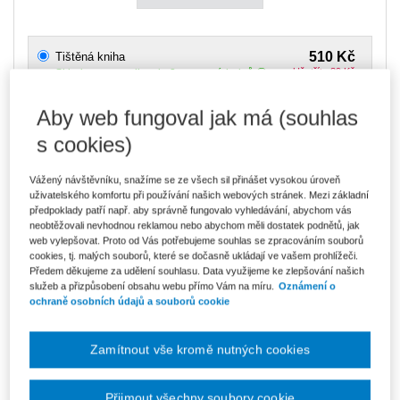
510 Kč
Tištěná kniha
Ušetříte 89 Kč
Skladem
- expedice do 2 pracovních dnů
DMOC 599 Kč
Aby web fungoval jak má (souhlas
434 Kč
E-kniha Smarteca + soubory ke stažení
s cookies)
V prodeji - ihned k dispozici
Co je Smarteca?
Kde najdu soubory e-knih?
Vážený návštěvníku, snažíme se ze všech sil přinášet vysokou úroveň
uživatelského komfortu při používání našich webových stránek. Mezi základní
předpoklady patří např. aby správně fungovalo vyhledávání, abychom vás
neobtěžovali nevhodnou reklamou nebo abychom měli dostatek podnětů, jak
727 Kč
Balíček - Tištěná kniha + E-kniha
web vylepšovat. Proto od Vás potřebujeme souhlas se zpracováním souborů
Smarteca + soubory ke stažení
Ušetříte 382 Kč
cookies, tj. malých souborů, které se dočasně ukládají ve vašem prohlížeči.
DMOC 1 109 Kč
Skladem
- expedice do 2 pracovních dnů
Předem děkujeme za udělení souhlasu. Data využijeme ke zlepšování našich
Co je Smarteca?
služeb a přizpůsobení obsahu webu přímo Vám na míru.
Oznámení o
ochraně osobních údajů a souborů cookie
Upozorňujeme, že v období od 1.8. do 21.8. z technických
důvodů nemůžeme vystavovat daňové doklady. Budou vám
zaslány dodatečně e-mailem.
Zamítnout vše kromě nutných cookies
ks
Vložit do košíku
Přijmout všechny soubory cookie