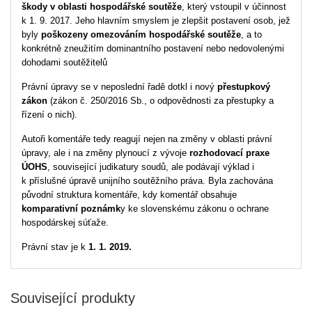
škody v oblasti hospodářské soutěže
, který vstoupil v účinnost
k 1. 9. 2017. Jeho hlavním smyslem je zlepšit postavení osob, jež
byly
poškozeny omezováním hospodářské soutěže
, a to
konkrétně zneužitím dominantního postavení nebo nedovolenými
dohodami soutěžitelů
Právní úpravy se v neposlední řadě dotkl i nový
přestupkový
zákon
(zákon č. 250/2016 Sb., o odpovědnosti za přestupky a
řízení o nich).
Autoři komentáře tedy reagují nejen na změny v oblasti právní
úpravy, ale i na změny plynoucí z vývoje
rozhodovací praxe
ÚOHS
, související judikatury soudů, ale podávají výklad i
k příslušné úpravě unijního soutěžního práva. Byla zachována
původní struktura komentáře, kdy komentář obsahuje
komparativní poznámk
y ke slovenskému zákonu o ochrane
hospodárskej súťaže.
Právní stav je k
1. 1. 2019
.
Související produkty