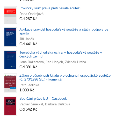
Pokročilý kurz práva proti nekalé soutěži
Dana Ondrejová
Od 267 Kč
Aplikace pravidel hospodářské soutěže a státní podpory ve
sportu
Jiří Janák
Od 441 Kč
Teoretická východiska ochrany hospodářské soutěže v
českých zemích
Ilona Bažantová, Jan Horych, Zdeněk Hraba
Od 391 Kč
Zákon o působnosti Úřadu pro ochranu hospodářské soutěže
(č. 273/1996 Sb.) - komentář
Petr Jedlička
1 000 Kč
Soutěžní právo EU – Casebook
Václav Šmejkal, Barbara Dufková
Od 542 Kč