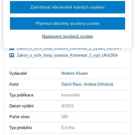
zaslány dodatečně e-mailem.
Zamítnout vše kromě nutných cookies
ks
Vložit do košíku
Přijmout všechny soubory cookie
Ceny jsou včetně DPH
Ke stažení
Nastavení souborů cookie
Zakon_o_ochr_hosp_souteze_Komentar_2_vydani_OBSAH
Zakon_o_ochr_hosp_souteze_Komentar_2_vyd_UKAZKA
Vydavatel
Wolters Kluwer
Autor
David Raus
,
Andrea Oršulová
Typ publikace
komentáře
Datum vydání
8/2019
Počet stran
680
Typ produktu
E-kniha