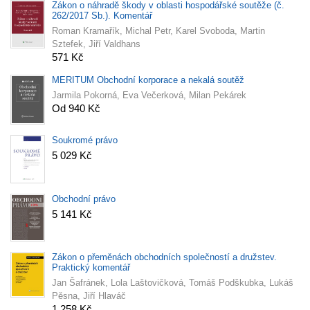
Zákon o náhradě škody v oblasti hospodářské soutěže (č.
262/2017 Sb.). Komentář
Roman Kramařík, Michal Petr, Karel Svoboda, Martin
Sztefek, Jiří Valdhans
571 Kč
MERITUM Obchodní korporace a nekalá soutěž
Jarmila Pokorná, Eva Večerková, Milan Pekárek
Od 940 Kč
Soukromé právo
5 029 Kč
Obchodní právo
5 141 Kč
Zákon o přeměnách obchodních společností a družstev.
Praktický komentář
Jan Šafránek, Lola Laštovičková, Tomáš Podškubka, Lukáš
Pěsna, Jiří Hlaváč
1 258 Kč