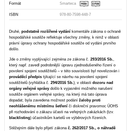
Formát
Smarteca
ISBN
978-80-7598-448-7
Druhé,
podstatně rozšířené
vydání
komentáře zákona o ochraně
hospodářské soutěže reflektuje všechny změny, k nimž v oblasti
právní úpravy ochrany hospodářské soutěže od vydání prvního
došlo.
Jde o změny vyplývající zejména ze zákona č.
293/2016 Sb.
,
který např. zavedl podrobnější úpravu zjednodušeného řízení o
povolení spojení soutěžitelů – v této souvislosti byl novelizován i
prováděcí předpis
týkající se návrhu na povolení spojení
soutěžitelů (vyhláška č.
294/2016 Sb.
); v oblasti
dozoru nad
orgány veřejné správy
došlo k vyjasnění možného narušení
soutěže orgánem veřejné správy, na který má tato úprava
dopadat; byla zavedena možnost podání
žaloby proti
neohlášenému místnímu šetření
či diskreční pravomoc ÚOHS
při rozhodování o zákazu účasti na veřejných zakázkách (tzv.
blacklisting
) účastníkům kartelů ve výběrových řízeních.
Stěžejním dále bylo přijetí zákona
č. 262/2017 Sb., o náhradě