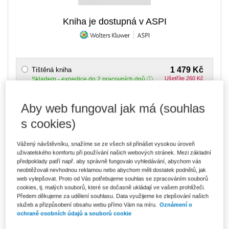
Kniha je dostupná v ASPI
1 479 Kč
Tištěná kniha
Ušetříte 260 Kč
Skladem
- expedice do 2 pracovních dnů
DMOC 1 739 Kč
Aby web fungoval jak má (souhlas
1 258 Kč
E-kniha Smarteca + soubory ke stažení
V prodeji - ihned k dispozici
s cookies)
Co je Smarteca?
Kde najdu soubory e-knih?
Vážený návštěvníku, snažíme se ze všech sil přinášet vysokou úroveň
uživatelského komfortu při používání našich webových stránek. Mezi základní
předpoklady patří např. aby správně fungovalo vyhledávání, abychom vás
2 108 Kč
Balíček - Tištěná kniha + E-kniha
neobtěžovali nevhodnou reklamou nebo abychom měli dostatek podnětů, jak
Smarteca + soubory ke stažení
Ušetříte 1 110 Kč
web vylepšovat. Proto od Vás potřebujeme souhlas se zpracováním souborů
DMOC 3 218 Kč
Skladem
- expedice do 2 pracovních dnů
cookies, tj. malých souborů, které se dočasně ukládají ve vašem prohlížeči.
Co je Smarteca?
Předem děkujeme za udělení souhlasu. Data využijeme ke zlepšování našich
služeb a přizpůsobení obsahu webu přímo Vám na míru.
Oznámení o
ochraně osobních údajů a souborů cookie
Upozorňujeme, že v období od 1.8. do 21.8. z technických
důvodů nemůžeme vystavovat daňové doklady. Budou vám