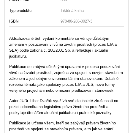
Typ produktu
Tištěná kniha
ISBN
978-80-286-0027-3
Aktualizované třetí vydání komentáře se věnuje důležitým
změnám v posuzování vlivů na životní prostředí (proces EIA a
SEA) podle zákona č. 100/2001 Sb. a reflektuje i aktuální
judikaturu.
Publikace se zabývá důležitými úpravami v procesu posuzování
vlivů na životní prostředí, zejména ve spojení s novým stavebním
zákonem a jednotným environmentálním stanoviskem. Detailně
rozebírá témata jako společný proces EIA a JES, nové formy
veřejného projednání nebo omezení prodlužování stanovisek.
Autor JUDr. Libor Dvořák využívá své dlouholeté zkušenosti na
pozici odborníka na legislativu práva životního prostředí a
poskytuje čtenářům aktuální judikaturu i praktické poznatky.
Publikace je určena všem, kteří se zabývají právem životního
prostředí ve spojení se stavebním právem, a to jak ve státní