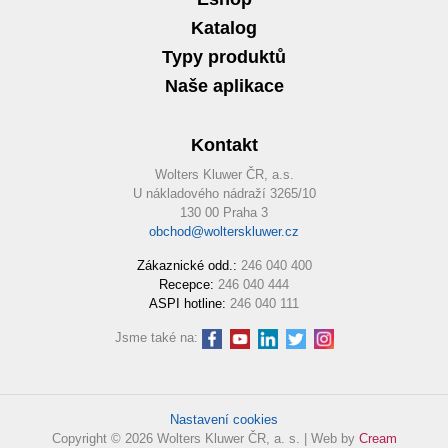
Katalog
Typy produktů
Naše aplikace
Kontakt
Wolters Kluwer ČR, a.s.
U nákladového nádraží 3265/10
130 00 Praha 3
obchod@wolterskluwer.cz
Zákaznické odd.:
246 040 400
Recepce:
246 040 444
ASPI hotline:
246 040 111
Jsme také na:
Nastavení cookies
Copyright © 2026 Wolters Kluwer ČR, a. s. | Web by
Cream