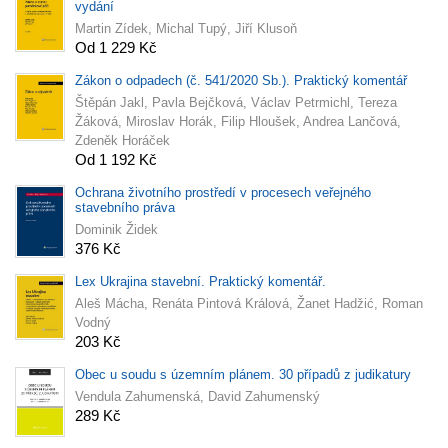
vydání
Martin Zídek, Michal Tupý, Jiří Klusoň
Od 1 229 Kč
Zákon o odpadech (č. 541/2020 Sb.). Praktický komentář
Štěpán Jakl, Pavla Bejčková, Václav Petrmichl, Tereza
Žáková, Miroslav Horák, Filip Hloušek, Andrea Lančová,
Zdeněk Horáček
Od 1 192 Kč
Ochrana životního prostředí v procesech veřejného
stavebního práva
Dominik Židek
376 Kč
Lex Ukrajina stavební. Praktický komentář.
Aleš Mácha, Renáta Pintová Králová, Žanet Hadžić, Roman
Vodný
203 Kč
Obec u soudu s územním plánem. 30 případů z judikatury
Vendula Zahumenská, David Zahumenský
289 Kč