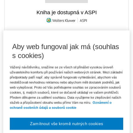
Kniha je dostupná v ASPI
875 Kč
Tištěná kniha
Aby web fungoval jak má (souhlas
Ušetříte 154 Kč
Skladem
- expedice do 2 pracovních dnů
DMOC 1 029 Kč
s cookies)
744 Kč
E-kniha Smarteca + soubory ke stažení
Vážený návštěvníku, snažíme se ze všech sil přinášet vysokou úroveň
V prodeji - ihned k dispozici
uživatelského komfortu při používání našich webových stránek. Mezi základní
Co je Smarteca?
předpoklady patří např. aby správně fungovalo vyhledávání, abychom vás
Kde najdu soubory e-knih?
neobtěžovali nevhodnou reklamou nebo abychom měli dostatek podnětů, jak
web vylepšovat. Proto od Vás potřebujeme souhlas se zpracováním souborů
cookies, tj. malých souborů, které se dočasně ukládají ve vašem prohlížeči.
Předem děkujeme za udělení souhlasu. Data využijeme ke zlepšování našich
1 247 Kč
Balíček - Tištěná kniha + E-kniha
služeb a přizpůsobení obsahu webu přímo Vám na míru.
Oznámení o
Smarteca + soubory ke stažení
Ušetříte 657 Kč
ochraně osobních údajů a souborů cookie
DMOC 1 904 Kč
Skladem
- expedice do 2 pracovních dnů
Co je Smarteca?
Zamítnout vše kromě nutných cookies
Upozorňujeme, že v období od 1.8. do 21.8. z technických
důvodů nemůžeme vystavovat daňové doklady. Budou vám