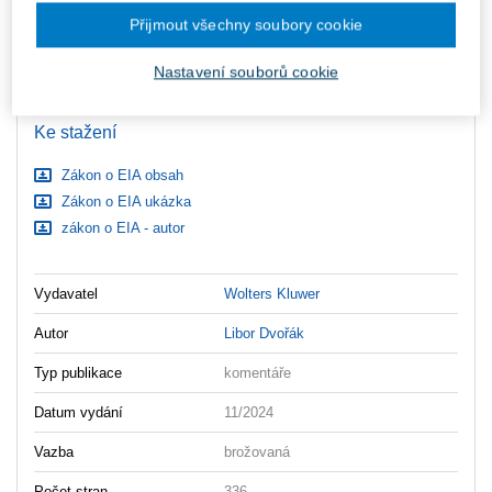
zaslány dodatečně e-mailem.
Přijmout všechny soubory cookie
ks
Vložit do košíku
Nastavení souborů cookie
Ceny jsou včetně DPH
Ke stažení
Zákon o EIA obsah
Zákon o EIA ukázka
zákon o EIA - autor
Vydavatel
Wolters Kluwer
Autor
Libor Dvořák
Typ publikace
komentáře
Datum vydání
11/2024
Vazba
brožovaná
Počet stran
336