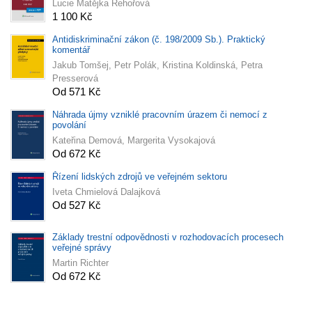
Lucie Matějka Řehořová
1 100 Kč
Antidiskriminační zákon (č. 198/2009 Sb.). Praktický
komentář
Jakub Tomšej, Petr Polák, Kristina Koldinská, Petra
Presserová
Od 571 Kč
Náhrada újmy vzniklé pracovním úrazem či nemocí z
povolání
Kateřina Demová, Margerita Vysokajová
Od 672 Kč
Řízení lidských zdrojů ve veřejném sektoru
Iveta Chmielová Dalajková
Od 527 Kč
Základy trestní odpovědnosti v rozhodovacích procesech
veřejné správy
Martin Richter
Od 672 Kč