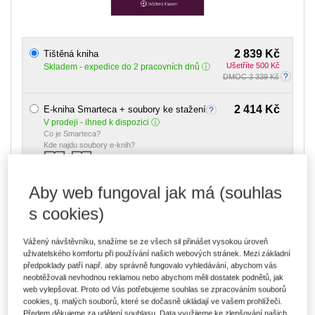
2 839 Kč
Tištěná kniha
Ušetříte 500 Kč
Skladem
- expedice do 2 pracovních dnů
DMOC 3 339 Kč
2 414 Kč
E-kniha Smarteca + soubory ke stažení
V prodeji - ihned k dispozici
Co je Smarteca?
Kde najdu soubory e-knih?
Aby web fungoval jak má (souhlas
4 046 Kč
Balíček - Tištěná kniha + E-kniha
Smarteca + soubory ke stažení
Ušetříte 2 132 Kč
s cookies)
DMOC 6 178 Kč
Skladem
- expedice do 2 pracovních dnů
Co je Smarteca?
Vážený návštěvníku, snažíme se ze všech sil přinášet vysokou úroveň
uživatelského komfortu při používání našich webových stránek. Mezi základní
Upozorňujeme, že v období od 1.8. do 21.8. z technických
předpoklady patří např. aby správně fungovalo vyhledávání, abychom vás
důvodů nemůžeme vystavovat daňové doklady. Budou vám
neobtěžovali nevhodnou reklamou nebo abychom měli dostatek podnětů, jak
zaslány dodatečně e-mailem.
web vylepšovat. Proto od Vás potřebujeme souhlas se zpracováním souborů
cookies, tj. malých souborů, které se dočasně ukládají ve vašem prohlížeči.
ks
Vložit do košíku
Předem děkujeme za udělení souhlasu. Data využijeme ke zlepšování našich