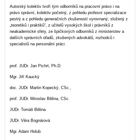
Autorský kolektiv tvoří tým odborníků na pracovní právo i na
právo správní, kolektiv početný, z pohledu profesní specializace
pestrý a z pohledu generačních zkušeností vyrovnaný; složený z
„teoretiků i praktiků“, z učitelů vysokých škol i právníků z
neakademické sféry, ze špičkových odborníků z ministerstev a
dalších správních úřadů, zkušených advokátů, rozhodců i
specialistů na personální práci.
prof. JUDr. Jan Pichrt, Ph.D.
Mgr. Jiří Kaucký
doc. JUDr. Martin Kopecký, CSc.,
prof. JUDr. Miroslav Bělina, CSc.
JUDr. Tomáš Bělina
JUDr. Věra Bognárová
Mgr. Adam Holub