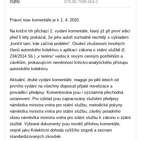
ISBN
978-80-7598-654-2
Právní stav komentáře je k 1. 4. 2020.
Na knižní trh přichází 2. vydání komentáře, který již při první edici
před 5 lety prokázal, že jeho autoři rozhodně nechtějí s výkladem
„končit tam, kde začíná problém“. Osobní zkušenosti mnohých
členů autorského kolektivu s aplikací zákona o státní službě (č.
234/2014 Sb.) „v terénu“ vedou k novým cenným postřehům a
závěrům, prokazujícím neměnnost kriticko-analytického přístupu
autorského kolektivu.
Aktuální, druhé vydání komentáře, reaguje po pěti letech od
prvního vydání na všechny doposud přijaté novelizace a
prováděcí předpisy. Komentována jsou i významná přechodná
ustanovení. Pro výklad jsou zapracovány služební předpisy
náměstka ministra vnitra pro státní službu, metodické pokyny
náměstka ministra vnitra pro státní službu, závěry poradního
sboru náměstka ministra vnitra pro státní službu k zákonu o státní
službě. Vybrané dokumenty jsou rovněž přílohou komentáře,
stejně jako Kolektivní dohoda vyššího stupně a seznam
standardizovaných zkoušek.