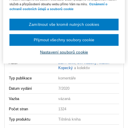
služeb a přizpůsobení obsahu webu přímo Vám na míru.
Oznámení o
ochraně osobních údajů a souborů cookie
Ceny jsou včetně DPH
Ke stažení
Zamítnout vše kromě nutných cookies
OBSAH_Zakon_o_statni_sluzbe_Komentar_2.vydani
UKAZKA_Zakon_o_statni_sluzbe_Komentar_2.vydani
Přijmout všechny soubory cookie
Nastavení souborů cookie
Vydavatel
Wolters Kluwer
Autor
Jan Pichrt
,
JIří Kaucký
,
Martin
Kopecký
a kolektiv
Typ publikace
komentáře
Datum vydání
7/2020
Vazba
vázaná
Počet stran
1324
Typ produktu
Tištěná kniha