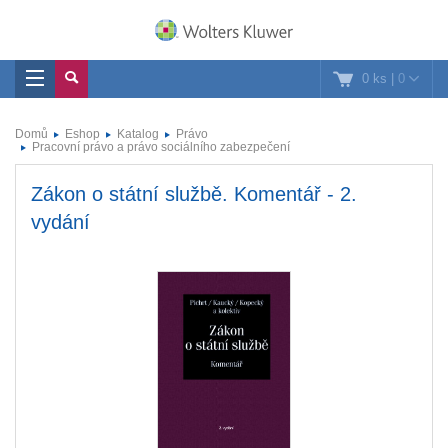
0 ks
|
0
Domů
Eshop
Katalog
Právo
Pracovní právo a právo sociálního zabezpečení
Zákon o státní službě. Komentář - 2.
vydání