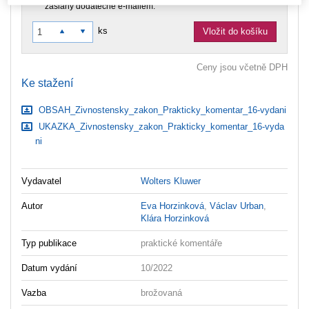
zaslány dodatečně e-mailem.
ks
Vložit do košíku
Ceny jsou včetně DPH
Ke stažení
OBSAH_Zivnostensky_zakon_Prakticky_komentar_16-vydani
UKAZKA_Zivnostensky_zakon_Prakticky_komentar_16-vyda
ni
Vydavatel
Wolters Kluwer
Autor
Eva Horzinková
,
Václav Urban
,
Klára Horzinková
Typ publikace
praktické komentáře
Datum vydání
10/2022
Vazba
brožovaná