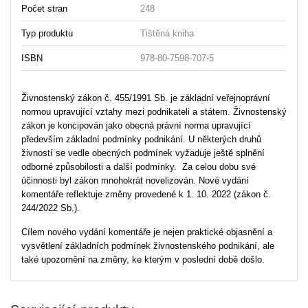
Počet stran
248
Typ produktu
Tištěná kniha
ISBN
978-80-7598-707-5
Živnostenský zákon č. 455/1991 Sb. je základní veřejnoprávní
normou upravující vztahy mezi podnikateli a státem. Živnostenský
zákon je koncipován jako obecná právní norma upravující
především základní podmínky podnikání. U některých druhů
živností se vedle obecných podmínek vyžaduje ještě splnění
odborné způsobilosti a další podmínky. Za celou dobu své
účinnosti byl zákon mnohokrát novelizován. Nové vydání
komentáře reflektuje změny provedené k 1. 10. 2022 (zákon č.
244/2022 Sb.).
Cílem nového vydání komentáře je nejen praktické objasnění a
vysvětlení základních podmínek živnostenského podnikání, ale
také upozornění na změny, ke kterým v poslední době došlo.