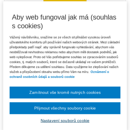
Kniha je dostupná v ASPI
Aby web fungoval jak má (souhlas
s cookies)
Vážený návštěvníku, snažíme se ze všech sil přinášet vysokou úroveň
484 Kč
Tištěná kniha
uživatelského komfortu při používání našich webových stránek. Mezi základní
Ušetříte 85 Kč
Skladem
- expedice do 2 pracovních dnů
předpoklady patří např. aby správně fungovalo vyhledávání, abychom vás
DMOC 569 Kč
neobtěžovali nevhodnou reklamou nebo abychom měli dostatek podnětů, jak
web vylepšovat. Proto od Vás potřebujeme souhlas se zpracováním souborů
412 Kč
cookies, tj. malých souborů, které se dočasně ukládají ve vašem prohlížeči.
E-kniha Smarteca + soubory ke stažení
Předem děkujeme za udělení souhlasu. Data využijeme ke zlepšování našich
V prodeji - ihned k dispozici
služeb a přizpůsobení obsahu webu přímo Vám na míru.
Oznámení o
Co je Smarteca?
ochraně osobních údajů a souborů cookie
Kde najdu soubory e-knih?
Zamítnout vše kromě nutných cookies
690 Kč
Balíček - Tištěná kniha + E-kniha
Smarteca + soubory ke stažení
Ušetříte 363 Kč
DMOC 1 053 Kč
Skladem
- expedice do 2 pracovních dnů
Přijmout všechny soubory cookie
Co je Smarteca?
Nastavení souborů cookie
Upozorňujeme, že v období od 1.8. do 21.8. z technických
důvodů nemůžeme vystavovat daňové doklady. Budou vám