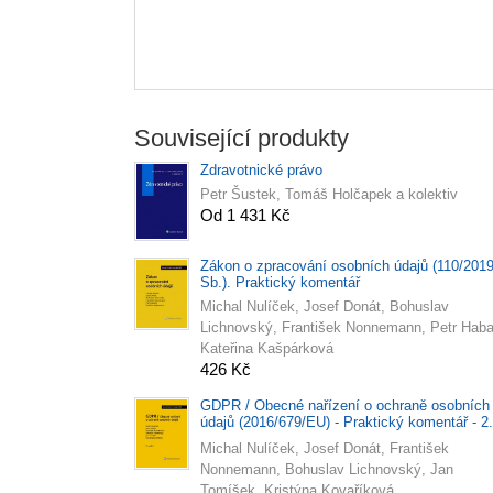
Související produkty
Zdravotnické právo
Petr Šustek, Tomáš Holčapek a kolektiv
Od 1 431 Kč
Zákon o zpracování osobních údajů (110/201
Sb.). Praktický komentář
Michal Nulíček, Josef Donát, Bohuslav
Lichnovský, František Nonnemann, Petr Haba
Kateřina Kašpárková
426 Kč
GDPR / Obecné nařízení o ochraně osobních
údajů (2016/679/EU) - Praktický komentář - 2.
aktualizované vydání
Michal Nulíček, Josef Donát, František
Nonnemann, Bohuslav Lichnovský, Jan
Tomíšek, Kristýna Kovaříková