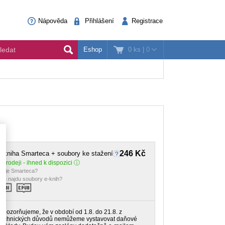
Nápověda
Přihlášení
Registrace
0 ks
|
0
Eshop
246 Kč
-kniha Smarteca + soubory ke stažení
 prodeji - ihned k dispozici
o je Smarteca?
de najdu soubory e-knih?
Upozorňujeme, že v období od 1.8. do 21.8. z
technických důvodů nemůžeme vystavovat daňové