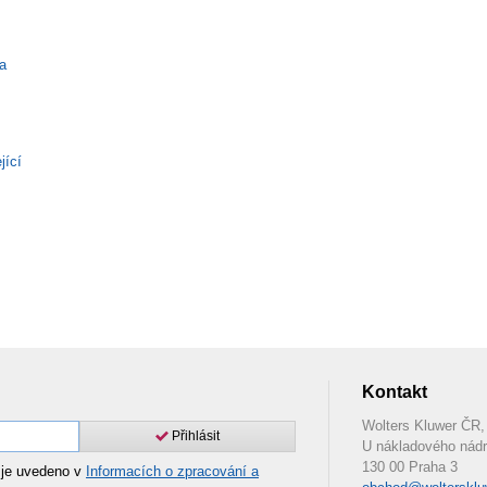
a
jící
Kontakt
Wolters Kluwer ČR, 
Přihlásit
U nákladového nádr
130 00 Praha 3
 je uvedeno v
Informacích o zpracování a