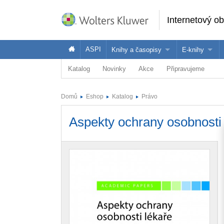
Internetový o
ASPI
Knihy a časopisy
E-knihy
Katalog
Novinky
Akce
Připravujeme
Knihy
Jak na naše
Časopisy
Koupit e-kni
Domů
Eshop
Katalog
Právo
Půjčit si e-k
Aspekty ochrany osobnosti 