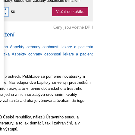
doklady. Budou vám zaslány dodatečně e-mailem.
ks
Vložit do košíku
Ceny jsou včetně DPH
tažení
sah_Aspekty_ochrany_osobnosti_lekare_a_pacienta
azka_Aspekty_ochrany_osobnosti_lekare_a_pacient
ém prostředí. Publikace se poměrně novátorským
aře. Následující dvě kapitoly se věnují prostředkům
ch práv, a to v rovině občanského a trestního
ž jedna z nich se zabývá srovnáním kvality
a v zahraničí a druhá je věnována úvahám
de lege
dů České republiky, nálezů Ústavního soudu a
ratury, a to jak domácí, tak i zahraniční, a v
ch výstupů.