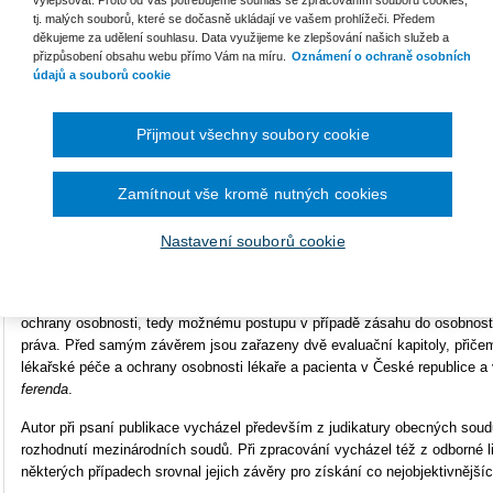
tj. malých souborů, které se dočasně ukládají ve vašem prohlížeči. Předem
Typ produktu
E-kniha
děkujeme za udělení souhlasu. Data využijeme ke zlepšování našich služeb a
přizpůsobení obsahu webu přímo Vám na míru.
Oznámení o ochraně osobních
Formát
údajů a souborů cookie
Smarteca
ISBN
978-80-7598-609-2
Ke s
Přijmout všechny soubory cookie
Ob
Předkládaná publikace analyzuje práva a povinnosti lékaře a
Zamítnout vše kromě nutných cookies
Uk
pacienta při poskytování zdravotních služeb a popisuje specifika
a
právního vztahu vznikajícího mezi lékařem a pacientem
Nastavení souborů cookie
(smlouva o péči o zdraví). Stěžejní část knihy je věnována
ochraně osobnosti a ochraně osobních údajů ve specifickém zdravotnick
způsobem zabývá ochranou osobních údajů nejen pacienta, ale právě i lék
ochrany osobnosti, tedy možnému postupu v případě zásahu do osobnostní
práva. Před samým závěrem jsou zařazeny dvě evaluační kapitoly, přičem
lékařské péče a ochrany osobnosti lékaře a pacienta v České republice 
ferenda
.
Autor při psaní publikace vycházel především z judikatury obecných sou
rozhodnutí mezinárodních soudů. Při zpracování vycházel též z odborné lite
některých případech srovnal jejich závěry pro získání co nejobjektivnější