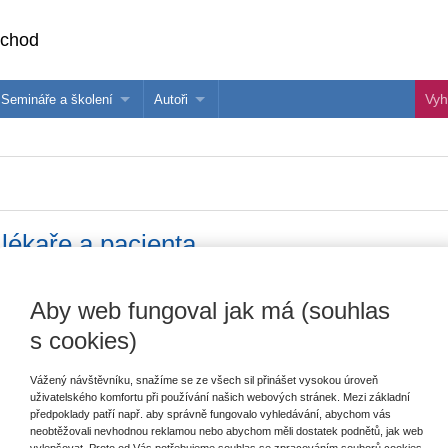
bchod
Semináře a školení
Autoři
 e-knihy?
Semináře a konference
Více o autorech Wolters Kluwer
hu
Školení ASPI, Libra a Praetor
PublishOne
nihu
lékaře a pacienta
Vydavatel
Wolters Kluwer
Aby web fungoval jak má (souhlas
E
V
s cookies)
Autor
Jakub Sivák
C
K
Typ publikace
monografie
Vážený návštěvníku, snažíme se ze všech sil přinášet vysokou úroveň
uživatelského komfortu při používání našich webových stránek. Mezi základní
Datum vydání
12/2019
předpoklady patří např. aby správně fungovalo vyhledávání, abychom vás
neobtěžovali nevhodnou reklamou nebo abychom měli dostatek podnětů, jak web
Počet stran
156
vylepšovat. Proto od Vás potřebujeme souhlas se zpracováním souborů cookies,