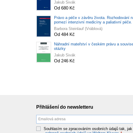
Jakub Sivák
Od 680 Kč
Právo a péče v závěru života. Rozhodování n
pomezí intenzivní medicíny a paliativní péče.
Barbora Steinlauf (Vráblová)
Od 484 Kč
Náhradní mateřství v českém právu a souvise
otázky
Jakub Sivák
Od 246 Kč
Přihlášení do newsletteru
Souhlasím se zpracováním osobních údajů tak, jak