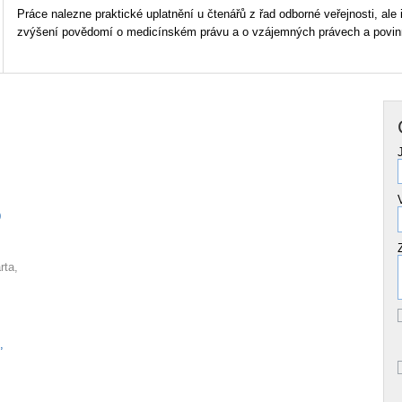
Práce nalezne praktické uplatnění u čtenářů z řad odborné veřejnosti, ale 
zvýšení povědomí o medicínském právu a o vzájemných právech a povinn
9
rta,
,