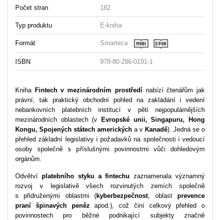
Počet stran
182
Typ produktu
E-kniha
Formát
Smarteca
ISBN
978-80-286-0191-1
Kniha
Fintech v mezinárodním prostředí
nabízí čtenářům jak
právní, tak praktický obchodní pohled na zakládání i vedení
nebankovních platebních institucí v pěti nejpopulárnějších
mezinárodních oblastech (v
Evropské unii, Singapuru, Hong
Kongu, Spojených státech amerických
a v
Kanadě
). Jedná se o
přehled základní legislativy i požadavků na společnosti i vedoucí
osoby společně s příslušnými povinnostmi vůči dohledovým
orgánům.
Odvětví
platebního styku a fintechu
zaznamenala významný
rozvoj v legislativě všech rozvinutých zemích společně
s přidruženými oblastmi (
kyberbezpečnost
, oblast
prevence
praní špinavých peněz
apod.), což činí celkový přehled o
povinnostech pro běžné podnikající subjekty značně