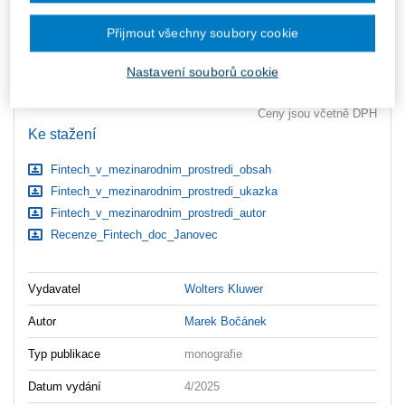
Upozorňujeme, že v období od 1.8. do 21.8. z technických
důvodů nemůžeme vystavovat daňové doklady. Budou vám
Přijmout všechny soubory cookie
zaslány dodatečně e-mailem.
ks
Vložit do košíku
Nastavení souborů cookie
Ceny jsou včetně DPH
Ke stažení
Fintech_v_mezinarodnim_prostredi_obsah
Fintech_v_mezinarodnim_prostredi_ukazka
Fintech_v_mezinarodnim_prostredi_autor
Recenze_Fintech_doc_Janovec
Vydavatel
Wolters Kluwer
Autor
Marek Bočánek
Typ publikace
monografie
Datum vydání
4/2025