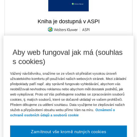
Kniha je dostupná v ASPI
467 Kč
Tištěná kniha
Aby web fungoval jak má (souhlas
Ušetříte 82 Kč
Skladem
- expedice do 2 pracovních dnů
s cookies)
DMOC 549 Kč
Vážený návštěvníku, snažíme se ze všech sil přinášet vysokou úroveň
397 Kč
E-kniha Smarteca + soubory ke stažení
uživatelského komfortu při používání našich webových stránek. Mezi základní
V prodeji - ihned k dispozici
předpoklady patří např. aby správně fungovalo vyhledávání, abychom vás
Co je Smarteca?
neobtěžovali nevhodnou reklamou nebo abychom měli dostatek podnětů, jak
Kde najdu soubory e-knih?
web vylepšovat. Proto od Vás potřebujeme souhlas se zpracováním souborů
cookies, tj. malých souborů, které se dočasně ukládají ve vašem prohlížeči.
Předem děkujeme za udělení souhlasu. Data využijeme ke zlepšování našich
666 Kč
Balíček - Tištěná kniha + E-kniha
služeb a přizpůsobení obsahu webu přímo Vám na míru.
Oznámení o
Smarteca + soubory ke stažení
ochraně osobních údajů a souborů cookie
Ušetříte 350 Kč
DMOC 1 016 Kč
Skladem
- expedice do 2 pracovních dnů
Co je Smarteca?
Zamítnout vše kromě nutných cookies