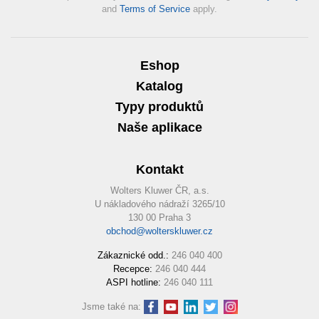
and
Terms of Service
apply.
Eshop
Katalog
Typy produktů
Naše aplikace
Kontakt
Wolters Kluwer ČR, a.s.
U nákladového nádraží 3265/10
130 00 Praha 3
obchod@wolterskluwer.cz
Zákaznické odd.:
246 040 400
Recepce:
246 040 444
ASPI hotline:
246 040 111
Jsme také na: