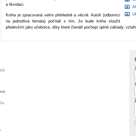
a likvidaci.
AU
UK
Kniha je zpracovaná velmi přehledně a věcně. Autoři (odborníci
na jednotlivá témata) počítali s tím, že bude kniha sloužit
především jako učebnice, díky které čtenáři pochopí úplné základy, vztahy
jda
ové,
lia
e