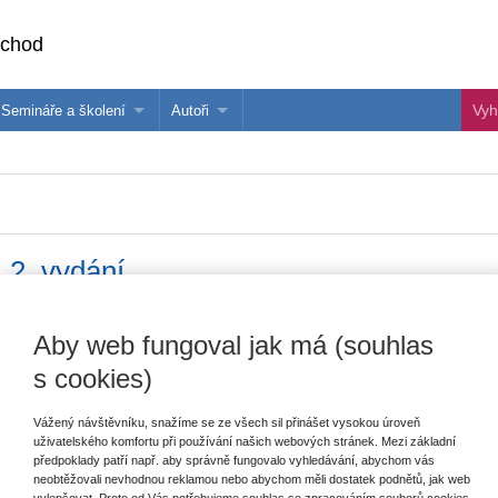
bchod
Semináře a školení
Autoři
 e-knihy?
Semináře a konference
Více o autorech Wolters Kluwer
hu
Školení ASPI, Libra a Praetor
PublishOne
nihu
 2. vydání
Vydavatel
Wolters Kluwer
Aby web fungoval jak má (souhlas
T
s cookies)
Autor
Michal Janovec
,
Jiří Blažek
,
Johan
Schweigl
,
Eva Tomášková
,
Ivana
Pařízková
Vážený návštěvníku, snažíme se ze všech sil přinášet vysokou úroveň
E
uživatelského komfortu při používání našich webových stránek. Mezi základní
V
Typ publikace
učebnice
předpoklady patří např. aby správně fungovalo vyhledávání, abychom vás
C
neobtěžovali nevhodnou reklamou nebo abychom měli dostatek podnětů, jak web
K
Datum vydání
2/2026