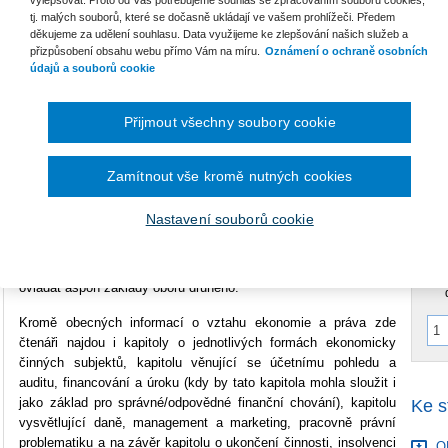
vylepšovat. Proto od Vás potřebujeme souhlas se zpracováním souborů cookies,
tj. malých souborů, které se dočasně ukládají ve vašem prohlížeči. Předem
Vazba
brožovaná
děkujeme za udělení souhlasu. Data využijeme ke zlepšování našich služeb a
přizpůsobení obsahu webu přímo Vám na míru.
Oznámení o ochraně osobních
P
Počet stran
176
údajů a souborů cookie
V
C
Typ produktu
Tištěná kniha
C
Přijmout všechny soubory cookie
ISBN
978-80-286-0534-6
B
S
Zamítnout vše kromě nutných cookies
Učebnice Ekonomické základy práva je skvělým propojením
Nastavení souborů cookie
C
základních informací z oblasti práva a ekonomie. Už v úvodu je
vysvětlen dlouhodobý vztah, který mezi oběma odvětvími
panuje a zároveň důležitost, proč by studenti těchto oborů měli
ovládat aspoň základy oboru druhého.
Kromě obecných informací o vztahu ekonomie a práva zde
čtenáři najdou i kapitoly o jednotlivých formách ekonomicky
činných subjektů, kapitolu věnující se účetnímu pohledu a
auditu, financování a úroku (kdy by tato kapitola mohla sloužit i
jako základ pro správné/odpovědné finanční chování), kapitolu
Ke s
vysvětlující daně, management a marketing, pracovně právní
problematiku a na závěr kapitolu o ukončení činnosti, insolvenci
OB