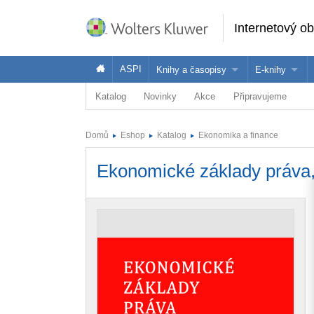
Internetový o
ASPI
Knihy a časopisy
E-knihy
Katalog
Novinky
Akce
Připravujeme
Knihy
Jak na naše
Časopisy
Koupit e-kni
Domů
Eshop
Katalog
Ekonomika a finance
Půjčit si e-k
Ekonomické základy práva,