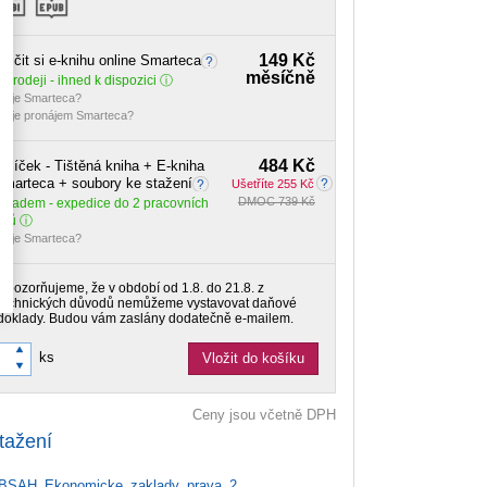
149 Kč
ůjčit si e-knihu online Smarteca
měsíčně
 prodeji - ihned k dispozici
o je Smarteca?
o je pronájem Smarteca?
484 Kč
alíček - Tištěná kniha + E-kniha
marteca + soubory ke stažení
Ušetříte 255 Kč
DMOC 739 Kč
Skladem
- expedice do 2 pracovních
dnů
o je Smarteca?
Upozorňujeme, že v období od 1.8. do 21.8. z
technických důvodů nemůžeme vystavovat daňové
doklady. Budou vám zaslány dodatečně e-mailem.
ks
Vložit do košíku
Ceny jsou včetně DPH
tažení
SAH_Ekonomicke_zaklady_prava_2