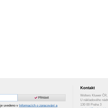
Kontakt
Wolters Kluwer ČR, 
Přihlásit
U nákladového nádr
130 00 Praha 3
 je uvedeno v
Informacích o zpracování a