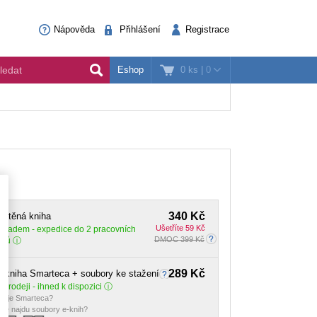
Nápověda
Přihlášení
Registrace
0 ks
|
0
Eshop
340 Kč
ištěná kniha
Ušetříte 59 Kč
Skladem
- expedice do 2 pracovních
DMOC 399 Kč
dnů
289 Kč
-kniha Smarteca + soubory ke stažení
 prodeji - ihned k dispozici
o je Smarteca?
de najdu soubory e-knih?