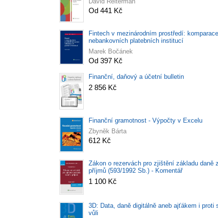
David Reiterman
Od 441 Kč
Fintech v mezinárodním prostředí: komparac
nebankovních platebních institucí
Marek Bočánek
Od 397 Kč
Finanční, daňový a účetní bulletin
2 856 Kč
Finanční gramotnost - Výpočty v Excelu
Zbyněk Bárta
612 Kč
Zákon o rezervách pro zjištění základu daně 
příjmů (593/1992 Sb.) - Komentář
1 100 Kč
3D: Data, daně digitálně aneb ajťákem i proti 
vůli