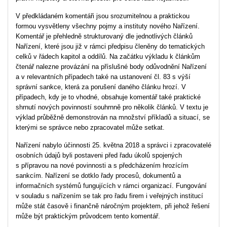
V předkládaném komentáři jsou srozumitelnou a praktickou
formou vysvětleny všechny pojmy a instituty nového Nařízení.
Komentář je přehledně strukturovaný dle jednotlivých článků
Nařízení, které jsou již v rámci předpisu členěny do tematických
celků v řádech kapitol a oddílů. Na začátku výkladu k článkům
čtenář nalezne provázání na příslušné body odůvodnění Nařízení
a v relevantních případech také na ustanovení čl. 83 s výší
správní sankce, která za porušení daného článku hrozí. V
případech, kdy je to vhodné, obsahuje komentář také praktické
shrnutí nových povinností souhrnně pro několik článků. V textu je
výklad průběžně demonstrován na množství příkladů a situací, se
kterými se správce nebo zpracovatel může setkat.
Nařízení nabylo účinnosti 25. května 2018 a správci i zpracovatelé
osobních údajů byli postaveni před řadu úkolů spojených
s přípravou na nové povinnosti a s předcházením hrozícím
sankcím. Nařízení se dotklo řady procesů, dokumentů a
informačních systémů fungujících v rámci organizací. Fungování
v souladu s nařízením se tak pro řadu firem i veřejných institucí
může stát časově i finančně náročným projektem, při jehož řešení
může být praktickým průvodcem tento komentář.