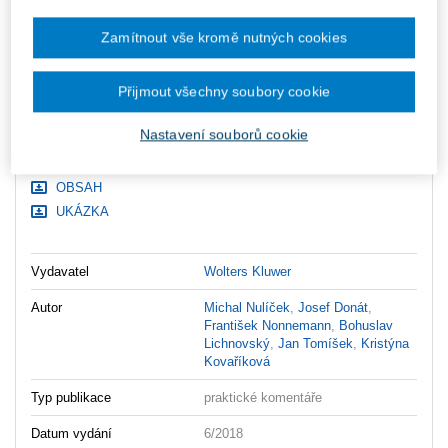
Upozorňujeme, že v období od 1.8. do 21.8. z technických
důvodů nemůžeme vystavovat daňové doklady. Budou vám
Zamítnout vše kromě nutných cookies
zaslány dodatečně e-mailem.
ks
Vložit do košíku
Přijmout všechny soubory cookie
Ceny jsou včetně DPH
Nastavení souborů cookie
Ke stažení
OBSAH
UKÁZKA
Vydavatel
Wolters Kluwer
Autor
Michal Nulíček
,
Josef Donát
,
František Nonnemann
,
Bohuslav
Lichnovský
,
Jan Tomíšek
,
Kristýna
Kovaříková
Typ publikace
praktické komentáře
Datum vydání
6/2018