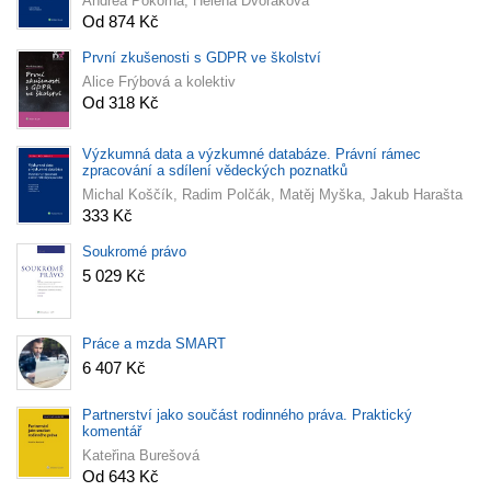
Andrea Pokorná, Helena Dvořáková
Od 874 Kč
První zkušenosti s GDPR ve školství
Alice Frýbová a kolektiv
Od 318 Kč
Výzkumná data a výzkumné databáze. Právní rámec
zpracování a sdílení vědeckých poznatků
Michal Koščík, Radim Polčák, Matěj Myška, Jakub Harašta
333 Kč
Soukromé právo
5 029 Kč
Práce a mzda SMART
6 407 Kč
Partnerství jako součást rodinného práva. Praktický
komentář
Kateřina Burešová
Od 643 Kč