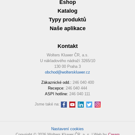
Eshop
Katalog
Typy produktů
Naše aplikace
Kontakt
Wolters Kluwer ČR, a.s.
U nákladového nádraží 3265/10
130 00 Praha 3
obchod@wolterskluwer.cz
Zákaznické odd.:
246 040 400
Recepce:
246 040 444
ASPI hotline:
246 040 111
Jsme také na:
Nastavení cookies
Copyright © 2026 Wolters Kluwer ČR, a. s. | Web by
Cream