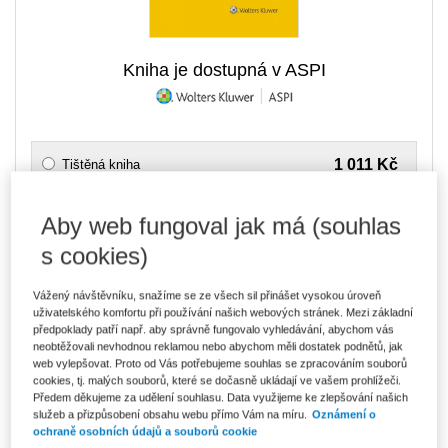
Kniha je dostupná v ASPI
1 011 Kč
Tištěná kniha
Ušetříte 178 Kč
Skladem
- expedice do 2 pracovních dnů
DMOC 1 189 Kč
Aby web fungoval jak má (souhlas
860 Kč
E-kniha Smarteca + soubory ke stažení
s cookies)
V prodeji - ihned k dispozici
Co je Smarteca?
Kde najdu soubory e-knih?
Vážený návštěvníku, snažíme se ze všech sil přinášet vysokou úroveň
uživatelského komfortu při používání našich webových stránek. Mezi základní
předpoklady patří např. aby správně fungovalo vyhledávání, abychom vás
neobtěžovali nevhodnou reklamou nebo abychom měli dostatek podnětů, jak
1 441 Kč
Balíček - Tištěná kniha + E-kniha
web vylepšovat. Proto od Vás potřebujeme souhlas se zpracováním souborů
Smarteca + soubory ke stažení
Ušetříte 759 Kč
cookies, tj. malých souborů, které se dočasně ukládají ve vašem prohlížeči.
DMOC 2 200 Kč
Skladem
- expedice do 2 pracovních dnů
Předem děkujeme za udělení souhlasu. Data využijeme ke zlepšování našich
Co je Smarteca?
služeb a přizpůsobení obsahu webu přímo Vám na míru.
Oznámení o
ochraně osobních údajů a souborů cookie