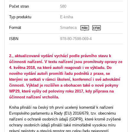
Počet stran
580
Typ produktu
E-kniha
Formát
Smarteca
ISBN
978-80-7598-069-4
2., aktualizované vydání vychází podle právního stavu k
účinnosti nařízení. V textu nařízení jsou promítnuty opravy ze
4. května 2018, na které autoři reagovali i ve výkladu. Do
nového vydání autoři promítli řadu podnětů z praxe, se
kterými se setkali v rámci školení, konferencí i své advokátní
činnosti. Výklad je rozšířen a obohacen také o nové pokyny
WP29, které vyšly od poloviny roku 2017, kdy příprava na
účinnost nařízení vrcholila.
Kniha přináší na český trh první ucelený komentář k nařízení
Evropského parlamentu a Rady (EU) 2016/679, tzv. obecnému
nařízení o ochraně osobních údajů (GDPR), které kromě zvýšené
ochrany osobních údajů přináší také mimořádně vysokou míru
právní nejistoty a otevírá prostor pro celou řadu nejasností.