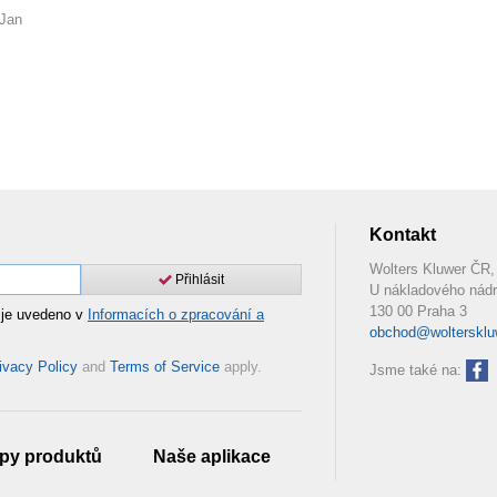
 Jan
Kontakt
Wolters Kluwer ČR, 
Přihlásit
U nákladového nádr
130 00 Praha 3
 je uvedeno v
Informacích o zpracování a
obchod@woltersklu
ivacy Policy
and
Terms of Service
apply.
Jsme také na:
py produktů
Naše aplikace