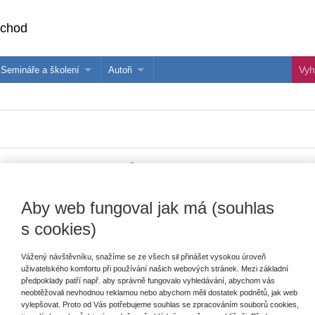
bchod
Semináře a školení
Autoři
 e-knihy?
Semináře a konference
Více o autorech Wolters Kluwer
hu
Školení ASPI, Libra a Praetor
PublishOne
nihu
ro práci ředitelů škol a školských zaří
Aby web fungoval jak má (souhlas
Vydavatel
Wolters Kluwer
T
s cookies)
Autor
Irena Trojanová
Vážený návštěvníku, snažíme se ze všech sil přinášet vysokou úroveň
Typ publikace
Řízení školy
uživatelského komfortu při používání našich webových stránek. Mezi základní
E
předpoklady patří např. aby správně fungovalo vyhledávání, abychom vás
V
Datum vydání
12/2017
neobtěžovali nevhodnou reklamou nebo abychom měli dostatek podnětů, jak web
C
vylepšovat. Proto od Vás potřebujeme souhlas se zpracováním souborů cookies,
K
Vazba
brožovaná