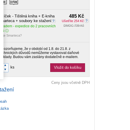
485 Kč
alíček - Tištěná kniha + E-kniha
marteca + soubory ke stažení
Ušetříte 254 Kč
DMOC 739 Kč
Skladem
- expedice do 2 pracovních
dnů
o je Smarteca?
Upozorňujeme, že v období od 1.8. do 21.8. z
technických důvodů nemůžeme vystavovat daňové
doklady. Budou vám zaslány dodatečně e-mailem.
ks
Vložit do košíku
Ceny jsou včetně DPH
tažení
sah
ázka