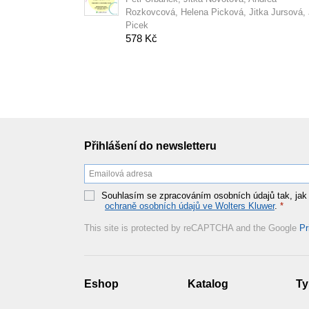
Rozkovcová, Helena Picková, Jitka Jursová,
Picek
578 Kč
Přihlášení do newsletteru
Souhlasím se zpracováním osobních údajů tak, jak
ochraně osobních údajů ve Wolters Kluwer
.
*
This site is protected by reCAPTCHA and the Google
Pr
Eshop
Katalog
Ty