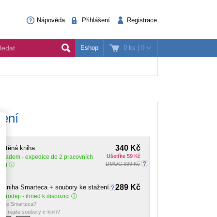
Nápověda
Přihlášení
Registrace
0 ks
|
0
Eshop
zení
340 Kč
ištěná kniha
Ušetříte 59 Kč
Skladem
- expedice do 2 pracovních
DMOC 399 Kč
dnů
289 Kč
-kniha Smarteca + soubory ke stažení
 prodeji - ihned k dispozici
o je Smarteca?
de najdu soubory e-knih?