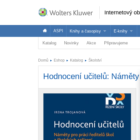
Internetový o
ASPI
Knihy a časopisy
E-knihy
Katalog
Novinky
Akce
Připravujeme
Knihy
Jak na naše
Časopisy
Koupit e-kni
Domů
Eshop
Katalog
Školství
Půjčit si e-k
Hodnocení učitelů: Náměty p