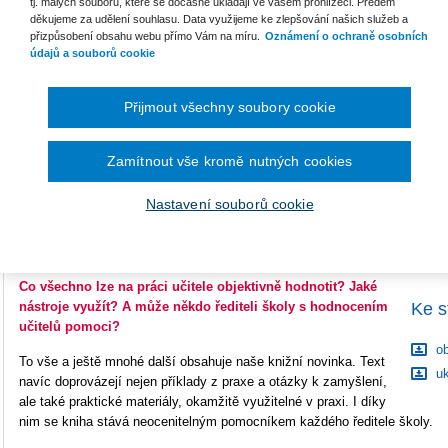
tj. malých souborů, které se dočasně ukládají ve vašem prohlížeči. Předem
děkujeme za udělení souhlasu. Data využijeme ke zlepšování našich služeb a
Počet stran
136
přizpůsobení obsahu webu přímo Vám na míru.
Oznámení o ochraně osobních
údajů a souborů cookie
B
Typ produktu
Tištěná kniha
S
ISBN
978-80-7552-869-8
Přijmout všechny soubory cookie
C
Zamítnout vše kromě nutných cookies
Hodnocení pracovníků je nedílnou součástí práce každého
vedoucího pracovníka. I ředitel školy musí hodnotit své
Nastavení souborů cookie
pedagogy, jen v porovnání s jinými vedoucími pracovníky má
mnohem složitější pozici: činnost učitele je různorodá a její
výsledky bývají obtížně uchopitelné.
Co všechno lze na práci učitele objektivně hodnotit? Jaké
Ke s
nástroje využít? A může někdo řediteli školy s hodnocením
učitelů pomoci?
ob
To vše a ještě mnohé další obsahuje naše knižní novinka. Text
uk
navíc doprovázejí nejen příklady z praxe a otázky k zamyšlení,
ale také praktické materiály, okamžitě využitelné v praxi. I díky
nim se kniha stává neocenitelným pomocníkem každého ředitele školy.