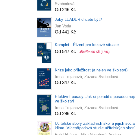
Svobodová
Od 246 Kč
Jaký LEADER chcete být?
Jan Voda
Od 441 Kč
Komplet - Řízení pro krizové situace
Od 547 Kč
Ušetříte 96 Kč
(15%)
Krize jako příležitost (a nejen ve školství)
Irena Trojanová, Zuzana Svobodová
Od 347 Kč
Efektivní porady. Jak si poradit s poradou nej
ve školství
Irena Trojanová, Zuzana Svobodová
Od 296 Kč
Učitelské sbory základních škol a jejich sociá
klima. Vícepřípadová studie učitelských sbor
Petr Urbánek, Jitka Novotová, Andrea