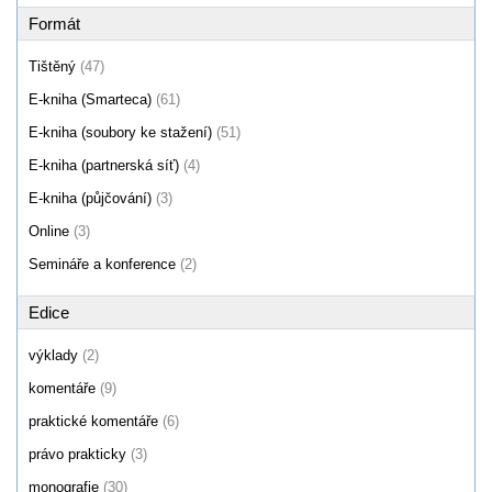
Formát
Tištěný
(47)
E-kniha (Smarteca)
(61)
E-kniha (soubory ke stažení)
(51)
E-kniha (partnerská síť)
(4)
E-kniha (půjčování)
(3)
Online
(3)
Semináře a konference
(2)
Edice
výklady
(2)
komentáře
(9)
praktické komentáře
(6)
právo prakticky
(3)
monografie
(30)