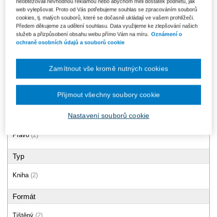
neobtěžovali nevhodnou reklamou nebo abychom měli dostatek podnětů, jak
Úmluva OSN o smlouvách o
web vylepšovat. Proto od Vás potřebujeme souhlas se zpracováním souborů
Vademecum of International Law
mezinárodní koupi zboží
cookies, tj. malých souborů, které se dočasně ukládají ve vašem prohlížeči.
(CISG). Komentář
Předem děkujeme za udělení souhlasu. Data využijeme ke zlepšování našich
Od 325 Kč
Od 874 Kč
služeb a přizpůsobení obsahu webu přímo Vám na míru.
Oznámení o
ochraně osobních údajů a souborů cookie
Zamítnout vše kromě nutných cookies
Produkty
1 - 2 / 2
Přijmout všechny soubory cookie
Nastavení souborů cookie
Oblast
Právo
(2)
Typ
Kniha
(2)
Formát
Tištěný
(2)