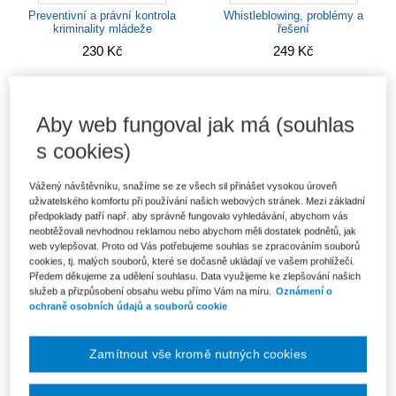
Preventivní a právní kontrola
Whistleblowing, problémy a
kriminality mládeže
řešení
230 Kč
249 Kč
Aby web fungoval jak má (souhlas
s cookies)
Vážený návštěvníku, snažíme se ze všech sil přinášet vysokou úroveň
uživatelského komfortu při používání našich webových stránek. Mezi základní
předpoklady patří např. aby správně fungovalo vyhledávání, abychom vás
neobtěžovali nevhodnou reklamou nebo abychom měli dostatek podnětů, jak
web vylepšovat. Proto od Vás potřebujeme souhlas se zpracováním souborů
cookies, tj. malých souborů, které se dočasně ukládají ve vašem prohlížeči.
Předem děkujeme za udělení souhlasu. Data využijeme ke zlepšování našich
služeb a přizpůsobení obsahu webu přímo Vám na míru.
Oznámení o
Rodinná politika ve Francii a
Právní úprava pojištění
ochraně osobních údajů a souborů cookie
možné zdroje inspirace pro
pohledávek z vkladů
rodinnou...
234 Kč
234 Kč
Zamítnout vše kromě nutných cookies