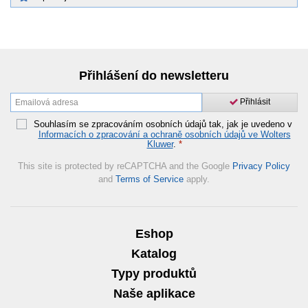
Přihlášení do newsletteru
Přihlásit
Souhlasím se zpracováním osobních údajů tak, jak je uvedeno v
Informacích o zpracování a ochraně osobních údajů ve Wolters
Kluwer
.
*
This site is protected by reCAPTCHA and the Google
Privacy Policy
and
Terms of Service
apply.
Eshop
Katalog
Typy produktů
Naše aplikace