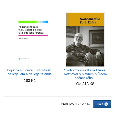
Svobodná vůle Karla Eliáše.
Pojistná smlouva v 21. století,
Rozhovor s hlavním tvůrcem
de lege lata a de lege ferenda
občanského...
193 Kč
Od 318 Kč
Produkty
1 - 12 / 42
Dále