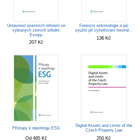
Ústavnost územních reforem ve
Forenzní entomologie a její
vybraných zemích střední
využití při vyšetřování trestné...
Evropy
136 Kč
207 Kč
Digital Assets and Limits of the
Přístupy k reportingu ESG
Czech Property Law
Od 485 Kč
250 Kč