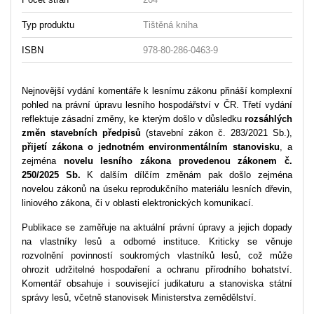
Typ produktu
Tištěná kniha
ISBN
978-80-286-0463-9
Nejnovější vydání komentáře k lesnímu zákonu přináší komplexní
pohled na právní úpravu lesního hospodářství v ČR. Třetí vydání
reflektuje zásadní změny, ke kterým došlo v důsledku
rozsáhlých
změn stavebních předpisů
(stavební zákon č. 283/2021 Sb.),
přijetí zákona o jednotném environmentálním stanovisku
, a
zejména
novelu lesního zákona provedenou zákonem č.
250/2025 Sb.
K dalším dílčím změnám pak došlo zejména
novelou zákonů na úseku reprodukčního materiálu lesních dřevin,
liniového zákona, či v oblasti elektronických komunikací.
Publikace se zaměřuje na aktuální právní úpravy a jejich dopady
na vlastníky lesů a odborné instituce. Kriticky se věnuje
rozvolnění povinností soukromých vlastníků lesů, což může
ohrozit udržitelné hospodaření a ochranu přírodního bohatství.
Komentář obsahuje i související judikaturu a stanoviska státní
správy lesů, včetně stanovisek Ministerstva zemědělství.