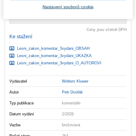
zaslány dodatečně e-mailem.
Nastavení souborů cookie
ks
Vložit do košíku
Ceny jsou včetně DPH
Ke stažení
Lesni_zakon_komentar_3vydani_OBSAH
Lesni_zakon_komentar_3vydani_UKAZKA
Lesni_zakon_komentar_3vydani_O_AUTOROVI
Vydavatel
Wolters Kluwer
Autor
Petr Dvořák
Typ publikace
komentáře
Datum vydání
2/2026
Vazba
brožovaná
Počet stran
264