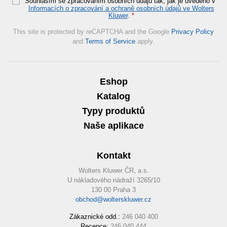
Souhlasím se zpracováním osobních údajů tak, jak je uvedeno v
Informacích o zpracování a ochraně osobních údajů ve Wolters
Kluwer
.
*
This site is protected by reCAPTCHA and the Google
Privacy Policy
and
Terms of Service
apply.
Eshop
Katalog
Typy produktů
Naše aplikace
Kontakt
Wolters Kluwer ČR, a.s.
U nákladového nádraží 3265/10
130 00 Praha 3
obchod@wolterskluwer.cz
Zákaznické odd.:
246 040 400
Recepce:
246 040 444