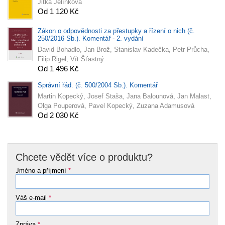
Jitka Jelínková
Od 1 120 Kč
Zákon o odpovědnosti za přestupky a řízení o nich (č.
250/2016 Sb.). Komentář - 2. vydání
David Bohadlo, Jan Brož, Stanislav Kadečka, Petr Průcha,
Filip Rigel, Vít Šťastný
Od 1 496 Kč
Správní řád. (č. 500/2004 Sb.). Komentář
Martin Kopecký, Josef Staša, Jana Balounová, Jan Malast,
Olga Pouperová, Pavel Kopecký, Zuzana Adamusová
Od 2 030 Kč
Chcete vědět více o produktu?
Jméno a příjmení
*
Váš e-mail
*
Zpráva
*