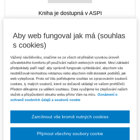
Kniha je dostupná v ASPI
Aby web fungoval jak má (souhlas
552 Kč
Tištěná kniha
s cookies)
Ušetříte 97 Kč
Skladem
- expedice do 2 pracovních dnů
DMOC 649 Kč
Vážený návštěvníku, snažíme se ze všech sil přinášet vysokou úroveň
uživatelského komfortu při používání našich webových stránek. Mezi základní
497 Kč
E-kniha Smarteca + soubory ke stažení
předpoklady patří např. aby správně fungovalo vyhledávání, abychom vás
V prodeji - ihned k dispozici
neobtěžovali nevhodnou reklamou nebo abychom měli dostatek podnětů, jak
Co je Smarteca?
web vylepšovat. Proto od Vás potřebujeme souhlas se zpracováním souborů
Kde najdu soubory e-knih?
cookies, tj. malých souborů, které se dočasně ukládají ve vašem prohlížeči.
Předem děkujeme za udělení souhlasu. Data využijeme ke zlepšování našich
služeb a přizpůsobení obsahu webu přímo Vám na míru.
Oznámení o
ochraně osobních údajů a souborů cookie
801 Kč
Balíček - Tištěná kniha + E-kniha
Smarteca + soubory ke stažení
Ušetříte 433 Kč
DMOC 1 234 Kč
Skladem
- expedice do 2 pracovních dnů
Zamítnout vše kromě nutných cookies
Co je Smarteca?
Přijmout všechny soubory cookie
Upozorňujeme, že v období od 1.8. do 21.8. z technických
důvodů nemůžeme vystavovat daňové doklady. Budou vám