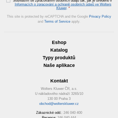
Souhlasím se zpracováním osobních údajů tak, jak je uvedeno v
Informacích o zpracování a ochraně osobních údajů ve Wolters
Kluwer
.
*
This site is protected by reCAPTCHA and the Google
Privacy Policy
and
Terms of Service
apply.
Eshop
Katalog
Typy produktů
Naše aplikace
Kontakt
Wolters Kluwer ČR, a.s.
U nákladového nádraží 3265/10
130 00 Praha 3
obchod@wolterskluwer.cz
Zákaznické odd.:
246 040 400
Recepce:
246 040 444