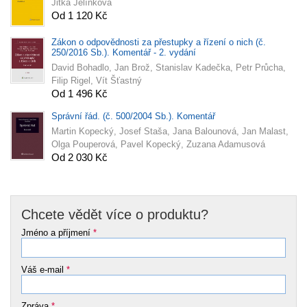
Jitka Jelínková
Od 1 120 Kč
Zákon o odpovědnosti za přestupky a řízení o nich (č.
250/2016 Sb.). Komentář - 2. vydání
David Bohadlo, Jan Brož, Stanislav Kadečka, Petr Průcha,
Filip Rigel, Vít Šťastný
Od 1 496 Kč
Správní řád. (č. 500/2004 Sb.). Komentář
Martin Kopecký, Josef Staša, Jana Balounová, Jan Malast,
Olga Pouperová, Pavel Kopecký, Zuzana Adamusová
Od 2 030 Kč
Chcete vědět více o produktu?
Jméno a příjmení
*
Váš e-mail
*
Zpráva
*