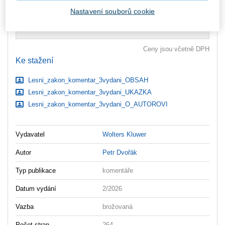
zaslány dodatečně e-mailem.
Nastavení souborů cookie
ks
Vložit do košíku
Ceny jsou včetně DPH
Ke stažení
Lesni_zakon_komentar_3vydani_OBSAH
Lesni_zakon_komentar_3vydani_UKAZKA
Lesni_zakon_komentar_3vydani_O_AUTOROVI
Vydavatel
Wolters Kluwer
Autor
Petr Dvořák
Typ publikace
komentáře
Datum vydání
2/2026
Vazba
brožovaná
Počet stran
264