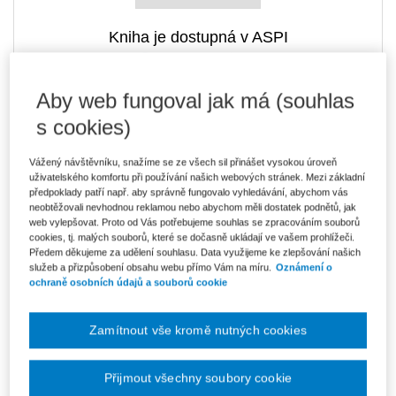
Kniha je dostupná v ASPI
Aby web fungoval jak má (souhlas
552 Kč
Tištěná kniha
s cookies)
Ušetříte 97 Kč
Skladem
- expedice do 2 pracovních dnů
DMOC 649 Kč
Vážený návštěvníku, snažíme se ze všech sil přinášet vysokou úroveň
uživatelského komfortu při používání našich webových stránek. Mezi základní
497 Kč
E-kniha Smarteca + soubory ke stažení
předpoklady patří např. aby správně fungovalo vyhledávání, abychom vás
V prodeji - ihned k dispozici
neobtěžovali nevhodnou reklamou nebo abychom měli dostatek podnětů, jak
Co je Smarteca?
web vylepšovat. Proto od Vás potřebujeme souhlas se zpracováním souborů
Kde najdu soubory e-knih?
cookies, tj. malých souborů, které se dočasně ukládají ve vašem prohlížeči.
Předem děkujeme za udělení souhlasu. Data využijeme ke zlepšování našich
služeb a přizpůsobení obsahu webu přímo Vám na míru.
Oznámení o
ochraně osobních údajů a souborů cookie
801 Kč
Balíček - Tištěná kniha + E-kniha
Smarteca + soubory ke stažení
Ušetříte 433 Kč
DMOC 1 234 Kč
Skladem
- expedice do 2 pracovních dnů
Zamítnout vše kromě nutných cookies
Co je Smarteca?
Přijmout všechny soubory cookie
Upozorňujeme, že v období od 1.8. do 21.8. z technických
důvodů nemůžeme vystavovat daňové doklady. Budou vám