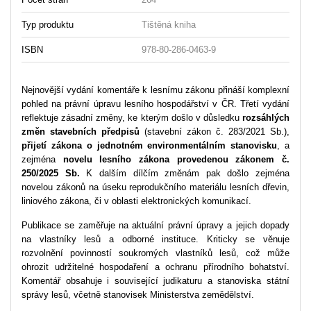
Typ produktu
Tištěná kniha
ISBN
978-80-286-0463-9
Nejnovější vydání komentáře k lesnímu zákonu přináší komplexní
pohled na právní úpravu lesního hospodářství v ČR. Třetí vydání
reflektuje zásadní změny, ke kterým došlo v důsledku
rozsáhlých
změn stavebních předpisů
(stavební zákon č. 283/2021 Sb.),
přijetí zákona o jednotném environmentálním stanovisku
, a
zejména
novelu lesního zákona provedenou zákonem č.
250/2025 Sb.
K dalším dílčím změnám pak došlo zejména
novelou zákonů na úseku reprodukčního materiálu lesních dřevin,
liniového zákona, či v oblasti elektronických komunikací.
Publikace se zaměřuje na aktuální právní úpravy a jejich dopady
na vlastníky lesů a odborné instituce. Kriticky se věnuje
rozvolnění povinností soukromých vlastníků lesů, což může
ohrozit udržitelné hospodaření a ochranu přírodního bohatství.
Komentář obsahuje i související judikaturu a stanoviska státní
správy lesů, včetně stanovisek Ministerstva zemědělství.