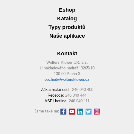
Eshop
Katalog
Typy produktů
Naše aplikace
Kontakt
Wolters Kluwer ČR, a.s.
U nákladového nádraží 3265/10
130 00 Praha 3
obchod@wolterskluwer.cz
Zákaznické odd.:
246 040 400
Recepce:
246 040 444
ASPI hotline:
246 040 111
Jsme také na: