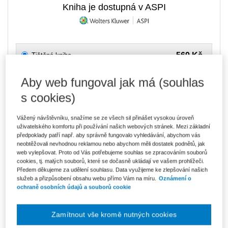
Kniha je dostupná v ASPI
569 Kč
Tištěná kniha
Ušetříte 100 Kč
Skladem
- expedice do 2 pracovních dnů
DMOC 669 Kč
Aby web fungoval jak má (souhlas
s cookies)
484 Kč
E-kniha Smarteca + soubory ke stažení
V prodeji - ihned k dispozici
Co je Smarteca?
Vážený návštěvníku, snažíme se ze všech sil přinášet vysokou úroveň
Kde najdu soubory e-knih?
uživatelského komfortu při používání našich webových stránek. Mezi základní
předpoklady patří např. aby správně fungovalo vyhledávání, abychom vás
neobtěžovali nevhodnou reklamou nebo abychom měli dostatek podnětů, jak
web vylepšovat. Proto od Vás potřebujeme souhlas se zpracováním souborů
811 Kč
Balíček - Tištěná kniha + E-kniha
cookies, tj. malých souborů, které se dočasně ukládají ve vašem prohlížeči.
Smarteca + soubory ke stažení
Ušetříte 427 Kč
Předem děkujeme za udělení souhlasu. Data využijeme ke zlepšování našich
DMOC 1 238 Kč
Skladem
- expedice do 2 pracovních dnů
služeb a přizpůsobení obsahu webu přímo Vám na míru.
Oznámení o
Co je Smarteca?
ochraně osobních údajů a souborů cookie
Upozorňujeme, že v období od 1.8. do 21.8. z technických
důvodů nemůžeme vystavovat daňové doklady. Budou vám
Zamítnout vše kromě nutných cookies
zaslány dodatečně e-mailem.