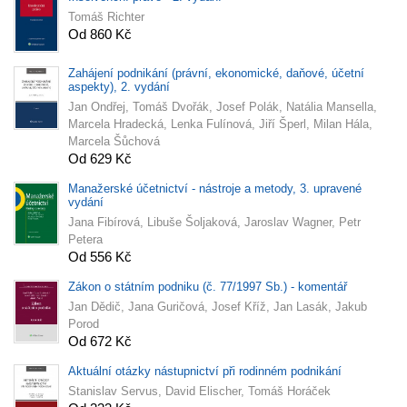
Tomáš Richter
Od 860 Kč
Zahájení podnikání (právní, ekonomické, daňové, účetní
aspekty), 2. vydání
Jan Ondřej, Tomáš Dvořák, Josef Polák, Natália Mansella,
Marcela Hradecká, Lenka Fulínová, Jiří Šperl, Milan Hála,
Marcela Šůchová
Od 629 Kč
Manažerské účetnictví - nástroje a metody, 3. upravené
vydání
Jana Fibírová, Libuše Šoljaková, Jaroslav Wagner, Petr
Petera
Od 556 Kč
Zákon o státním podniku (č. 77/1997 Sb.) - komentář
Jan Dědič, Jana Guričová, Josef Kříž, Jan Lasák, Jakub
Porod
Od 672 Kč
Aktuální otázky nástupnictví při rodinném podnikání
Stanislav Servus, David Elischer, Tomáš Horáček