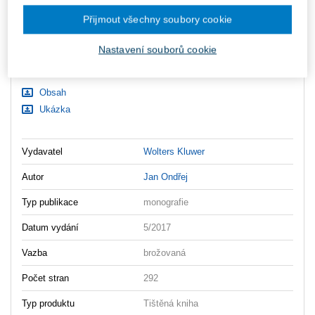
ks
Vložit do košíku
Přijmout všechny soubory cookie
Ceny jsou včetně DPH
Nastavení souborů cookie
Ke stažení
Obsah
Ukázka
Vydavatel
Wolters Kluwer
Autor
Jan Ondřej
Typ publikace
monografie
Datum vydání
5/2017
Vazba
brožovaná
Počet stran
292
Typ produktu
Tištěná kniha