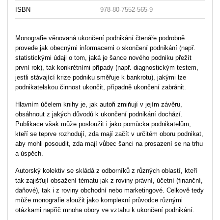
ISBN
978-80-7552-565-9
Monografie věnovaná ukončení podnikání čtenáře podrobně
provede jak obecnými informacemi o skončení podnikání (např.
statistickými údaji o tom, jaká je šance nového podniku přežít
první rok), tak konkrétními případy (např. diagnostickým testem,
jestli stávající krize podniku směřuje k bankrotu), jakými lze
podnikatelskou činnost ukončit, případně ukončení zabránit.
Hlavním účelem knihy je, jak autoři zmiňují v jejím závěru,
obsáhnout z jakých důvodů k ukončení podnikání dochází.
Publikace však může posloužit i jako pomůcka podnikatelům,
kteří se teprve rozhodují, zda mají začít v určitém oboru podnikat,
aby mohli posoudit, zda mají vůbec šanci na prosazení se na trhu
a úspěch.
Autorský kolektiv se skládá z odborníků z různých oblastí, kteří
tak zajišťují obsažení tématu jak z roviny právní, účetní (finanční,
daňové), tak i z roviny obchodní nebo marketingové. Celkově tedy
může monografie sloužit jako komplexní průvodce různými
otázkami napříč mnoha obory ve vztahu k ukončení podnikání.